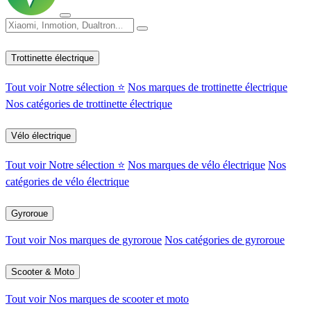
Trottinette électrique
Tout voir
Notre sélection ⭐
Nos marques de trottinette électrique
Nos catégories de trottinette électrique
Vélo électrique
Tout voir
Notre sélection ⭐
Nos marques de vélo électrique
Nos
catégories de vélo électrique
Gyroroue
Tout voir
Nos marques de gyroroue
Nos catégories de gyroroue
Scooter & Moto
Tout voir
Nos marques de scooter et moto