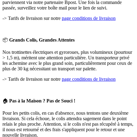
parviennent via notre partenaire Bpost. Une fois la commande
passée, surveillez votre boîte mail pour le lien de suivi.
-> Tarifs de livraison sur notre
page conditions de livraison
📦
Grands Colis, Grandes Attentes
Nos trottinettes électriques et gyroroues, plus volumineux (pourtour
> 1,5 m), méritent une attention particulière. Un transporteur privé
les achemine avec le plus grand soin, particulièrement pour ceux de
plus de 30 kg nécessitant un transport sur palette.
-> Tarifs de livraison sur notre
page conditions de livraison
🏠
Pas à la Maison ? Pas de Souci !
Pour les petits colis, en cas d'absence, nous tentons une deuxième
livraison. Si cela échoue, le colis attendra sagement dans le point
relais le plus proche. Attention, si le colis n'est pas récupéré à temps,
il nous est retourné et des frais s'appliquent pour le retour et une
nouvelle livraison.