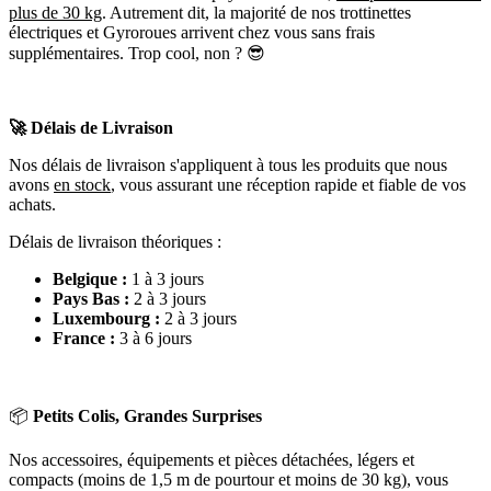
plus de 30 kg
. Autrement dit, la majorité de nos trottinettes
électriques et Gyroroues arrivent chez vous sans frais
supplémentaires. Trop cool, non ? 😎
🚀 Délais de Livraison
Nos délais de livraison s'appliquent à tous les produits que nous
avons
en stock
, vous assurant une réception rapide et fiable de vos
achats.
Délais de livraison théoriques :
Belgique :
1 à 3 jours
Pays Bas :
2 à 3 jours
Luxembourg :
2 à 3 jours
France :
3 à 6 jours
📦
Petits Colis, Grandes Surprises
Nos accessoires, équipements et pièces détachées, légers et
compacts (moins de 1,5 m de pourtour et moins de 30 kg), vous