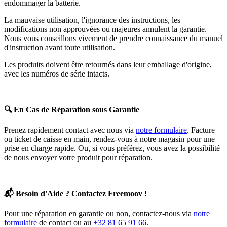
endommager la batterie.
La mauvaise utilisation, l'ignorance des instructions, les
modifications non approuvées ou majeures annulent la garantie.
Nous vous conseillons vivement de prendre connaissance du manuel
d'instruction avant toute utilisation.
Les produits doivent être retournés dans leur emballage d'origine,
avec les numéros de série intacts.
🔍
En Cas de Réparation sous Garantie
Prenez rapidement contact avec nous via
notre formulaire
. Facture
ou ticket de caisse en main, rendez-vous à notre magasin pour une
prise en charge rapide. Ou, si vous préférez, vous avez la possibilité
de nous envoyer votre produit pour réparation.
📬
Besoin d'Aide ? Contactez Freemoov !
Pour une réparation en garantie ou non, contactez-nous via
notre
formulaire
de contact ou au
+32 81 65 91 66
.