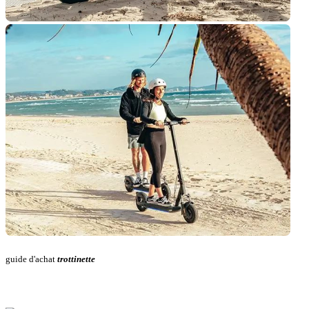
guide d'achat
trottinette