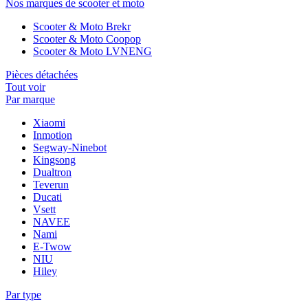
Nos marques de scooter et moto
Scooter & Moto Brekr
Scooter & Moto Coopop
Scooter & Moto LVNENG
Pièces détachées
Tout voir
Par marque
Xiaomi
Inmotion
Segway-Ninebot
Kingsong
Dualtron
Teverun
Ducati
Vsett
NAVEE
Nami
E-Twow
NIU
Hiley
Par type