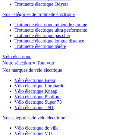
Trottinette électrique Odyssr
Nos catégories de trottinette électrique
Trottinette électrique milieu de gamme
Trottinette électrique ultra performante
Trottinette électrique pas cher
Trottinette électrique longue distance
Trottinette électrique légère
Vélo électrique
Notre sélection ⭐
Tout voir
Nos marques de vélo électrique
Vélo électrique Brekr
Vélo électrique Lombardo
Vélo électrique Knaap
Vélo électrique Phatfour
Vélo électrique Super 73
Vélo électrique TNT
Nos catégories de vélo électrique
Vélo électrique de ville
Vélo électrique VTC