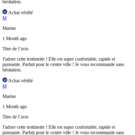
hésitation.
Achat vérifié
M
Marine
1 Month ago
Titre de l’avis
J'adore cette trottinette ! Elle est super confortable, rapide et
puissante. Parfait pour le centre ville ! Je vous recommande sans
hésitation.
Achat vérifié
M
Marine
1 Month ago
Titre de l’avis
J'adore cette trottinette ! Elle est super confortable, rapide et
puissante. Parfait pour le centre ville ! Je vous recommande sans