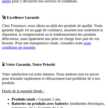
atelier
pour y découvrir nos services et conditions.
🚀
Excellence Garantie
Chez Freemoov, nous allons au-delà des produits de qualité. Notre
garantie légale est un gage de confiance, assurant non seulement la
réparation, le remplacement ou le remboursement des produits
défectueux, mais également une prise en charge hors pair de vos
besoins. Pour une transparence totale, consultez notre
page
conditions de garantie
.
⌛
Votre Garantie, Notre Priorité
Votre satisfaction est notre mission. Nous mettons tout en œuvre
pour résoudre rapidement et efficacement tout problème lié à nos
produits.
Durée de la garantie légale :
Produits neufs :
Garantie 2 ans.
Batteries ou produits avec batteri
es (trottinettes électriques,
gyroroues, etc.) : Garantie de 1 an.