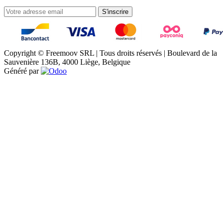
S'inscrire
Copyright © Freemoov SRL | Tous droits réservés | Boulevard de la
Sauvenière 136B, 4000 Liège, Belgique
Généré par