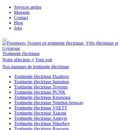
Services atelier
Magasin
Contact
Blog
Jobs
Trottinette électrique
Notre sélection ⭐
Tout voir
Nos marques de trottinette électrique
Trottinette électrique Dualtron
Trottinette électrique Inmotion
Trottinette électrique Teverun
Trottinette électrique PUNK
Trottinette électrique Kingsong
Trottinette électrique Ninebot-Segway
Trottinette électrique VSETT
Trottinette électrique Xiaomi
Trottinette électrique Ampyre
Trottinette électrique Hikerboy
Trottinette électrique Rovoron