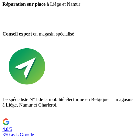
Réparation sur place
à Liège et Namur
Conseil expert
en magasin spécialisé
Le spécialiste N°1 de la mobilité électrique en Belgique — magasins
à Liège, Namur et Charleroi.
4.8
/5
350 avis Google