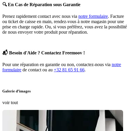
🔍
En Cas de Réparation sous Garantie
Prenez rapidement contact avec nous via
notre formulaire
. Facture
ou ticket de caisse en main, rendez-vous à notre magasin pour une
prise en charge rapide. Ou, si vous préférez, vous avez la possibilité
de nous envoyer votre produit pour réparation.
📬
Besoin d'Aide ? Contactez Freemoov !
Pour une réparation en garantie ou non, contactez-nous via
notre
formulaire
de contact ou au
+32 81 65 91 66
.
Galerie d’images
voir tout