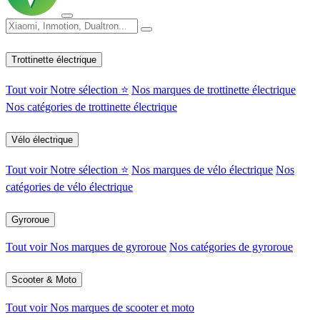
Trottinette électrique
Tout voir
Notre sélection ⭐
Nos marques de trottinette électrique
Nos catégories de trottinette électrique
Vélo électrique
Tout voir
Notre sélection ⭐
Nos marques de vélo électrique
Nos
catégories de vélo électrique
Gyroroue
Tout voir
Nos marques de gyroroue
Nos catégories de gyroroue
Scooter & Moto
Tout voir
Nos marques de scooter et moto