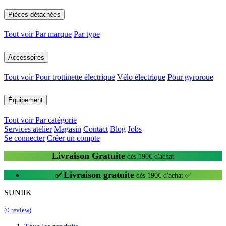
Pièces détachées
Tout voir
Par marque
Par type
Accessoires
Tout voir
Pour trottinette électrique
Vélo électrique
Pour gyroroue
Équipement
Tout voir
Par catégorie
Services atelier
Magasin
Contact
Blog
Jobs
Se connecter
Créer un compte
Livraison Gratuite
dès 190€ d'achat
Livraison gratuite
✅
dès 190€ d'achat ✅
SUNIIK
(0 review)