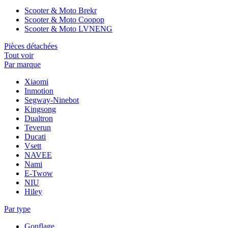
Scooter & Moto Brekr
Scooter & Moto Coopop
Scooter & Moto LVNENG
Pièces détachées
Tout voir
Par marque
Xiaomi
Inmotion
Segway-Ninebot
Kingsong
Dualtron
Teverun
Ducati
Vsett
NAVEE
Nami
E-Twow
NIU
Hiley
Par type
Gonflage