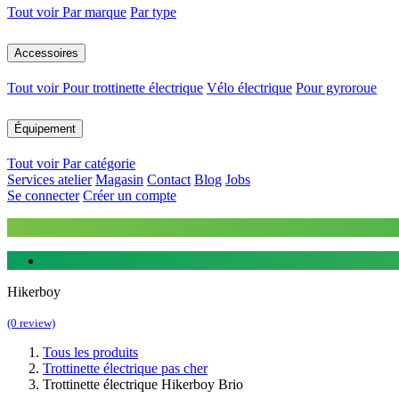
Tout voir
Par marque
Par type
Accessoires
Tout voir
Pour trottinette électrique
Vélo électrique
Pour gyroroue
Équipement
Tout voir
Par catégorie
Services atelier
Magasin
Contact
Blog
Jobs
Se connecter
Créer un compte
Hikerboy
(0 review)
Tous les produits
Trottinette électrique pas cher
Trottinette électrique Hikerboy Brio