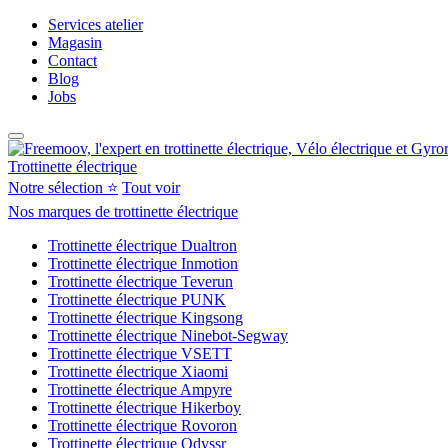
Services atelier
Magasin
Contact
Blog
Jobs
Trottinette électrique
Notre sélection ⭐
Tout voir
Nos marques de trottinette électrique
Trottinette électrique Dualtron
Trottinette électrique Inmotion
Trottinette électrique Teverun
Trottinette électrique PUNK
Trottinette électrique Kingsong
Trottinette électrique Ninebot-Segway
Trottinette électrique VSETT
Trottinette électrique Xiaomi
Trottinette électrique Ampyre
Trottinette électrique Hikerboy
Trottinette électrique Rovoron
Trottinette électrique Odyssr