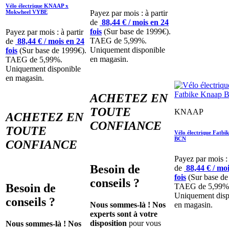
Vélo électrique KNAAP x
Payez par mois : à partir
Mokwheel VYBE
de
88,44 € / mois en 24
fois
(Sur base de 1999€).
Payez par mois : à partir
TAEG de 5,99%.
de
88,44 € / mois en 24
Uniquement disponible
fois
(Sur base de 1999€).
en magasin.
TAEG de 5,99%.
Uniquement disponible
en magasin.
ACHETEZ EN
TOUTE
KNAAP
ACHETEZ EN
CONFIANCE
TOUTE
Vélo électrique Fatb
BCN
CONFIANCE
Payez par mois : 
Besoin de
de
88,44 € / moi
fois
(Sur base de
conseils ?
Besoin de
TAEG de 5,99%
Uniquement disp
conseils ?
Nous sommes-là ! Nos
en magasin.
experts sont à votre
disposition
pour vous
Nous sommes-là ! Nos