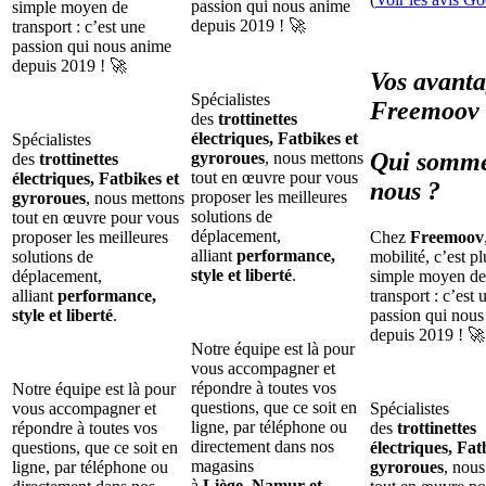
passion qui nous anime
simple moyen de
depuis 2019 ! 🚀
transport : c’est une
passion qui nous anime
depuis 2019 ! 🚀
Vos avanta
Spécialistes
Freemoov
des
trottinettes
électriques, Fatbikes et
Spécialistes
Qui somme
gyroroues
, nous mettons
des
trottinettes
tout en œuvre pour vous
électriques, Fatbikes et
nous ?
proposer les meilleures
gyroroues
, nous mettons
solutions de
tout en œuvre pour vous
déplacement,
proposer les meilleures
Chez
Freemoov
alliant
performance,
solutions de
mobilité, c’est p
style et liberté
.
déplacement,
simple moyen de
alliant
performance,
transport : c’est 
style et liberté
.
passion qui nous
depuis 2019 ! 
Notre équipe est là pour
vous accompagner et
répondre à toutes vos
Notre équipe est là pour
questions, que ce soit en
vous accompagner et
Spécialistes
ligne, par téléphone ou
répondre à toutes vos
des
trottinettes
directement dans nos
questions, que ce soit en
électriques, Fat
magasins
ligne, par téléphone ou
gyroroues
, nous
à
Liège, Namur et