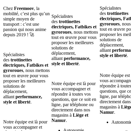
Spécialistes
Chez
Freemoov
, la
des
trottinettes
mobilité, c’est plus qu’un
Spécialistes
électriques, Fat
simple moyen de
des
trottinettes
gyroroues
, nous
transport : c’est une
électriques, Fatbikes et
tout en œuvre p
passion qui nous anime
gyroroues
, nous mettons
proposer les meil
depuis 2019 ! 🚀
tout en œuvre pour vous
solutions de
proposer les meilleures
déplacement,
solutions de
alliant
performa
déplacement,
Spécialistes
style et liberté
.
alliant
performance,
des
trottinettes
style et liberté
.
électriques, Fatbikes et
gyroroues
, nous mettons
Notre équipe est 
tout en œuvre pour vous
vous accompagne
proposer les meilleures
Notre équipe est là pour
répondre à toute
solutions de
vous accompagner et
questions, que ce
déplacement,
répondre à toutes vos
ligne, par téléph
alliant
performance,
questions, que ce soit en
directement dans
style et liberté
.
ligne, par téléphone ou
magasins à
Liège
directement dans nos
Namur
.
magasins à
Liège et
Namur
.
Notre équipe est là pour
Autonomi
vous accompagner et
Autonomie