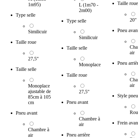
Taille roue
1m95)
L (1m70 -
2m00)
Type selle
20"
Type selle
Pneu avan
Similicuir
Similicuir
Taille roue
Cha
Taille selle
air
27,5"
Pneu arriè
Monoplace
Taille selle
Taille roue
Cha
air
Monoplace
ajustable de
27,5"
Style pneu
85cm à 105
Pneu avant
cm
Rou
Pneu avant
Chambre à
Frein avan
air
Chambre à
Pneu arrière
air