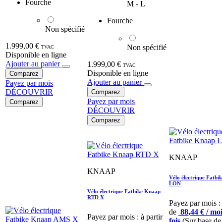
Fourche
M - L
Fourche
Non spécifié
1.999,00
€
Non spécifié
TVAC
Disponible en ligne
Ajouter au panier
1.999,00
€
TVAC
Disponible en ligne
Comparez
Ajouter au panier
Payez par mois
DÉCOUVRIR
Comparez
Payez par mois
Comparez
DÉCOUVRIR
Comparez
KNAAP
KNAAP
Vélo électrique Fatb
LON
Vélo électrique Fatbike Knaap
RTD X
Payez par mois : 
de
88,44 € / moi
Payez par mois : à partir
fois
(Sur base de