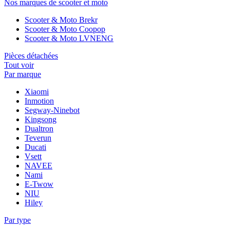
Nos marques de scooter et moto
Scooter & Moto Brekr
Scooter & Moto Coopop
Scooter & Moto LVNENG
Pièces détachées
Tout voir
Par marque
Xiaomi
Inmotion
Segway-Ninebot
Kingsong
Dualtron
Teverun
Ducati
Vsett
NAVEE
Nami
E-Twow
NIU
Hiley
Par type