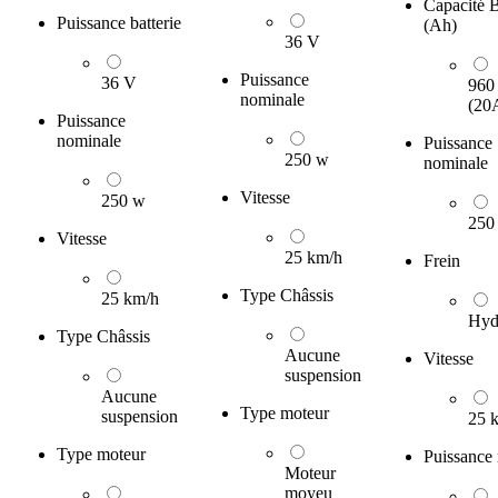
Capacité B
Puissance batterie
(Ah)
36 V
Puissance
36 V
960
nominale
(20
Puissance
nominale
Puissance
250 w
nominale
Vitesse
250 w
250
Vitesse
25 km/h
Frein
Type Châssis
25 km/h
Hyd
Type Châssis
Aucune
Vitesse
suspension
Aucune
Type moteur
suspension
25 
Type moteur
Puissance
Moteur
moyeu