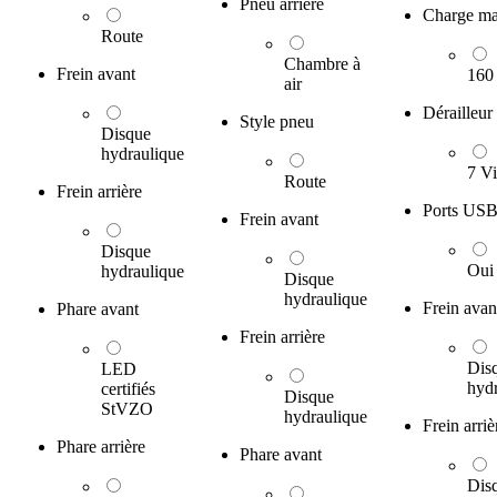
Pneu arrière
Charge m
Route
Chambre à
Frein avant
160
air
Dérailleur
Style pneu
Disque
hydraulique
7 Vi
Route
Frein arrière
Ports US
Frein avant
Disque
Oui
hydraulique
Disque
hydraulique
Frein avan
Phare avant
Frein arrière
Dis
LED
hyd
certifiés
Disque
StVZO
hydraulique
Frein arriè
Phare arrière
Phare avant
Dis