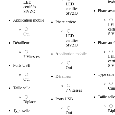
hyd
LED
LED
certifiés
certifiés
Phare ava
StVZO
StVZO
Application mobile
Phare arrière
LE
cert
St
Oui
LED
certifiés
Phare arri
Dérailleur
StVZO
Application mobile
LE
7 Vitesses
cert
Ports USB
St
Oui
Type selle
Dérailleur
Oui
Taille selle
Cui
7 Vitesses
Taille selle
Ports USB
Biplace
Type selle
Bip
Oui