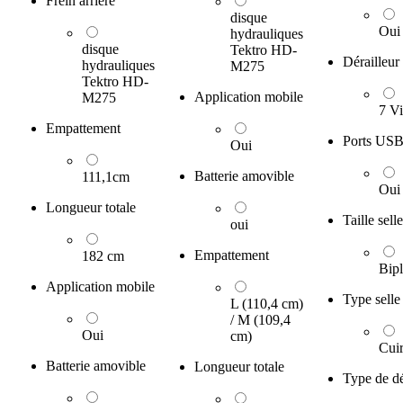
Frein arrière
disque
Oui
hydrauliques
disque
Tektro HD-
Dérailleur
hydrauliques
M275
Tektro HD-
Application mobile
M275
7 Vi
Empattement
Ports US
Oui
Batterie amovible
111,1cm
Oui
Longueur totale
Taille selle
oui
Empattement
182 cm
Bip
Application mobile
Type selle
L (110,4 cm)
/ M (109,4
Oui
cm)
Cui
Batterie amovible
Longueur totale
Type de dé