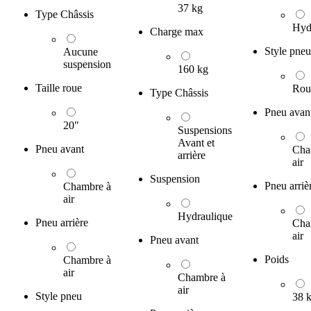
37 kg
Type Châssis
Hyd
Charge max
Style pneu
Aucune
suspension
160 kg
Taille roue
Rou
Type Châssis
Pneu avan
20"
Suspensions
Avant et
Pneu avant
Cha
arrière
air
Suspension
Pneu arriè
Chambre à
air
Hydraulique
Pneu arrière
Cha
air
Pneu avant
Poids
Chambre à
air
Chambre à
air
Style pneu
38 