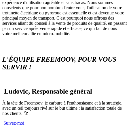
expérience d'utilisation agréable et sans tracas. Nous sommes
conscients que pour bon nombre d'entre vous, l'utilisation de votre
trottinette électrique ou gyroroue est essentielle et est devenue votre
principal moyen de transport. C'est pourquoi nous offrons des
services allant du conseil à la vente de produits de qualité, en passant
par un service après-vente rapide et efficace, ce qui fait de nous
votre meilleur allié en micro-mobilité.
L'ÉQUIPE FREEMOOV, POUR VOUS
SERVIR !
Ludovic, Responsable général
À la tête de Freemoov, je carbure à l'enthousiasme et à la stratégie,
avec un œil toujours rivé sur le but ultime : la satisfaction totale de
nos clients.
🚀
Suivez-moi