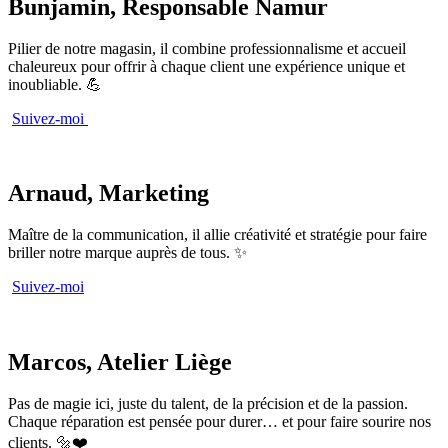
Bunjamin, Responsable Namur
Pilier de notre magasin, il combine professionnalisme et accueil
chaleureux pour offrir à chaque client une expérience unique et
inoubliable.
💪
Suivez-moi
Arnaud, Marketing
Maître de la communication, il allie créativité et stratégie pour faire
briller notre marque auprès de tous.
✨
Suivez-moi
Marcos, Atelier Liège
​Pas de magie ici, juste du talent, de la précision et de la passion.
Chaque réparation est pensée pour durer… et pour faire sourire nos
clients.
🔩❤️