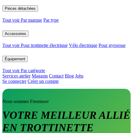
Pièces détachées
Tout voir
Par marque
Par type
Accessoires
Tout voir
Pour trottinette électrique
Vélo électrique
Pour gyroroue
Équipement
Tout voir
Par catégorie
Services atelier
Magasin
Contact
Blog
Jobs
Se connecter
Créer un compte
Nous sommes Freemoov
VOTRE MEILLEUR ALLIÉ
EN TROTTINETTE