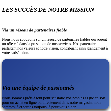
LES SUCCÈS DE NOTRE MISSION
Via un réseau de partenaires fiable
Nous nous appuyons sur un réseau de partenaires fiables qui jouent
un rôle clé dans la prestation de nos services. Nos partenaires
partagent nos valeurs et notre vision, contribuant ainsi grandement à
votre satisfaction.
Via une équipe de passionnés
Nous sommes prêts à tout pour satisfaire vos besoins ! Que ce soit
pour un achat en ligne ou directement dans notre magasin, nous
sommes là et serons toujours là pour vous aider.