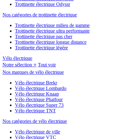
Trottinette électrique Odyssr
Nos catégories de trottinette électrique
Trottinette électrique milieu de gamme
Trottinette électrique ultra performante
Trottinette électrique pas cher
Trottinette électrique longue distance
Trottinette électrique légère
Vélo électrique
Notre sélection ⭐
Tout voir
Nos marques de vélo électrique
Vélo électrique Brekr
Vélo électrique Lombardo
Vélo électrique Knaap
Vélo électrique Phatfour
Vélo électrique Super 73
Vélo électrique TNT
Nos catégories de vélo électrique
Vélo électrique de ville
Vélo électrique VTC