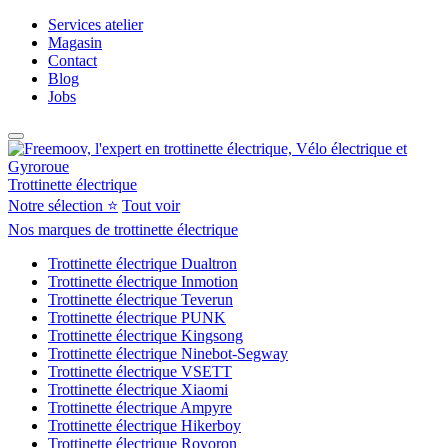
Services atelier
Magasin
Contact
Blog
Jobs
Trottinette électrique
Notre sélection ⭐
Tout voir
Nos marques de trottinette électrique
Trottinette électrique Dualtron
Trottinette électrique Inmotion
Trottinette électrique Teverun
Trottinette électrique PUNK
Trottinette électrique Kingsong
Trottinette électrique Ninebot-Segway
Trottinette électrique VSETT
Trottinette électrique Xiaomi
Trottinette électrique Ampyre
Trottinette électrique Hikerboy
Trottinette électrique Rovoron