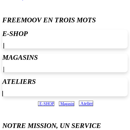
FREEMOOV EN TROIS MOTS
E-SHOP
MAGASINS
ATELIERS
Atelier
E-SHOP
Magasin
NOTRE MISSION, UN SERVICE