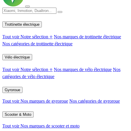
Trottinette électrique
Tout voir
Notre sélection ⭐
Nos marques de trottinette électrique
Nos catégories de trottinette électrique
Vélo électrique
Tout voir
Notre sélection ⭐
Nos marques de vélo électrique
Nos
catégories de vélo électrique
Gyroroue
Tout voir
Nos marques de gyroroue
Nos catégories de gyroroue
Scooter & Moto
Tout voir
Nos marques de scooter et moto