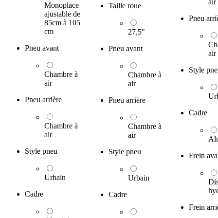
air
Monoplace
Taille roue
ajustable de
Pneu arri
85cm à 105
cm
27,5"
Ch
Pneu avant
Pneu avant
air
Style pn
Chambre à
Chambre à
air
air
Ur
Pneu arrière
Pneu arrière
Cadre
Chambre à
Chambre à
air
air
Al
Style pneu
Style pneu
Frein ava
Urbain
Urbain
Di
hy
Cadre
Cadre
Frein arri