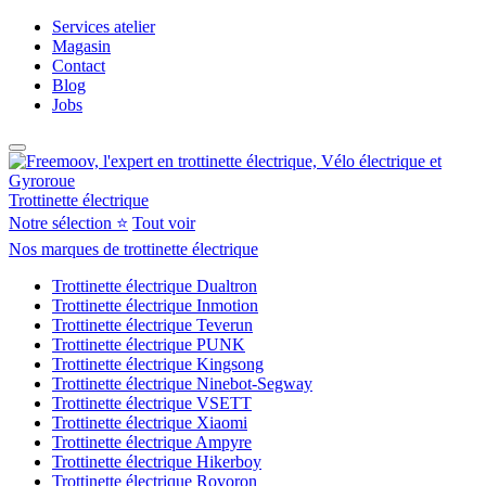
Services atelier
Magasin
Contact
Blog
Jobs
Trottinette électrique
Notre sélection ⭐
Tout voir
Nos marques de trottinette électrique
Trottinette électrique Dualtron
Trottinette électrique Inmotion
Trottinette électrique Teverun
Trottinette électrique PUNK
Trottinette électrique Kingsong
Trottinette électrique Ninebot-Segway
Trottinette électrique VSETT
Trottinette électrique Xiaomi
Trottinette électrique Ampyre
Trottinette électrique Hikerboy
Trottinette électrique Rovoron