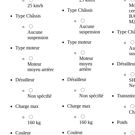
Mo
25 km/h
Type Châssis
cen
Type Châssis
B
M2
Aucune
suspension
Type Châ
Aucune
suspension
Type moteur
Type moteur
Au
su
Moteur
moyeu
Dérailleu
Moteur
arrière
moyeu arrière
Dérailleur
Dérailleur
S
Ne
Non spécifié
Transmis
Non spécifié
Charge max
Charge max
Ch
160 kg
Poids
160 kg
Couleur
Couleur