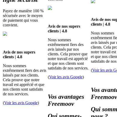
Payez de manière 100 %
sécurisée avec le moyen
Avis de nos su
de paiement qui vous
clients | 4.8 ​
convient.
Avis de nos supers
clients | 4.8 ​
Nous sommes
extrêmement fie
Nous sommes
avis laissés par
extrêmement fiers des
clients. Cela p
avis laissés par nos
notre travail es
Avis de nos supers
clients. Cela prouve que
et que nos clien
clients | 4.8 ​
notre travail est apprécié
satisfaits de nos
et que nos clients sont
Nous sommes
satisfaits de nos services.
(
Voir les avis 
extrêmement fiers des avis
laissés par nos clients.
(
Voir les avis Google
)
Cela prouve que notre
travail est apprécié et que
Vos avant
nos clients sont satisfaits
de nos services.
Vos avantages
Freemoo
Freemoov
(
Voir les avis Google
)
Qui somm
Qui sommes-
nous ?