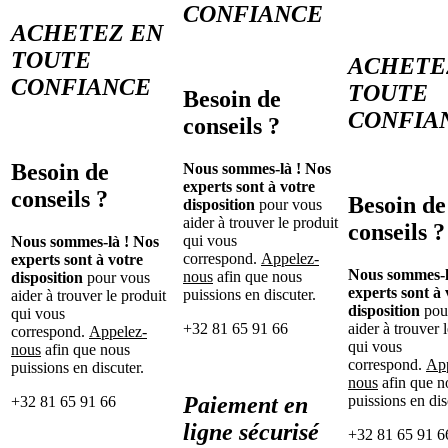
CONFIANCE
ACHETEZ EN
TOUTE
ACHETE
CONFIANCE
TOUTE
Besoin de
CONFIA
conseils ?
Besoin de
Nous sommes-là ! Nos
experts sont à votre
conseils ?
Besoin de
disposition
pour vous
aider à trouver le produit
conseils 
qui vous
Nous sommes-là ! Nos
correspond.
Appelez-
experts sont à votre
Nous sommes-l
nous
afin que nous
disposition
pour vous
experts sont à 
puissions en discuter.
aider à trouver le produit
disposition
pou
qui vous
+32 81 65 91 66
aider à trouver 
correspond.
Appelez-
qui vous
nous
afin que nous
correspond.
App
puissions en discuter.
nous
afin que n
Paiement en
puissions en dis
+32 81 65 91 66
ligne sécurisé
+32 81 65 91 6