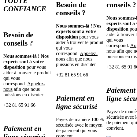
TOUTE
Besoin de
conseils 
CONFIANCE
conseils ?
Nous sommes-l
experts sont à 
Nous sommes-là ! Nos
disposition
pou
experts sont à votre
Besoin de
aider à trouver 
disposition
pour vous
qui vous
conseils ?
aider à trouver le produit
correspond.
App
qui vous
nous
afin que n
correspond.
Appelez-
Nous sommes-là ! Nos
puissions en dis
nous
afin que nous
experts sont à votre
puissions en discuter.
+32 81 65 91 6
disposition
pour vous
aider à trouver le produit
+32 81 65 91 66
qui vous
correspond.
Appelez-
Paiement
nous
afin que nous
puissions en discuter.
Paiement en
ligne sécu
ligne sécurisé
+32 81 65 91 66
Payez de maniè
sécurisée avec 
Payez de manière 100 %
de paiement qu
sécurisée avec le moyen
Paiement en
convient.
de paiement qui vous
ligne sécurisé
convient.