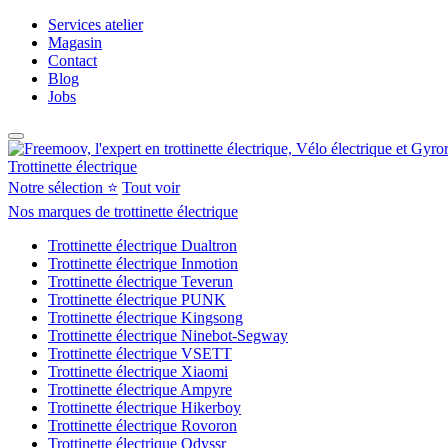
Services atelier
Magasin
Contact
Blog
Jobs
Trottinette électrique
Notre sélection ⭐
Tout voir
Nos marques de trottinette électrique
Trottinette électrique Dualtron
Trottinette électrique Inmotion
Trottinette électrique Teverun
Trottinette électrique PUNK
Trottinette électrique Kingsong
Trottinette électrique Ninebot-Segway
Trottinette électrique VSETT
Trottinette électrique Xiaomi
Trottinette électrique Ampyre
Trottinette électrique Hikerboy
Trottinette électrique Rovoron
Trottinette électrique Odyssr