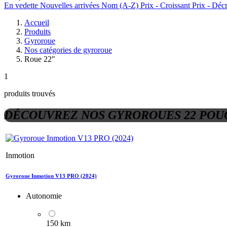
En vedette
Nouvelles arrivées
Nom (A-Z)
Prix - Croissant
Prix - Déc
Accueil
Produits
Gyroroue
Nos catégories de gyroroue
Roue 22"
1
produits trouvés
D
É
COUVREZ NOS GYROROUES 22 POU
Inmotion
Gyroroue Inmotion V13 PRO (2024)
Autonomie
150 km