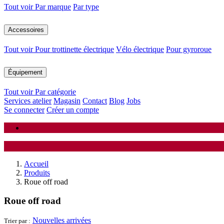
Tout voir
Par marque
Par type
Accessoires
Tout voir
Pour trottinette électrique
Vélo électrique
Pour gyroroue
Équipement
Tout voir
Par catégorie
Services atelier
Magasin
Contact
Blog
Jobs
Se connecter
Créer un compte
Accueil
Produits
Roue off road
Roue off road
Nouvelles arrivées
Trier par :