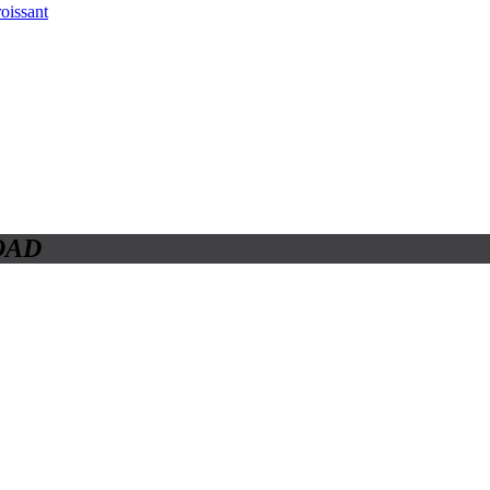
roissant
OAD