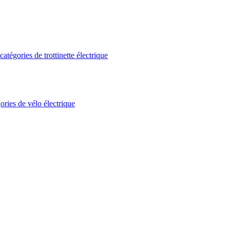
atégories de trottinette électrique
ories de vélo électrique