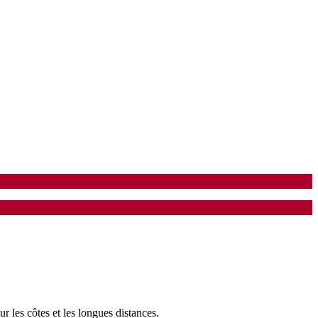
 les côtes et les longues distances.