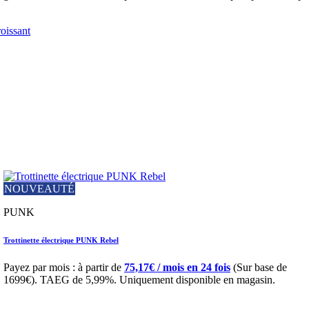
roissant
NOUVEAUTÉ
PUNK
Trottinette électrique PUNK Rebel
Payez par mois : à partir de
75,17€ / mois en 24 fois
(Sur base de
1699€). TAEG de 5,99%. Uniquement disponible en magasin.