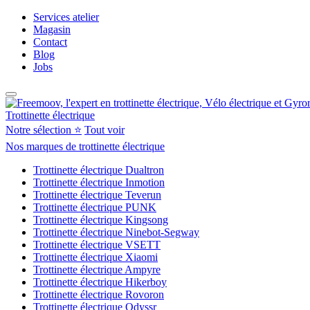
Services atelier
Magasin
Contact
Blog
Jobs
Trottinette électrique
Notre sélection ⭐
Tout voir
Nos marques de trottinette électrique
Trottinette électrique Dualtron
Trottinette électrique Inmotion
Trottinette électrique Teverun
Trottinette électrique PUNK
Trottinette électrique Kingsong
Trottinette électrique Ninebot-Segway
Trottinette électrique VSETT
Trottinette électrique Xiaomi
Trottinette électrique Ampyre
Trottinette électrique Hikerboy
Trottinette électrique Rovoron
Trottinette électrique Odyssr