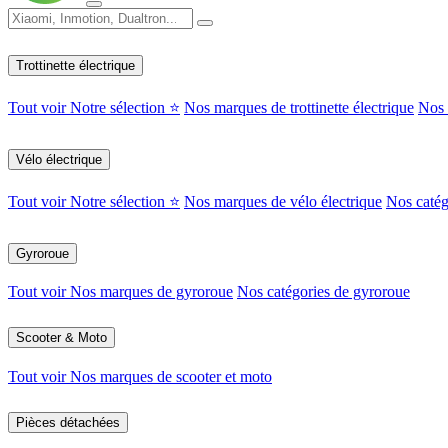
Trottinette électrique
Tout voir
Notre sélection ⭐
Nos marques de trottinette électrique
Nos c
Vélo électrique
Tout voir
Notre sélection ⭐
Nos marques de vélo électrique
Nos catég
Gyroroue
Tout voir
Nos marques de gyroroue
Nos catégories de gyroroue
Scooter & Moto
Tout voir
Nos marques de scooter et moto
Pièces détachées