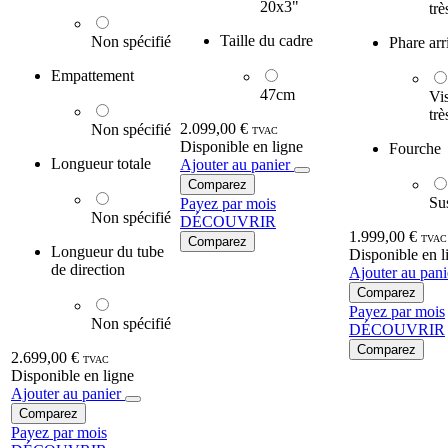
20x3"
tr
Taille du cadre
Non spécifié
Phare arr
Empattement
47cm
Vis
tr
2.099,00
€
Non spécifié
TVAC
Disponible en ligne
Fourche
Longueur totale
Ajouter au panier
Comparez
Su
Payez par mois
Non spécifié
DÉCOUVRIR
1.999,00
€
TVAC
Comparez
Longueur du tube
Disponible en l
de direction
Ajouter au pan
Comparez
Payez par mois
Non spécifié
DÉCOUVRIR
Comparez
2.699,00
€
TVAC
Disponible en ligne
Ajouter au panier
Comparez
Payez par mois