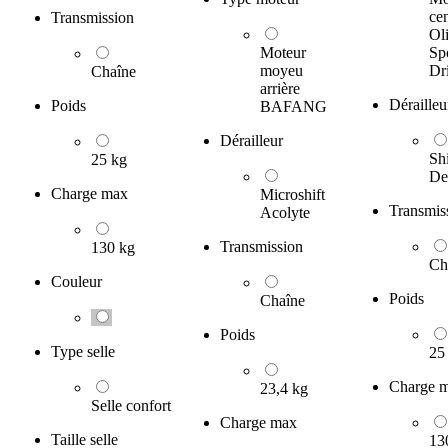
cen
Transmission
Ol
Moteur
Sp
moyeu
Dr
Chaîne
arrière
Dérailleu
Poids
BAFANG
Dérailleur
Sh
25 kg
De
Charge max
Microshift
Transmis
Acolyte
Transmission
130 kg
Ch
Couleur
Poids
Chaîne
Poids
Type selle
25
Charge 
23,4 kg
Selle confort
Charge max
Taille selle
13