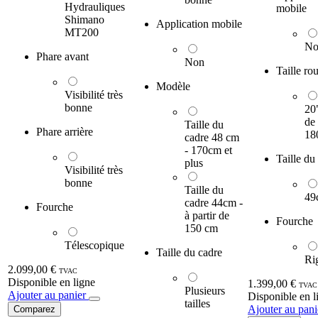
Hydrauliques
mobile
Shimano
Application mobile
MT200
No
Phare avant
Non
Taille ro
Modèle
Visibilité très
bonne
20"
de
Taille du
Phare arrière
18
cadre 48 cm
- 170cm et
Taille du
plus
Visibilité très
bonne
Taille du
49
cadre 44cm -
Fourche
à partir de
Fourche
150 cm
Télescopique
Taille du cadre
Ri
2.099,00
€
TVAC
Disponible en ligne
1.399,00
€
TVAC
Plusieurs
Ajouter au panier
Disponible en l
tailles
Ajouter au pan
Comparez