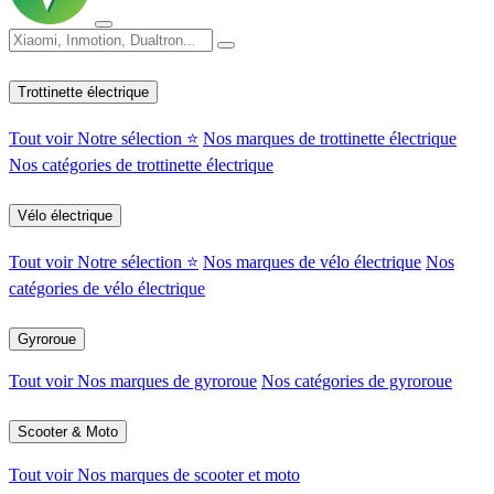
Trottinette électrique
Tout voir
Notre sélection ⭐
Nos marques de trottinette électrique
Nos catégories de trottinette électrique
Vélo électrique
Tout voir
Notre sélection ⭐
Nos marques de vélo électrique
Nos
catégories de vélo électrique
Gyroroue
Tout voir
Nos marques de gyroroue
Nos catégories de gyroroue
Scooter & Moto
Tout voir
Nos marques de scooter et moto