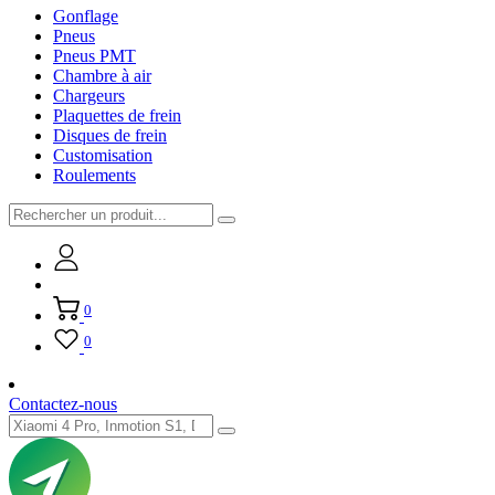
Gonflage
Pneus
Pneus PMT
Chambre à air
Chargeurs
Plaquettes de frein
Disques de frein
Customisation
Roulements
0
0
Contactez-nous