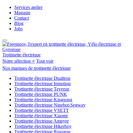
Services atelier
Magasin
Contact
Blog
Jobs
Trottinette électrique
Notre sélection ⭐
Tout voir
Nos marques de trottinette électrique
Trottinette électrique Dualtron
Trottinette électrique Inmotion
Trottinette électrique Teverun
Trottinette électrique PUNK
Trottinette électrique Kingsong
Trottinette électrique Ninebot-Segway
Trottinette électrique VSETT
Trottinette électrique Xiaomi
Trottinette électrique Ampyre
Trottinette électrique Hikerboy
Trottinette électrique Rovoron