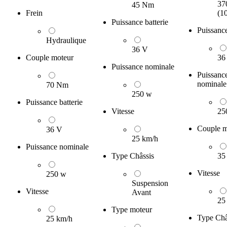
37
45 Nm
Frein
(1
Puissance batterie
Puissance
Hydraulique
36 V
Couple moteur
36
Puissance nominale
Puissanc
nominale
70 Nm
250 w
Puissance batterie
Vitesse
25
Couple m
36 V
25 km/h
Puissance nominale
Type Châssis
35
Vitesse
250 w
Suspension
Vitesse
Avant
25
Type moteur
Type Châ
25 km/h