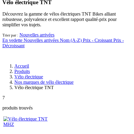
Vélo électrique TNT
Découvrez la gamme de vélos électriques TNT Bikes alliant
robustesse, polyvalence et excellent rapport qualité-prix pour
simplifier vos trajets.
Nouvelles arrivées
Trier par :
En vedette
Nouvelles arrivées
Nom (A-Z)
Prix - Croissant
Prix -
Décroissant
Accueil
Produits
Vélo électrique
Nos marques de vélo électrique
Vélo électrique TNT
7
produits trouvés