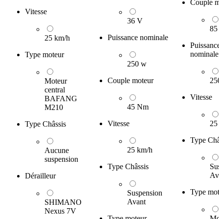
Couple m
Vitesse
36 V
85
Puissance nominale
25 km/h
Puissanc
nominale
Type moteur
250 w
Couple moteur
25
Moteur
central
Vitesse
BAFANG
45 Nm
M210
Vitesse
25
Type Châssis
Type Châ
25 km/h
Aucune
suspension
Type Châssis
Su
Av
Dérailleur
Type mot
Suspension
Avant
SHIMANO
Nexus 7V
Type moteur
Mo