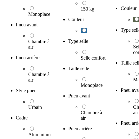
Couleur
150 kg
Monoplace
Couleur
Pneu avant
Type sell
Type selle
Chambre à
Sel
air
co
Pneu arrière
Selle confort
Taille sel
Taille selle
Chambre à
Mo
air
Monoplace
Pneu ava
Style pneu
Pneu avant
Ch
Urbain
Chambre à
air
Cadre
air
Pneu arri
Pneu arrière
Aluminium