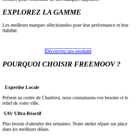
EXPLOREZ LA GAMME
Les meilleurs marques sélectionnées pour leur performance et leur
fiabilité.
Découvrez nos pr​​oduits
POURQUOI CHOISIR FREEMOOV ?
Expertise Locale
Présent au centre de Charleroi, nous connaissons vos besoins et le
relief de votre ville.
SAV Ultra-Réactif
Plus besoin d'attendre des semaines. Notre atelier répare sur place
dans les meilleurs délais.