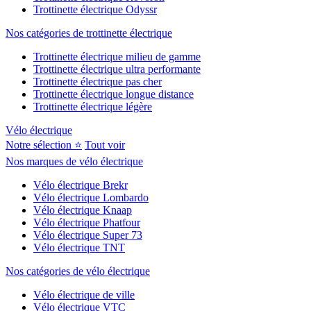
Trottinette électrique Odyssr
Nos catégories de trottinette électrique
Trottinette électrique milieu de gamme
Trottinette électrique ultra performante
Trottinette électrique pas cher
Trottinette électrique longue distance
Trottinette électrique légère
Vélo électrique
Notre sélection ⭐
Tout voir
Nos marques de vélo électrique
Vélo électrique Brekr
Vélo électrique Lombardo
Vélo électrique Knaap
Vélo électrique Phatfour
Vélo électrique Super 73
Vélo électrique TNT
Nos catégories de vélo électrique
Vélo électrique de ville
Vélo électrique VTC