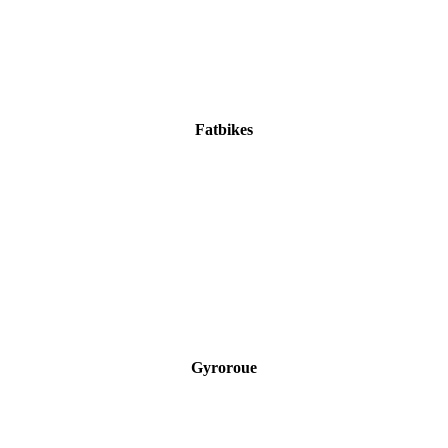
Fatbikes
Gyroroue