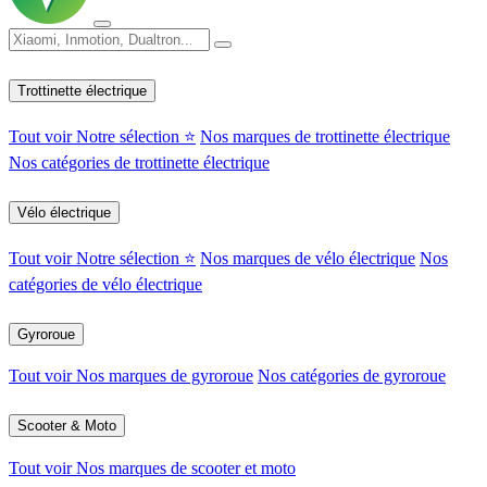
Trottinette électrique
Tout voir
Notre sélection ⭐
Nos marques de trottinette électrique
Nos catégories de trottinette électrique
Vélo électrique
Tout voir
Notre sélection ⭐
Nos marques de vélo électrique
Nos
catégories de vélo électrique
Gyroroue
Tout voir
Nos marques de gyroroue
Nos catégories de gyroroue
Scooter & Moto
Tout voir
Nos marques de scooter et moto