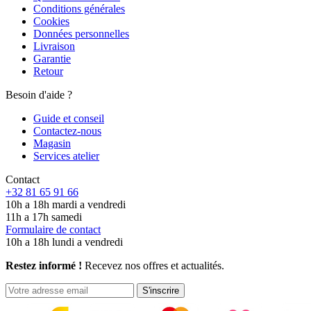
Conditions générales
Cookies
Données personnelles
Livraison
Garantie
Retour
Besoin d'aide ?
Guide et conseil
Contactez-nous
Magasin
Services atelier
Contact
+32 81 65 91 66
10h a 18h mardi a vendredi
11h a 17h samedi
Formulaire de contact
10h a 18h lundi a vendredi
Restez informé !
Recevez nos offres et actualités.
S'inscrire