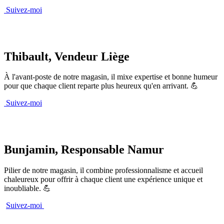
Suivez-moi
Thibault, Vendeur Liège
À l'avant-poste de notre magasin, il mixe expertise et bonne humeur
pour que chaque client reparte plus heureux qu'en arrivant.
💪
Suivez-moi
Bunjamin, Responsable Namur
Pilier de notre magasin, il combine professionnalisme et accueil
chaleureux pour offrir à chaque client une expérience unique et
inoubliable.
💪
Suivez-moi