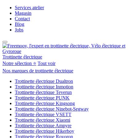
Services atelier
Magasin
Contact
Blog
Jobs
Trottinette électrique
Notre sélection ⭐
Tout voir
Nos marques de trottinette électrique
Trottinette électrique Dualtron
Trottinette électrique Inmotion
Trottinette électrique Teverun
Trottinette électrique PUNK
Trottinette électrique Kingsong
Trottinette électrique Ninebot-Segway
Trottinette électrique VSETT
Trottinette électrique Xiaomi
Trottinette électrique Ampyre
Trottinette électrique Hikerboy
Trottinette électrique Rovoron