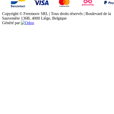
Copyright © Freemoov SRL | Tous droits réservés | Boulevard de la
Sauvenière 136B, 4000 Liège, Belgique
Généré par