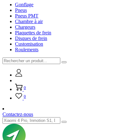
Gonflage
Pneus
Pneus PMT
Chambre à air
Chargeurs
Plaquettes de frein
Disques de frein
Customisation
Roulements
0
0
Contactez-nous