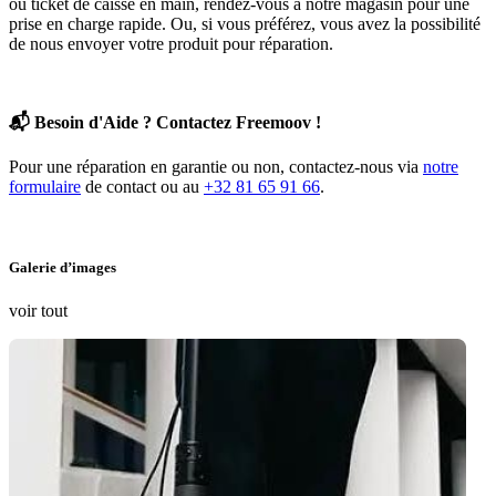
ou ticket de caisse en main, rendez-vous à notre magasin pour une
prise en charge rapide. Ou, si vous préférez, vous avez la possibilité
de nous envoyer votre produit pour réparation.
📬
Besoin d'Aide ? Contactez Freemoov !
Pour une réparation en garantie ou non, contactez-nous via
notre
formulaire
de contact ou au
+32 81 65 91 66
.
Galerie d’images
voir tout