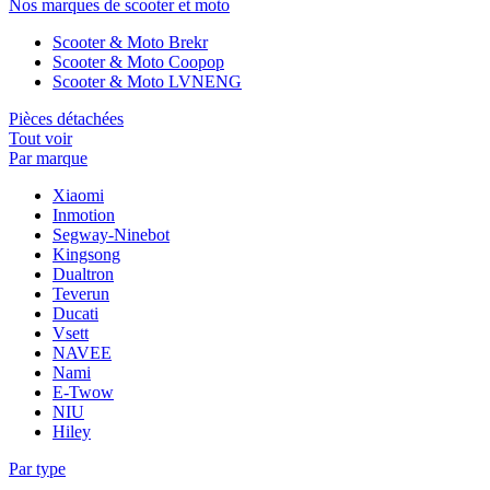
Nos marques de scooter et moto
Scooter & Moto Brekr
Scooter & Moto Coopop
Scooter & Moto LVNENG
Pièces détachées
Tout voir
Par marque
Xiaomi
Inmotion
Segway-Ninebot
Kingsong
Dualtron
Teverun
Ducati
Vsett
NAVEE
Nami
E-Twow
NIU
Hiley
Par type