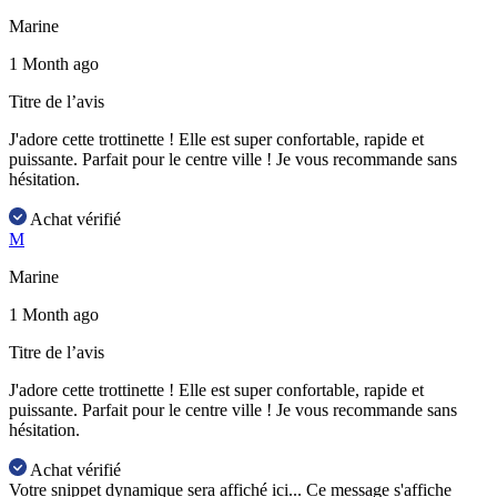
Marine
1 Month ago
Titre de l’avis
J'adore cette trottinette ! Elle est super confortable, rapide et
puissante. Parfait pour le centre ville ! Je vous recommande sans
hésitation.
Achat vérifié
M
Marine
1 Month ago
Titre de l’avis
J'adore cette trottinette ! Elle est super confortable, rapide et
puissante. Parfait pour le centre ville ! Je vous recommande sans
hésitation.
Achat vérifié
Votre snippet dynamique sera affiché ici... Ce message s'affiche