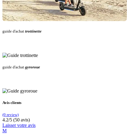
guide d'achat
trottinette
guide d'achat
gyroroue
Avis clients
(0 review)
4.2/5 (50 avis)
Laisser votre avis
M