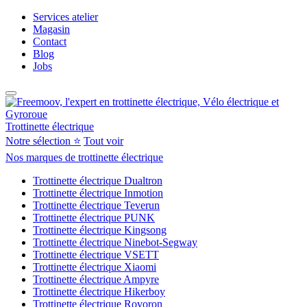
Services atelier
Magasin
Contact
Blog
Jobs
Trottinette électrique
Notre sélection ⭐
Tout voir
Nos marques de trottinette électrique
Trottinette électrique Dualtron
Trottinette électrique Inmotion
Trottinette électrique Teverun
Trottinette électrique PUNK
Trottinette électrique Kingsong
Trottinette électrique Ninebot-Segway
Trottinette électrique VSETT
Trottinette électrique Xiaomi
Trottinette électrique Ampyre
Trottinette électrique Hikerboy
Trottinette électrique Rovoron