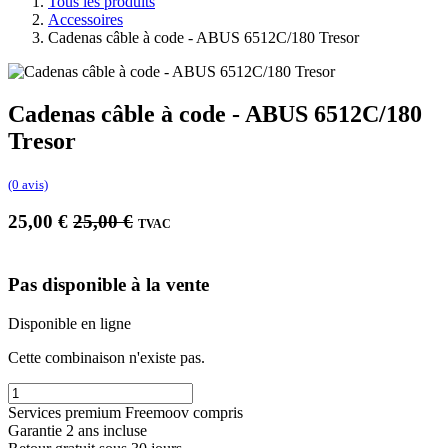
Tous les produits
Accessoires
Cadenas câble à code - ABUS 6512C/180 Tresor
Cadenas câble à code - ABUS 6512C/180
Tresor
(0 avis)
25,00
€
25,00
€
TVAC
Pas disponible à la vente
Disponible en ligne
Cette combinaison n'existe pas.
Services premium Freemoov compris
Garantie 2 ans incluse