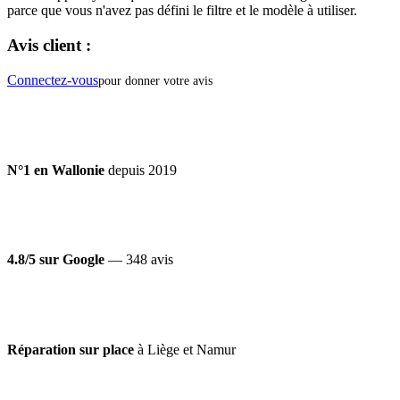
parce que vous n'avez pas défini le filtre et le modèle à utiliser.
Avis client :
Connectez-vous
pour donner votre avis
N°1 en Wallonie
depuis 2019
4.8/5 sur Google
— 348 avis
Réparation sur place
à Liège et Namur