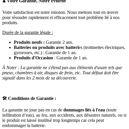
⌛
Votre Garantie, Notre Priorité
Votre satisfaction est notre mission. Nous mettons tout en œuvre
pour résoudre rapidement et efficacement tout problème lié à nos
produits.
Durée de la garantie légale :
Produits neufs :
Garantie 2 ans.
Batteries ou produits avec batteri
es (trottinettes électriques,
gyroroues, etc.) : Garantie de 1 an.
Produits d'Occasion
: Garantie de 1 an.
À Noter : La garantie ne s'étend pas aux éléments d'usure tels que
pneus, chambres à air, disques de frein, etc. Tout défaut doit être
signalé dans les 2 mois de sa découverte.
🛠️
Conditions de Garantie :
La garantie ne joue pas en cas de
dommages liés à l'eau
(toute
infiltration d’eau), au feu, aux accidents, aux désastres naturels, ou si
le produit est laissé inutilisé trop longtemps car cela peut
endommager la batterie.