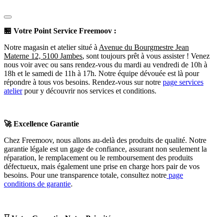
🏪
Votre Point Service Freemoov :
Notre magasin et atelier situé à
Avenue du Bourgmestre Jean
Materne 12, 5100 Jambes
, sont toujours prêt à vous assister ! Venez
nous voir avec ou sans rendez-vous du mardi au vendredi de 10h à
18h et le samedi de 11h à 17h. Notre équipe dévouée est là pour
répondre à tous vos besoins. Rendez-vous sur notre
page services
atelier
pour y découvrir nos services et conditions.
🚀
Excellence Garantie
Chez Freemoov, nous allons au-delà des produits de qualité. Notre
garantie légale est un gage de confiance, assurant non seulement la
réparation, le remplacement ou le remboursement des produits
défectueux, mais également une prise en charge hors pair de vos
besoins. Pour une transparence totale, consultez notre
page
conditions de garantie
.