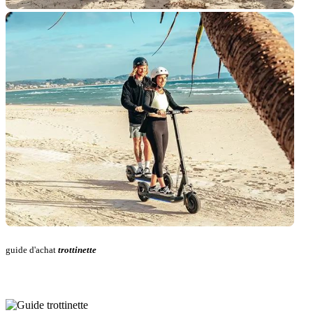
guide d'achat
trottinette