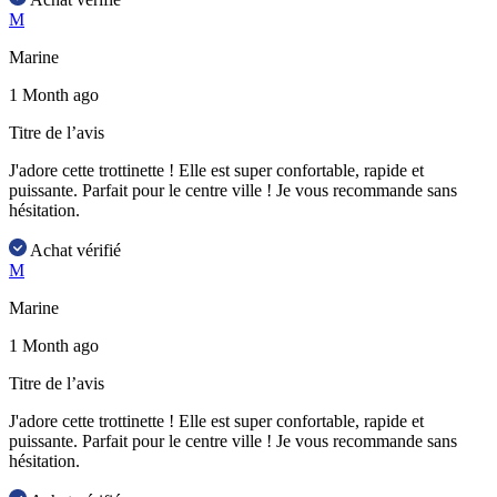
M
Marine
1 Month ago
Titre de l’avis
J'adore cette trottinette ! Elle est super confortable, rapide et
puissante. Parfait pour le centre ville ! Je vous recommande sans
hésitation.
Achat vérifié
M
Marine
1 Month ago
Titre de l’avis
J'adore cette trottinette ! Elle est super confortable, rapide et
puissante. Parfait pour le centre ville ! Je vous recommande sans
hésitation.