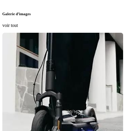
Galerie d’images
voir tout