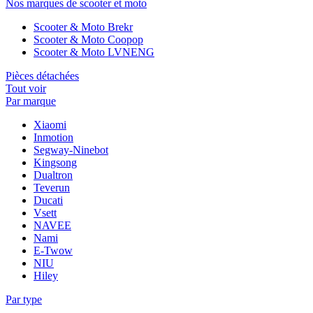
Nos marques de scooter et moto
Scooter & Moto Brekr
Scooter & Moto Coopop
Scooter & Moto LVNENG
Pièces détachées
Tout voir
Par marque
Xiaomi
Inmotion
Segway-Ninebot
Kingsong
Dualtron
Teverun
Ducati
Vsett
NAVEE
Nami
E-Twow
NIU
Hiley
Par type