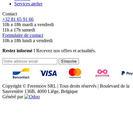
Services atelier
Contact
+32 81 65 91 66
10h a 18h mardi a vendredi
11h a 17h samedi
Formulaire de contact
10h a 18h lundi a vendredi
Restez informé !
Recevez nos offres et actualités.
S'inscrire
Copyright © Freemoov SRL | Tous droits réservés | Boulevard de la
Sauvenière 136B, 4000 Liège, Belgique
Généré par