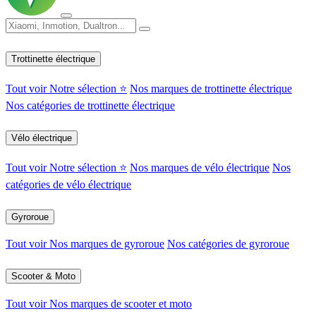
Trottinette électrique
Tout voir
Notre sélection ⭐
Nos marques de trottinette électrique
Nos catégories de trottinette électrique
Vélo électrique
Tout voir
Notre sélection ⭐
Nos marques de vélo électrique
Nos
catégories de vélo électrique
Gyroroue
Tout voir
Nos marques de gyroroue
Nos catégories de gyroroue
Scooter & Moto
Tout voir
Nos marques de scooter et moto