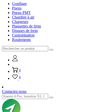
Gonflage
Pneus
Pneus PMT
Chambre à air
Chargeurs
Plaquettes de frein
Disques de frein
Customisation
Roulements
0
0
Contactez-nous