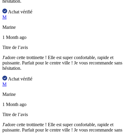
hésitation.
Achat vérifié
M
Marine
1 Month ago
Titre de l’avis
J'adore cette trottinette ! Elle est super confortable, rapide et
puissante. Parfait pour le centre ville ! Je vous recommande sans
hésitation.
Achat vérifié
M
Marine
1 Month ago
Titre de l’avis
J'adore cette trottinette ! Elle est super confortable, rapide et
puissante. Parfait pour le centre ville ! Je vous recommande sans