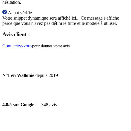
hésitation.
Achat vérifié
Votre snippet dynamique sera affiché ici... Ce message s'affiche
parce que vous n'avez pas défini le filtre et le modèle à utiliser.
Avis client :
Connectez-vous
pour donner votre avis
N°1 en Wallonie
depuis 2019
4.8/5 sur Google
— 348 avis