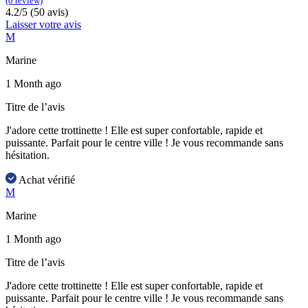
(0 review)
4.2/5 (50 avis)
Laisser votre avis
M
Marine
1 Month ago
Titre de l’avis
J'adore cette trottinette ! Elle est super confortable, rapide et
puissante. Parfait pour le centre ville ! Je vous recommande sans
hésitation.
Achat vérifié
M
Marine
1 Month ago
Titre de l’avis
J'adore cette trottinette ! Elle est super confortable, rapide et
puissante. Parfait pour le centre ville ! Je vous recommande sans