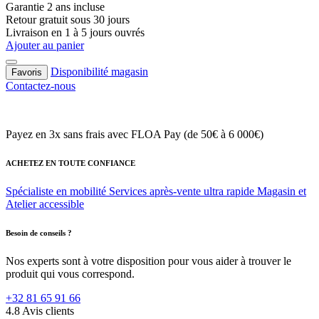
Garantie 2 ans incluse
Retour gratuit sous 30 jours
Livraison en 1 à 5 jours ouvrés
Ajouter au panier
Disponibilité magasin
Favoris
Contactez-nous
Payez en 3x sans frais
avec FLOA Pay (de 50€ à 6 000€)
ACHETEZ EN TOUTE CONFIANCE
Spécialiste en mobilité
Services après-vente ultra rapide
Magasin et
Atelier accessible
Besoin de conseils ?
Nos experts sont à votre disposition pour vous aider à trouver le
produit qui vous correspond.
+32 81 65 91 66
4.8
Avis clients