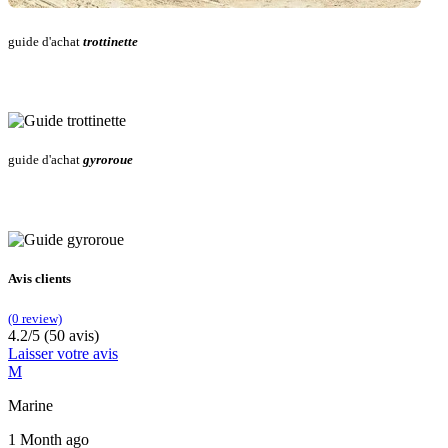
guide d'achat
trottinette
guide d'achat
gyroroue
Avis clients
(0 review)
4.2/5 (50 avis)
Laisser votre avis
M
Marine
1 Month ago