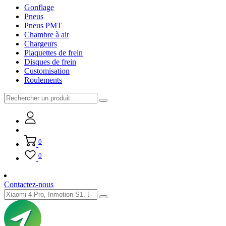
Gonflage
Pneus
Pneus PMT
Chambre à air
Chargeurs
Plaquettes de frein
Disques de frein
Customisation
Roulements
0
0
Contactez-nous