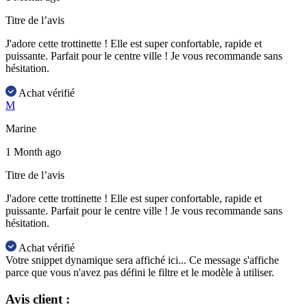
Titre de l’avis
J'adore cette trottinette ! Elle est super confortable, rapide et
puissante. Parfait pour le centre ville ! Je vous recommande sans
hésitation.
Achat vérifié
M
Marine
1 Month ago
Titre de l’avis
J'adore cette trottinette ! Elle est super confortable, rapide et
puissante. Parfait pour le centre ville ! Je vous recommande sans
hésitation.
Achat vérifié
Votre snippet dynamique sera affiché ici... Ce message s'affiche
parce que vous n'avez pas défini le filtre et le modèle à utiliser.
Avis client :