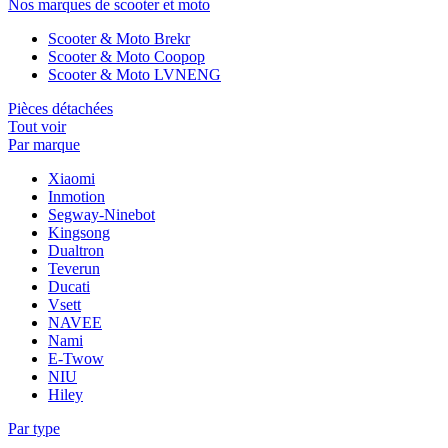
Nos marques de scooter et moto
Scooter & Moto Brekr
Scooter & Moto Coopop
Scooter & Moto LVNENG
Pièces détachées
Tout voir
Par marque
Xiaomi
Inmotion
Segway-Ninebot
Kingsong
Dualtron
Teverun
Ducati
Vsett
NAVEE
Nami
E-Twow
NIU
Hiley
Par type