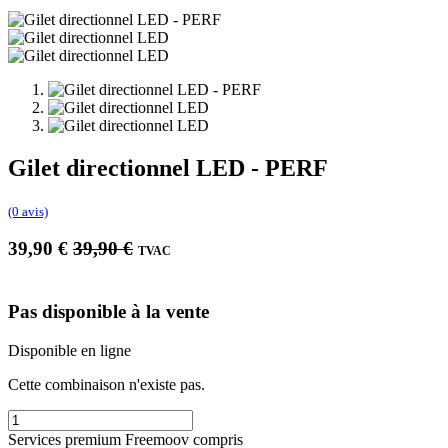
Gilet directionnel LED - PERF
(0 avis)
39,90
€
39,90
€
TVAC
Pas disponible à la vente
Disponible en ligne
Cette combinaison n'existe pas.
Services premium Freemoov compris