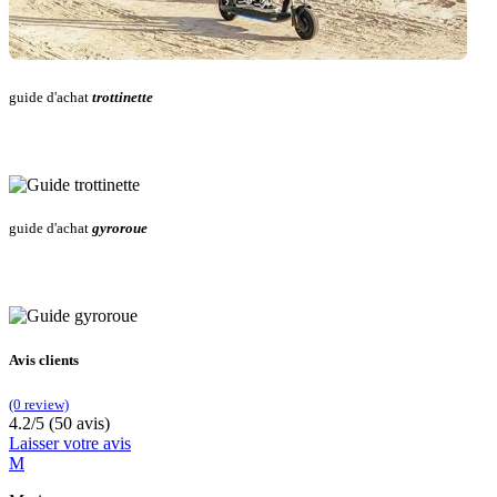
guide d'achat
trottinette
guide d'achat
gyroroue
Avis clients
(0 review)
4.2/5 (50 avis)
Laisser votre avis
M