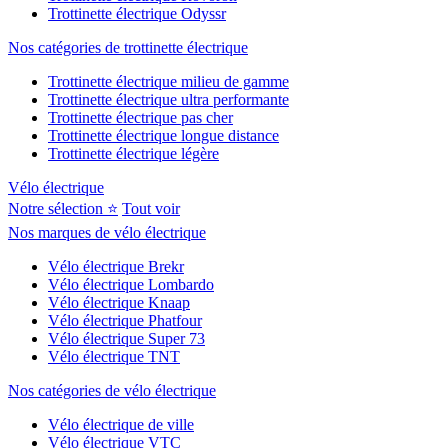
Trottinette électrique Odyssr
Nos catégories de trottinette électrique
Trottinette électrique milieu de gamme
Trottinette électrique ultra performante
Trottinette électrique pas cher
Trottinette électrique longue distance
Trottinette électrique légère
Vélo électrique
Notre sélection ⭐
Tout voir
Nos marques de vélo électrique
Vélo électrique Brekr
Vélo électrique Lombardo
Vélo électrique Knaap
Vélo électrique Phatfour
Vélo électrique Super 73
Vélo électrique TNT
Nos catégories de vélo électrique
Vélo électrique de ville
Vélo électrique VTC