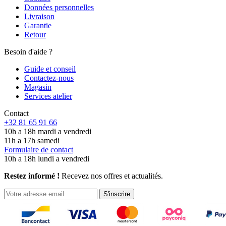
Données personnelles
Livraison
Garantie
Retour
Besoin d'aide ?
Guide et conseil
Contactez-nous
Magasin
Services atelier
Contact
+32 81 65 91 66
10h a 18h mardi a vendredi
11h a 17h samedi
Formulaire de contact
10h a 18h lundi a vendredi
Restez informé !
Recevez nos offres et actualités.
S'inscrire