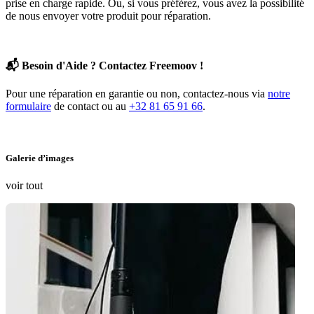
prise en charge rapide. Ou, si vous préférez, vous avez la possibilité
de nous envoyer votre produit pour réparation.
📬
Besoin d'Aide ? Contactez Freemoov !
Pour une réparation en garantie ou non, contactez-nous via
notre
formulaire
de contact ou au
+32 81 65 91 66
.
Galerie d’images
voir tout