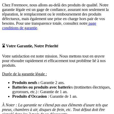
Chez Freemoov, nous allons au-delà des produits de qualité. Notre
garantie légale est un gage de confiance, assurant non seulement la
réparation, le remplacement ou le remboursement des produits
défectueux, mais également une prise en charge hors pair de vos
besoins. Pour une transparence totale, consultez notre
page
conditions de garantie
.
⌛
Votre Garantie, Notre Priorité
Votre satisfaction est notre mission. Nous mettons tout en œuvre
pour résoudre rapidement et efficacement tout problème lié à nos
produits.
Durée de la garantie légale :
Produits neufs :
Garantie 2 ans.
Batteries ou produits avec batteri
es (trottinettes électriques,
gyroroues, etc.) : Garantie de 1 an.
Produits d'Occasion
: Garantie de 1 an.
À Noter : La garantie ne s'étend pas aux éléments d'usure tels que
pneus, chambres à air, disques de frein, etc. Tout défaut doit être