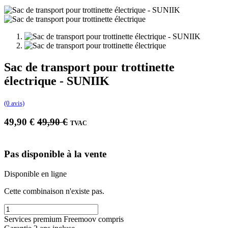
Sac de transport pour trottinette
électrique - SUNIIK
(0 avis)
49,90
€
49,90
€
TVAC
Pas disponible à la vente
Disponible en ligne
Cette combinaison n'existe pas.
Services premium Freemoov compris