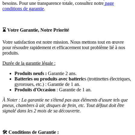
besoins. Pour une transparence totale, consultez notre
page
conditions de garantie
.
⌛
Votre Garantie, Notre Priorité
Votre satisfaction est notre mission. Nous mettons tout en œuvre
pour résoudre rapidement et efficacement tout problème lié à nos
produits.
Durée de la garantie légale :
Produits neufs :
Garantie 2 ans.
Batteries ou produits avec batteri
es (trottinettes électriques,
gyroroues, etc.) : Garantie de 1 an.
Produits d'Occasion
: Garantie de 1 an.
À Noter : La garantie ne s'étend pas aux éléments d'usure tels que
pneus, chambres à air, disques de frein, etc. Tout défaut doit être
signalé dans les 2 mois de sa découverte.
🛠️
Conditions de Garantie :