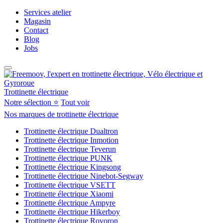
Services atelier
Magasin
Contact
Blog
Jobs
Trottinette électrique
Notre sélection ⭐
Tout voir
Nos marques de trottinette électrique
Trottinette électrique Dualtron
Trottinette électrique Inmotion
Trottinette électrique Teverun
Trottinette électrique PUNK
Trottinette électrique Kingsong
Trottinette électrique Ninebot-Segway
Trottinette électrique VSETT
Trottinette électrique Xiaomi
Trottinette électrique Ampyre
Trottinette électrique Hikerboy
Trottinette électrique Rovoron