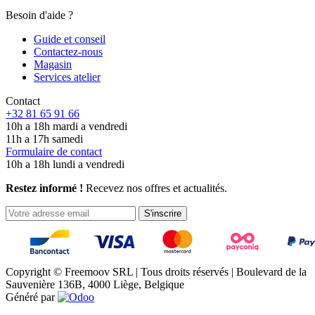
Besoin d'aide ?
Guide et conseil
Contactez-nous
Magasin
Services atelier
Contact
+32 81 65 91 66
10h a 18h mardi a vendredi
11h a 17h samedi
Formulaire de contact
10h a 18h lundi a vendredi
Restez informé !
Recevez nos offres et actualités.
S'inscrire
Copyright © Freemoov SRL | Tous droits réservés | Boulevard de la
Sauvenière 136B, 4000 Liège, Belgique
Généré par