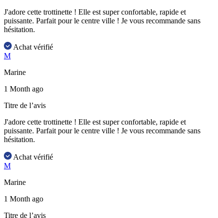
J'adore cette trottinette ! Elle est super confortable, rapide et
puissante. Parfait pour le centre ville ! Je vous recommande sans
hésitation.
Achat vérifié
M
Marine
1 Month ago
Titre de l’avis
J'adore cette trottinette ! Elle est super confortable, rapide et
puissante. Parfait pour le centre ville ! Je vous recommande sans
hésitation.
Achat vérifié
M
Marine
1 Month ago
Titre de l’avis