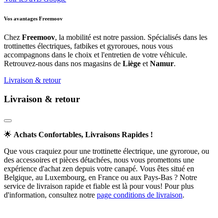
Vos avantages Freemoov
Chez
Freemoov
, la mobilité est notre passion. Spécialisés dans les
trottinettes électriques, fatbikes et gyroroues, nous vous
accompagnons dans le choix et l'entretien de votre véhicule.
Retrouvez-nous dans nos magasins de
Liège
et
Namur
.
Livraison & retour
Livraison & retour
🌟
Achats Confortables, Livraisons Rapides !
Que vous craquiez pour une trottinette électrique, une gyroroue, ou
des accessoires et pièces détachées, nous vous promettons une
expérience d'achat zen depuis votre canapé. Vous êtes situé en
Belgique, au Luxembourg, en France ou aux Pays-Bas ? Notre
service de livraison rapide et fiable est là pour vous! Pour plus
d'information, consultez notre
page conditions de livraison
.