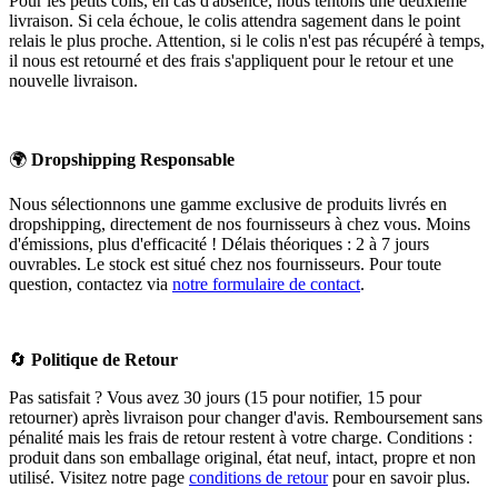
Pour les petits colis, en cas d'absence, nous tentons une deuxième
livraison. Si cela échoue, le colis attendra sagement dans le point
relais le plus proche. Attention, si le colis n'est pas récupéré à temps,
il nous est retourné et des frais s'appliquent pour le retour et une
nouvelle livraison.
🌍
Dropshipping Responsable
Nous sélectionnons une gamme exclusive de produits livrés en
dropshipping, directement de nos fournisseurs à chez vous. Moins
d'émissions, plus d'efficacité ! Délais théoriques : 2 à 7 jours
ouvrables. Le stock est situé chez nos fournisseurs. Pour toute
question, contactez via
notre formulaire de contact
.
🔄
Politique de Retour
Pas satisfait ? Vous avez 30 jours (15 pour notifier, 15 pour
retourner) après livraison pour changer d'avis. Remboursement sans
pénalité mais les frais de retour restent à votre charge. Conditions :
produit dans son emballage original, état neuf, intact, propre et non
utilisé. Visitez notre page
conditions de retour
pour en savoir plus.