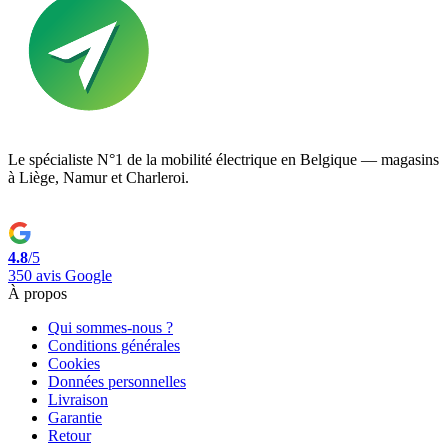
Le spécialiste N°1 de la mobilité électrique en Belgique — magasins
à Liège, Namur et Charleroi.
4.8
/5
350 avis Google
À propos
Qui sommes-nous ?
Conditions générales
Cookies
Données personnelles
Livraison
Garantie
Retour