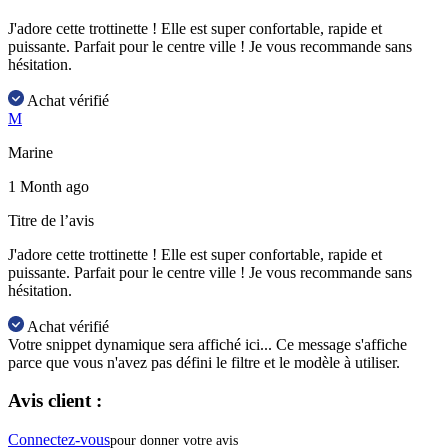
J'adore cette trottinette ! Elle est super confortable, rapide et
puissante. Parfait pour le centre ville ! Je vous recommande sans
hésitation.
Achat vérifié
M
Marine
1 Month ago
Titre de l’avis
J'adore cette trottinette ! Elle est super confortable, rapide et
puissante. Parfait pour le centre ville ! Je vous recommande sans
hésitation.
Achat vérifié
Votre snippet dynamique sera affiché ici... Ce message s'affiche
parce que vous n'avez pas défini le filtre et le modèle à utiliser.
Avis client :
Connectez-vous
pour donner votre avis