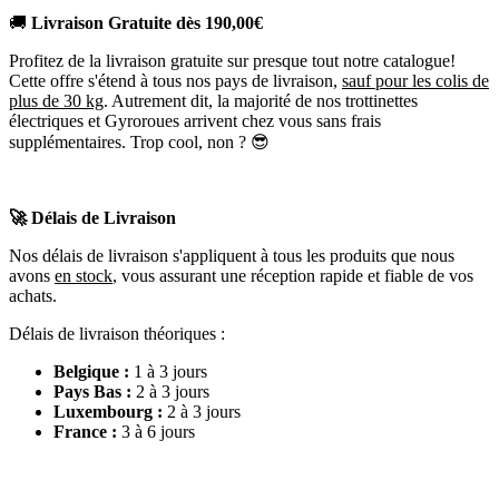
🚚
Livraison Gratuite dès 190,00€
Profitez de la livraison gratuite sur presque tout notre catalogue!
Cette offre s'étend à tous nos pays de livraison,
sauf pour les colis de
plus de 30 kg
. Autrement dit, la majorité de nos trottinettes
électriques et Gyroroues arrivent chez vous sans frais
supplémentaires. Trop cool, non ? 😎
🚀 Délais de Livraison
Nos délais de livraison s'appliquent à tous les produits que nous
avons
en stock
, vous assurant une réception rapide et fiable de vos
achats.
Délais de livraison théoriques :
Belgique :
1 à 3 jours
Pays Bas :
2 à 3 jours
Luxembourg :
2 à 3 jours
France :
3 à 6 jours