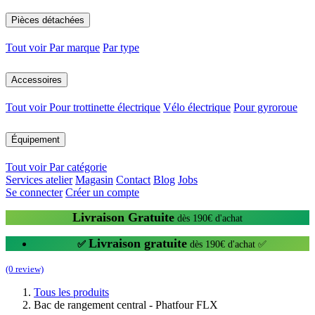
Pièces détachées
Tout voir
Par marque
Par type
Accessoires
Tout voir
Pour trottinette électrique
Vélo électrique
Pour gyroroue
Équipement
Tout voir
Par catégorie
Services atelier
Magasin
Contact
Blog
Jobs
Se connecter
Créer un compte
Livraison Gratuite
dès 190€ d'achat
Livraison gratuite
✅
dès 190€ d'achat ✅
(0 review)
Tous les produits
Bac de rangement central - Phatfour FLX