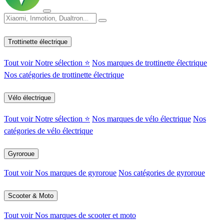
Trottinette électrique
Tout voir
Notre sélection ⭐
Nos marques de trottinette électrique
Nos catégories de trottinette électrique
Vélo électrique
Tout voir
Notre sélection ⭐
Nos marques de vélo électrique
Nos
catégories de vélo électrique
Gyroroue
Tout voir
Nos marques de gyroroue
Nos catégories de gyroroue
Scooter & Moto
Tout voir
Nos marques de scooter et moto