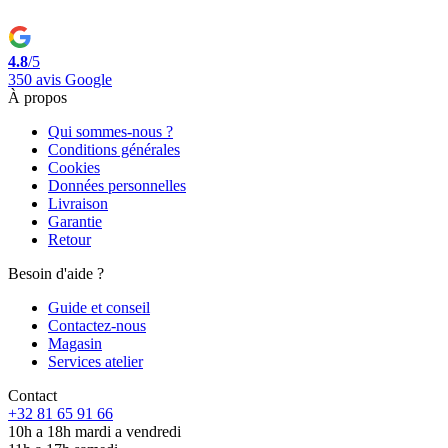
4.8
/5
350 avis Google
À propos
Qui sommes-nous ?
Conditions générales
Cookies
Données personnelles
Livraison
Garantie
Retour
Besoin d'aide ?
Guide et conseil
Contactez-nous
Magasin
Services atelier
Contact
+32 81 65 91 66
10h a 18h mardi a vendredi