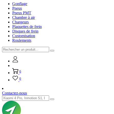
Gonflage
Pneus
Pneus PMT
Chambre à air
Chargeurs
Plaquettes de frein
Disques de frein
Customisation
Roulements
0
0
Contactez-nous