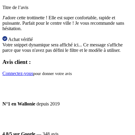
Titre de l’avis
J'adore cette trottinette ! Elle est super confortable, rapide et
puissante. Parfait pour le centre ville ! Je vous recommande sans
hésitation.
Achat vérifié
Votre snippet dynamique sera affiché ici... Ce message s'affiche
parce que vous n'avez pas défini le filtre et le modèle à utiliser.
Avis client :
Connectez-vous
pour donner votre avis
N°1 en Wallonie
depuis 2019
4.8/5 sur Google
— 348 avis