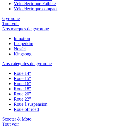
Vélo électrique Fatbike
Vélo électrique compact
Gyroroue
Tout voir
Nos marques de gyroroue
Inmotion
Leaperkim
Nosfet
Kingsong
Nos catégories de gyroroue
Roue 14"
Roue 15"
Roue 16"
Roue 18"
Roue 20"
Roue 22"
Roue à suspension
Roue off road
Scooter & Moto
Tout voir