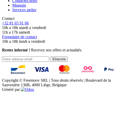
Contactez-nous
Magasin
Services atelier
Contact
+32 81 65 91 66
10h a 18h mardi a vendredi
11h a 17h samedi
Formulaire de contact
10h a 18h lundi a vendredi
Restez informé !
Recevez nos offres et actualités.
S'inscrire
Copyright © Freemoov SRL | Tous droits réservés | Boulevard de la
Sauvenière 136B, 4000 Liège, Belgique
Généré par