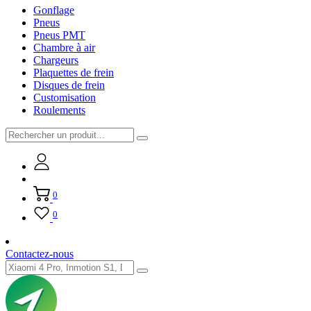
Gonflage
Pneus
Pneus PMT
Chambre à air
Chargeurs
Plaquettes de frein
Disques de frein
Customisation
Roulements
0
0
Contactez-nous