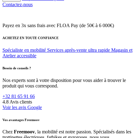
Contactez-nous
Payez en 3x sans frais
avec FLOA Pay (de 50€ à 6 000€)
ACHETEZ EN TOUTE CONFIANCE
Spécialiste en mobilité
Services après-vente ultra rapide
Magasin et
Atelier accessible
Besoin de conseils ?
Nos experts sont à votre disposition pour vous aider à trouver le
produit qui vous correspond.
+32 81 65 91 66
4.8
Avis clients
Voir les avis Google
Vos avantages Freemoov
Chez
Freemoov
, la mobilité est notre passion. Spécialisés dans les
trottinettes électriques, fatbikes et gyroroues, nous vous