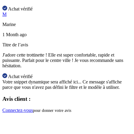
Achat vérifié
M
Marine
1 Month ago
Titre de l’avis
J'adore cette trottinette ! Elle est super confortable, rapide et
puissante. Parfait pour le centre ville ! Je vous recommande sans
hésitation.
Achat vérifié
Votre snippet dynamique sera affiché ici... Ce message s'affiche
parce que vous n'avez pas défini le filtre et le modèle à utiliser.
Avis client :
Connectez-vous
pour donner votre avis