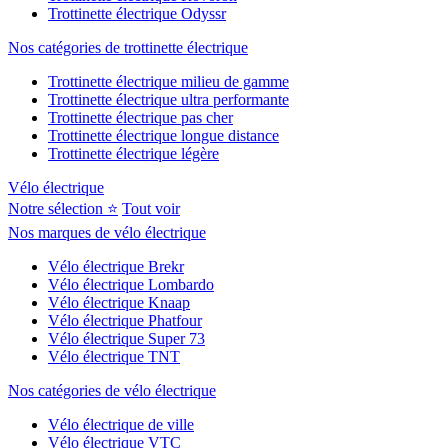
Trottinette électrique Odyssr
Nos catégories de trottinette électrique
Trottinette électrique milieu de gamme
Trottinette électrique ultra performante
Trottinette électrique pas cher
Trottinette électrique longue distance
Trottinette électrique légère
Vélo électrique
Notre sélection ⭐
Tout voir
Nos marques de vélo électrique
Vélo électrique Brekr
Vélo électrique Lombardo
Vélo électrique Knaap
Vélo électrique Phatfour
Vélo électrique Super 73
Vélo électrique TNT
Nos catégories de vélo électrique
Vélo électrique de ville
Vélo électrique VTC