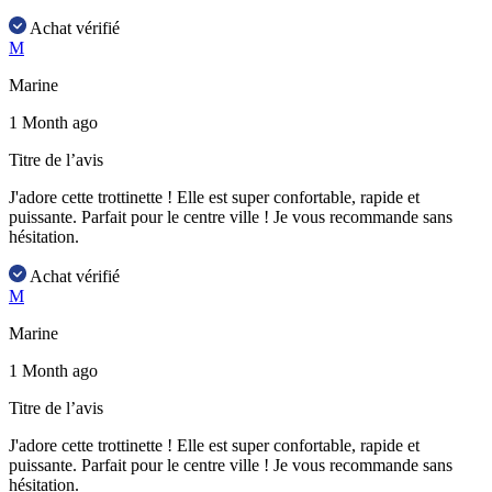
Achat vérifié
M
Marine
1 Month ago
Titre de l’avis
J'adore cette trottinette ! Elle est super confortable, rapide et
puissante. Parfait pour le centre ville ! Je vous recommande sans
hésitation.
Achat vérifié
M
Marine
1 Month ago
Titre de l’avis
J'adore cette trottinette ! Elle est super confortable, rapide et
puissante. Parfait pour le centre ville ! Je vous recommande sans
hésitation.