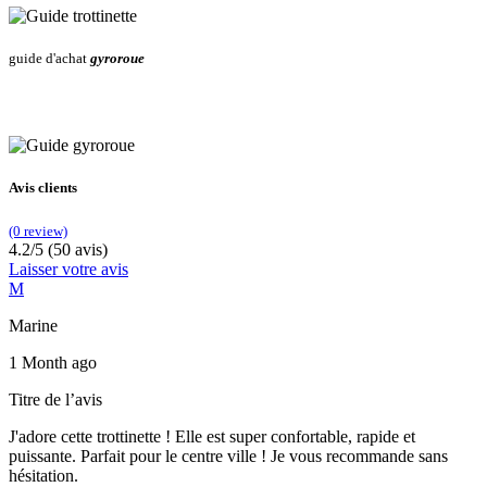
guide d'achat
gyroroue
Avis clients
(0 review)
4.2/5 (50 avis)
Laisser votre avis
M
Marine
1 Month ago
Titre de l’avis
J'adore cette trottinette ! Elle est super confortable, rapide et
puissante. Parfait pour le centre ville ! Je vous recommande sans
hésitation.