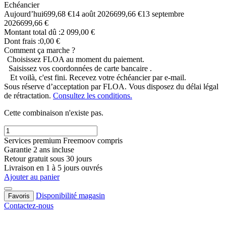
Echéancier
Aujourd’hui
699,68 €
14 août 2026
699,66 €
13 septembre
2026
699,66 €
Montant total dû :
2 099,00 €
Dont frais :0,00 €
Comment ça marche ?
Choisissez FLOA au moment du paiement.
Saisissez vos coordonnées de carte bancaire .
Et voilà, c'est fini. Recevez votre échéancier par e-mail.
Sous réserve d’acceptation par FLOA. Vous disposez du délai légal
de rétractation.
Consultez les conditions.
Cette combinaison n'existe pas.
Services premium Freemoov compris
Garantie 2 ans incluse
Retour gratuit sous 30 jours
Livraison en 1 à 5 jours ouvrés
Ajouter au panier
Disponibilité magasin
Favoris
Contactez-nous