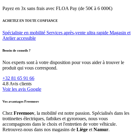
Payez en 3x sans frais
avec FLOA Pay (de 50€ à 6 000€)
ACHETEZ EN TOUTE CONFIANCE
Spécialiste en mobilité
Services après-vente ultra rapide
Magasin et
Atelier accessible
Besoin de conseils ?
Nos experts sont à votre disposition pour vous aider à trouver le
produit qui vous correspond.
+32 81 65 91 66
4.8
Avis clients
Voir les avis Google
Vos avantages Freemoov
Chez
Freemoov
, la mobilité est notre passion. Spécialisés dans les
trottinettes électriques, fatbikes et gyroroues, nous vous
accompagnons dans le choix et l'entretien de votre véhicule.
Retrouvez-nous dans nos magasins de
Liège
et
Namur
.