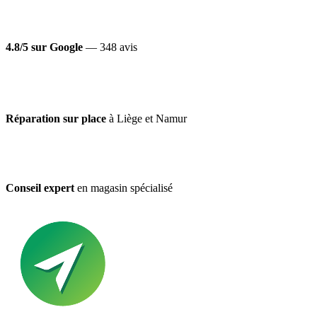
4.8/5 sur Google
— 348 avis
Réparation sur place
à Liège et Namur
Conseil expert
en magasin spécialisé