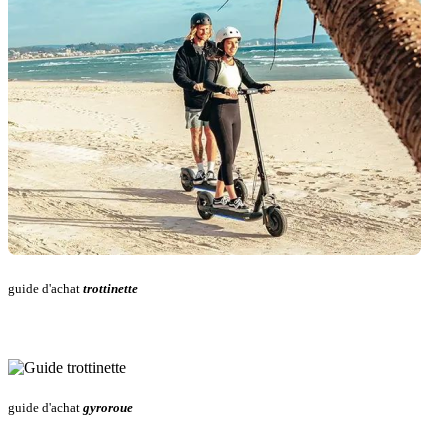
guide d'achat
trottinette
guide d'achat
gyroroue