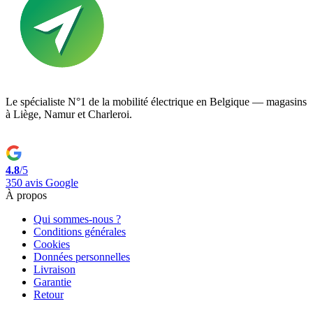
Le spécialiste N°1 de la mobilité électrique en Belgique — magasins
à Liège, Namur et Charleroi.
4.8
/5
350 avis Google
À propos
Qui sommes-nous ?
Conditions générales
Cookies
Données personnelles
Livraison
Garantie
Retour