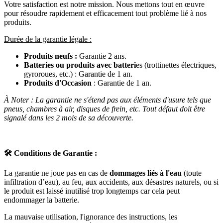
Votre satisfaction est notre mission. Nous mettons tout en œuvre
pour résoudre rapidement et efficacement tout problème lié à nos
produits.
Durée de la garantie légale :
Produits neufs :
Garantie 2 ans.
Batteries ou produits avec batteri
es (trottinettes électriques,
gyroroues, etc.) : Garantie de 1 an.
Produits d'Occasion
: Garantie de 1 an.
À Noter : La garantie ne s'étend pas aux éléments d'usure tels que
pneus, chambres à air, disques de frein, etc. Tout défaut doit être
signalé dans les 2 mois de sa découverte.
🛠️
Conditions de Garantie :
La garantie ne joue pas en cas de
dommages liés à l'eau
(toute
infiltration d’eau), au feu, aux accidents, aux désastres naturels, ou si
le produit est laissé inutilisé trop longtemps car cela peut
endommager la batterie.
La mauvaise utilisation, l'ignorance des instructions, les