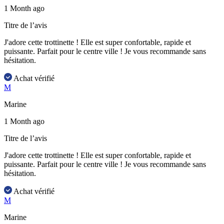
1 Month ago
Titre de l’avis
J'adore cette trottinette ! Elle est super confortable, rapide et
puissante. Parfait pour le centre ville ! Je vous recommande sans
hésitation.
Achat vérifié
M
Marine
1 Month ago
Titre de l’avis
J'adore cette trottinette ! Elle est super confortable, rapide et
puissante. Parfait pour le centre ville ! Je vous recommande sans
hésitation.
Achat vérifié
M
Marine