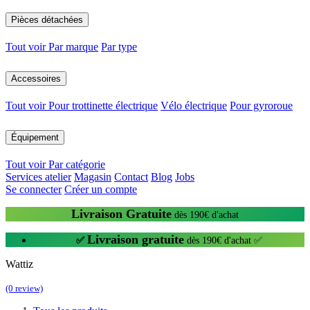
Pièces détachées
Tout voir
Par marque
Par type
Accessoires
Tout voir
Pour trottinette électrique
Vélo électrique
Pour gyroroue
Équipement
Tout voir
Par catégorie
Services atelier
Magasin
Contact
Blog
Jobs
Se connecter
Créer un compte
Livraison Gratuite
dès 190€ d'achat
Livraison gratuite
✅
dès 190€ d'achat ✅
Wattiz
(0 review)