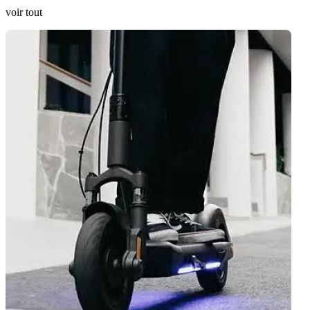
voir tout