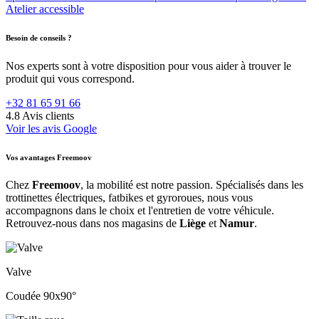
Atelier accessible
Besoin de conseils ?
Nos experts sont à votre disposition pour vous aider à trouver le
produit qui vous correspond.
+32 81 65 91 66
4.8
Avis clients
Voir les avis Google
Vos avantages Freemoov
Chez
Freemoov
, la mobilité est notre passion. Spécialisés dans les
trottinettes électriques, fatbikes et gyroroues, nous vous
accompagnons dans le choix et l'entretien de votre véhicule.
Retrouvez-nous dans nos magasins de
Liège
et
Namur
.
Valve
Coudée 90x90°