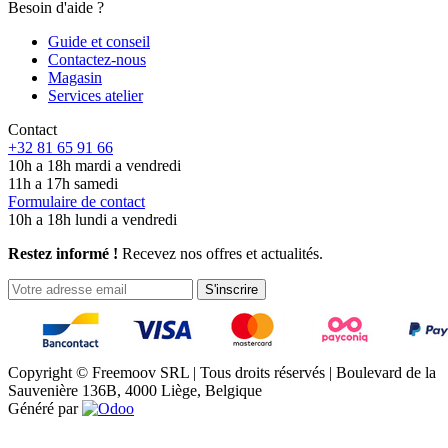
Besoin d'aide ?
Guide et conseil
Contactez-nous
Magasin
Services atelier
Contact
+32 81 65 91 66
10h a 18h mardi a vendredi
11h a 17h samedi
Formulaire de contact
10h a 18h lundi a vendredi
Restez informé !
Recevez nos offres et actualités.
S'inscrire
Copyright © Freemoov SRL | Tous droits réservés | Boulevard de la
Sauvenière 136B, 4000 Liège, Belgique
Généré par