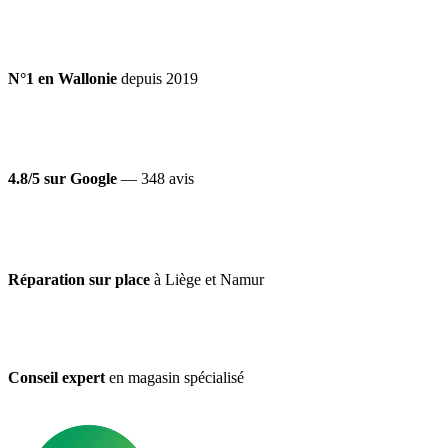
N°1 en Wallonie
depuis 2019
4.8/5 sur Google
— 348 avis
Réparation sur place
à Liège et Namur
Conseil expert
en magasin spécialisé