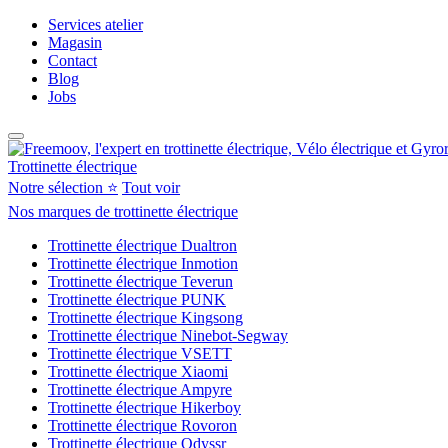
Services atelier
Magasin
Contact
Blog
Jobs
Trottinette électrique
Notre sélection ⭐
Tout voir
Nos marques de trottinette électrique
Trottinette électrique Dualtron
Trottinette électrique Inmotion
Trottinette électrique Teverun
Trottinette électrique PUNK
Trottinette électrique Kingsong
Trottinette électrique Ninebot-Segway
Trottinette électrique VSETT
Trottinette électrique Xiaomi
Trottinette électrique Ampyre
Trottinette électrique Hikerboy
Trottinette électrique Rovoron
Trottinette électrique Odyssr