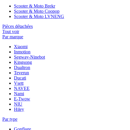
Scooter & Moto Brekr
Scooter & Moto Coopop
Scooter & Moto LVNENG
Pièces détachées
Tout voir
Par marque
Xiaomi
Inmotion
Segway-Ninebot
Kingsong
Dualtron
Teverun
Ducati
Vsett
NAVEE
Nami
E-Twow
NIU
Hiley
Par type
Gonflage