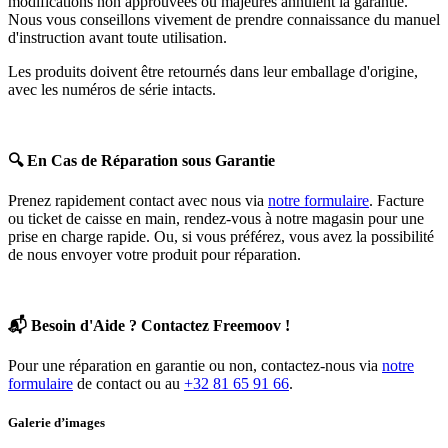
modifications non approuvées ou majeures annulent la garantie.
Nous vous conseillons vivement de prendre connaissance du manuel
d'instruction avant toute utilisation.
Les produits doivent être retournés dans leur emballage d'origine,
avec les numéros de série intacts.
🔍
En Cas de Réparation sous Garantie
Prenez rapidement contact avec nous via
notre formulaire
. Facture
ou ticket de caisse en main, rendez-vous à notre magasin pour une
prise en charge rapide. Ou, si vous préférez, vous avez la possibilité
de nous envoyer votre produit pour réparation.
📬
Besoin d'Aide ? Contactez Freemoov !
Pour une réparation en garantie ou non, contactez-nous via
notre
formulaire
de contact ou au
+32 81 65 91 66
.
Galerie d’images