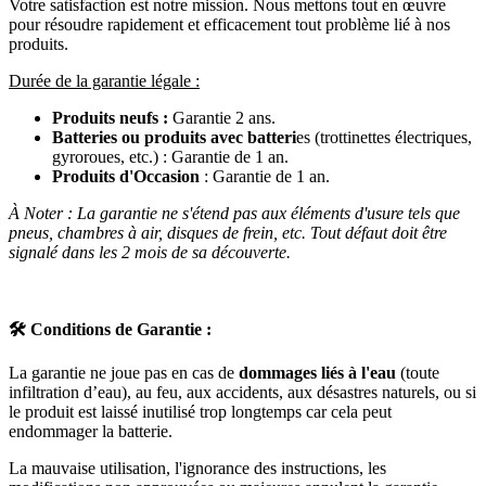
Votre satisfaction est notre mission. Nous mettons tout en œuvre
pour résoudre rapidement et efficacement tout problème lié à nos
produits.
Durée de la garantie légale :
Produits neufs :
Garantie 2 ans.
Batteries ou produits avec batteri
es (trottinettes électriques,
gyroroues, etc.) : Garantie de 1 an.
Produits d'Occasion
: Garantie de 1 an.
À Noter : La garantie ne s'étend pas aux éléments d'usure tels que
pneus, chambres à air, disques de frein, etc. Tout défaut doit être
signalé dans les 2 mois de sa découverte.
🛠️
Conditions de Garantie :
La garantie ne joue pas en cas de
dommages liés à l'eau
(toute
infiltration d’eau), au feu, aux accidents, aux désastres naturels, ou si
le produit est laissé inutilisé trop longtemps car cela peut
endommager la batterie.
La mauvaise utilisation, l'ignorance des instructions, les