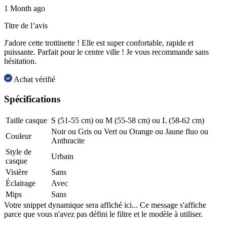
1 Month ago
Titre de l’avis
J'adore cette trottinette ! Elle est super confortable, rapide et
puissante. Parfait pour le centre ville ! Je vous recommande sans
hésitation.
Achat vérifié
Spécifications
Taille casque
S (51-55 cm)
ou
M (55-58 cm)
ou
L (58-62 cm)
Noir
ou
Gris
ou
Vert
ou
Orange
ou
Jaune fluo
ou
Couleur
Anthracite
Style de
Urbain
casque
Visière
Sans
Éclairage
Avec
Mips
Sans
Votre snippet dynamique sera affiché ici... Ce message s'affiche
parce que vous n'avez pas défini le filtre et le modèle à utiliser.