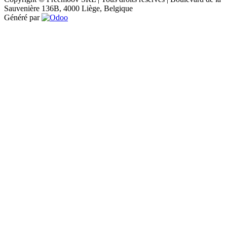
Sauvenière 136B, 4000 Liège, Belgique
Généré par