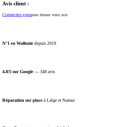
Avis client :
Connectez-vous
pour donner votre avis
N°1 en Wallonie
depuis 2019
4.8/5 sur Google
— 348 avis
Réparation sur place
à Liège et Namur