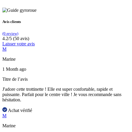
Avis clients
(0 review)
4.2/5 (50 avis)
Laisser votre avis
M
Marine
1 Month ago
Titre de l’avis
J'adore cette trottinette ! Elle est super confortable, rapide et
puissante. Parfait pour le centre ville ! Je vous recommande sans
hésitation.
Achat vérifié
M
Marine