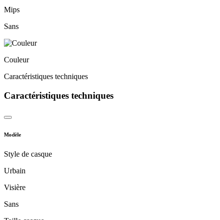
Mips
Sans
Couleur
Caractéristiques techniques
Caractéristiques techniques
Modèle
Style de casque
Urbain
Visière
Sans