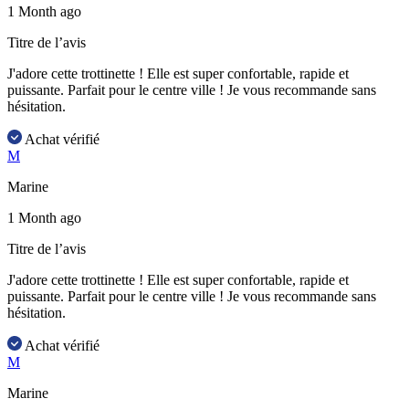
1 Month ago
Titre de l’avis
J'adore cette trottinette ! Elle est super confortable, rapide et
puissante. Parfait pour le centre ville ! Je vous recommande sans
hésitation.
Achat vérifié
M
Marine
1 Month ago
Titre de l’avis
J'adore cette trottinette ! Elle est super confortable, rapide et
puissante. Parfait pour le centre ville ! Je vous recommande sans
hésitation.
Achat vérifié
M
Marine