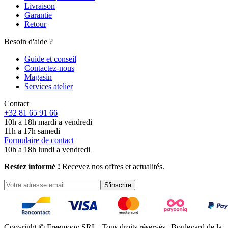
Livraison
Garantie
Retour
Besoin d'aide ?
Guide et conseil
Contactez-nous
Magasin
Services atelier
Contact
+32 81 65 91 66
10h a 18h mardi a vendredi
11h a 17h samedi
Formulaire de contact
10h a 18h lundi a vendredi
Restez informé !
Recevez nos offres et actualités.
S'inscrire
Copyright © Freemoov SRL | Tous droits réservés | Boulevard de la