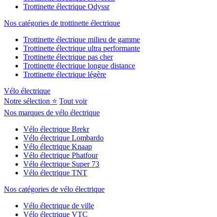
Trottinette électrique Odyssr
Nos catégories de trottinette électrique
Trottinette électrique milieu de gamme
Trottinette électrique ultra performante
Trottinette électrique pas cher
Trottinette électrique longue distance
Trottinette électrique légère
Vélo électrique
Notre sélection ⭐
Tout voir
Nos marques de vélo électrique
Vélo électrique Brekr
Vélo électrique Lombardo
Vélo électrique Knaap
Vélo électrique Phatfour
Vélo électrique Super 73
Vélo électrique TNT
Nos catégories de vélo électrique
Vélo électrique de ville
Vélo électrique VTC