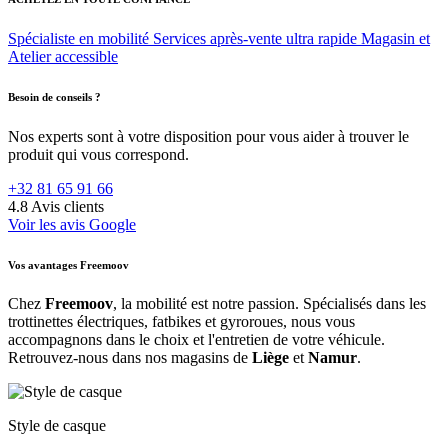
Spécialiste en mobilité
Services après-vente ultra rapide
Magasin et
Atelier accessible
Besoin de conseils ?
Nos experts sont à votre disposition pour vous aider à trouver le
produit qui vous correspond.
+32 81 65 91 66
4.8
Avis clients
Voir les avis Google
Vos avantages Freemoov
Chez
Freemoov
, la mobilité est notre passion. Spécialisés dans les
trottinettes électriques, fatbikes et gyroroues, nous vous
accompagnons dans le choix et l'entretien de votre véhicule.
Retrouvez-nous dans nos magasins de
Liège
et
Namur
.
Style de casque