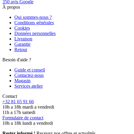
350 avis Google
À propos
Qui sommes-nous ?
Conditions générales
Cookies
Données personnelles
Livraison
Garantie
Retour
Besoin d'aide ?
Guide et conseil
Contactez-nous
Magasin
Services atelier
Contact
+32 81 65 91 66
10h a 18h mardi a vendredi
11h a 17h samedi
Formulaire de contact
10h a 18h lundi a vendredi
Restez informé !
Recevez nos offres et actualités.