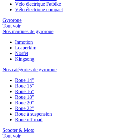
Vélo électrique Fatbike
Vélo électrique compact
Gyroroue
Tout voir
Nos marques de gyroroue
Inmotion
Leaperkim
Nosfet
Kingsong
Nos catégories de gyroroue
Roue 14"
Roue 15"
Roue 16"
Roue 18"
Roue 20"
Roue 22"
Roue à suspension
Roue off road
Scooter & Moto
Tout voir