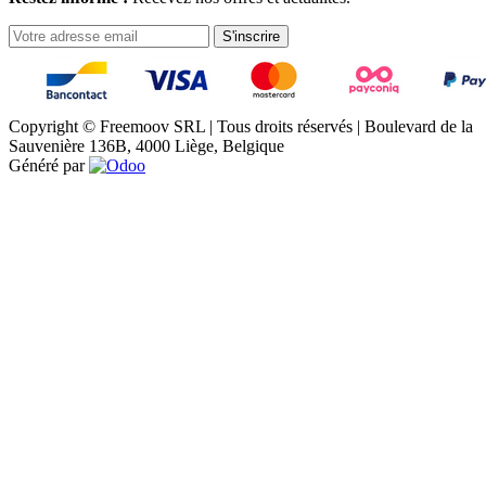
S'inscrire
Copyright © Freemoov SRL | Tous droits réservés | Boulevard de la
Sauvenière 136B, 4000 Liège, Belgique
Généré par