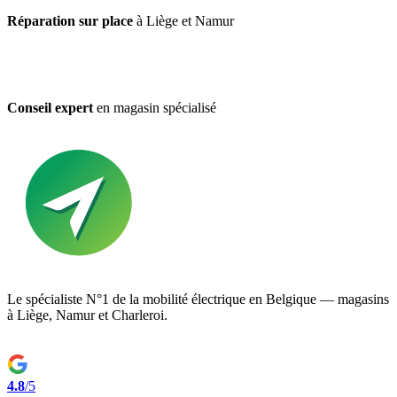
Réparation sur place
à Liège et Namur
Conseil expert
en magasin spécialisé
Le spécialiste N°1 de la mobilité électrique en Belgique — magasins
à Liège, Namur et Charleroi.
4.8
/5