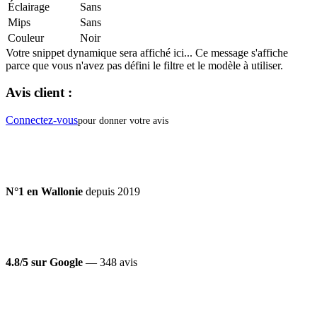
Éclairage
Sans
Mips
Sans
Couleur
Noir
Votre snippet dynamique sera affiché ici... Ce message s'affiche
parce que vous n'avez pas défini le filtre et le modèle à utiliser.
Avis client :
Connectez-vous
pour donner votre avis
N°1 en Wallonie
depuis 2019
4.8/5 sur Google
— 348 avis