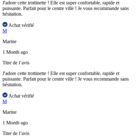
J'adore cette trottinette ! Elle est super confortable, rapide et
puissante. Parfait pour le centre ville ! Je vous recommande sans
hésitation.
Achat vérifié
M
Marine
1 Month ago
Titre de l’avis
J'adore cette trottinette ! Elle est super confortable, rapide et
puissante. Parfait pour le centre ville ! Je vous recommande sans
hésitation.
Achat vérifié
M
Marine
1 Month ago
Titre de l’avis