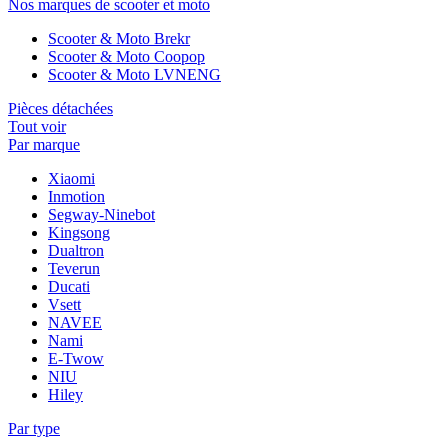
Nos marques de scooter et moto
Scooter & Moto Brekr
Scooter & Moto Coopop
Scooter & Moto LVNENG
Pièces détachées
Tout voir
Par marque
Xiaomi
Inmotion
Segway-Ninebot
Kingsong
Dualtron
Teverun
Ducati
Vsett
NAVEE
Nami
E-Twow
NIU
Hiley
Par type