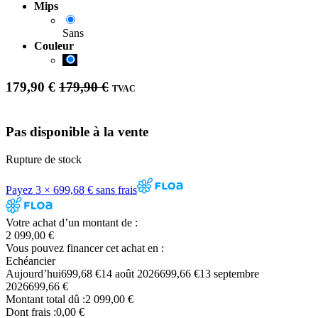
Mips
Sans
Couleur
179,90
€
179,90
€
TVAC
Pas disponible à la vente
Rupture de stock
Payez 3 × 699,68 € sans frais
Votre achat d’un montant de :
2 099,00 €
Vous pouvez financer cet achat en :
Echéancier
Aujourd’hui
699,68 €
14 août 2026
699,66 €
13 septembre
2026
699,66 €
Montant total dû :
2 099,00 €
Dont frais :0,00 €