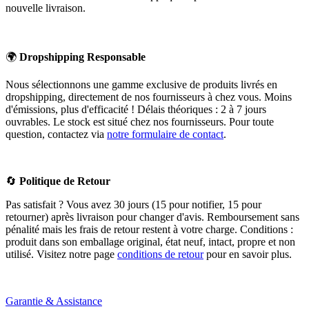
nouvelle livraison.
🌍
Dropshipping Responsable
Nous sélectionnons une gamme exclusive de produits livrés en
dropshipping, directement de nos fournisseurs à chez vous. Moins
d'émissions, plus d'efficacité ! Délais théoriques : 2 à 7 jours
ouvrables. Le stock est situé chez nos fournisseurs. Pour toute
question, contactez via
notre formulaire de contact
.
🔄
Politique de Retour
Pas satisfait ? Vous avez 30 jours (15 pour notifier, 15 pour
retourner) après livraison pour changer d'avis. Remboursement sans
pénalité mais les frais de retour restent à votre charge. Conditions :
produit dans son emballage original, état neuf, intact, propre et non
utilisé. Visitez notre page
conditions de retour
pour en savoir plus.
Garantie & Assistance