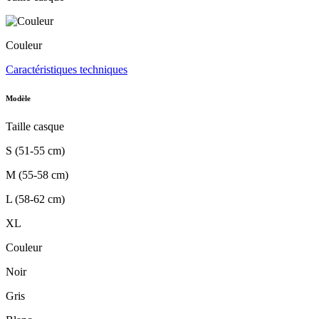
Couleur
Caractéristiques techniques
Modèle
Taille casque
S (51-55 cm)
M (55-58 cm)
L (58-62 cm)
XL
Couleur
Noir
Gris