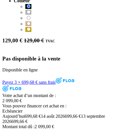
Couleur
129,00
€
129,00
€
TVAC
Pas disponible à la vente
Disponible en ligne
Payez 3 × 699,68 € sans frais
Votre achat d’un montant de :
2 099,00 €
Vous pouvez financer cet achat en :
Echéancier
Aujourd’hui
699,68 €
14 août 2026
699,66 €
13 septembre
2026
699,66 €
Montant total dû :
2 099,00 €