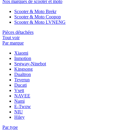
Nos marques de scooter et moto
Scooter & Moto Brekr
Scooter & Moto Coopop
Scooter & Moto LVNENG
Pièces détachées
Tout voir
Par marque
Xiaomi
Inmotion
Segway-Ninebot
Kingsong
Dualtron
Teverun
Ducati
Vsett
NAVEE
Nami
E-Twow
NIU
Hiley
Par type