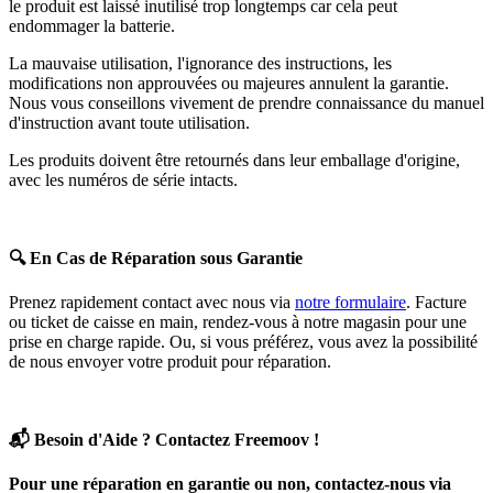
le produit est laissé inutilisé trop longtemps car cela peut
endommager la batterie.
La mauvaise utilisation, l'ignorance des instructions, les
modifications non approuvées ou majeures annulent la garantie.
Nous vous conseillons vivement de prendre connaissance du manuel
d'instruction avant toute utilisation.
Les produits doivent être retournés dans leur emballage d'origine,
avec les numéros de série intacts.
🔍
En Cas de Réparation sous Garantie
Prenez rapidement contact avec nous via
notre formulaire
. Facture
ou ticket de caisse en main, rendez-vous à notre magasin pour une
prise en charge rapide. Ou, si vous préférez, vous avez la possibilité
de nous envoyer votre produit pour réparation.
📬
Besoin d'Aide ? Contactez Freemoov !
Pour une réparation en garantie ou non, contactez-nous via