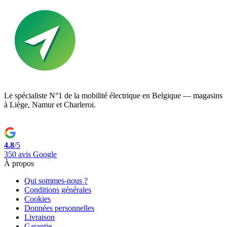
Le spécialiste N°1 de la mobilité électrique en Belgique — magasins
à Liège, Namur et Charleroi.
4.8
/5
350 avis Google
À propos
Qui sommes-nous ?
Conditions générales
Cookies
Données personnelles
Livraison
Garantie