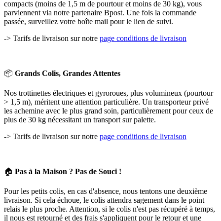
compacts (moins de 1,5 m de pourtour et moins de 30 kg), vous
parviennent via notre partenaire Bpost. Une fois la commande
passée, surveillez votre boîte mail pour le lien de suivi.
-> Tarifs de livraison sur notre
page conditions de livraison
📦
Grands Colis, Grandes Attentes
Nos trottinettes électriques et gyroroues, plus volumineux (pourtour
> 1,5 m), méritent une attention particulière. Un transporteur privé
les achemine avec le plus grand soin, particulièrement pour ceux de
plus de 30 kg nécessitant un transport sur palette.
-> Tarifs de livraison sur notre
page conditions de livraison
🏠
Pas à la Maison ? Pas de Souci !
Pour les petits colis, en cas d'absence, nous tentons une deuxième
livraison. Si cela échoue, le colis attendra sagement dans le point
relais le plus proche. Attention, si le colis n'est pas récupéré à temps,
il nous est retourné et des frais s'appliquent pour le retour et une