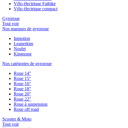
Vélo électrique Fatbike
Vélo électrique compact
Gyroroue
Tout voir
Nos marques de gyroroue
Inmotion
Leaperkim
Nosfet
Kingsong
Nos catégories de gyroroue
Roue 14"
Roue 15"
Roue 16"
Roue 18"
Roue 20"
Roue 22"
Roue à suspension
Roue off road
Scooter & Moto
Tout voir