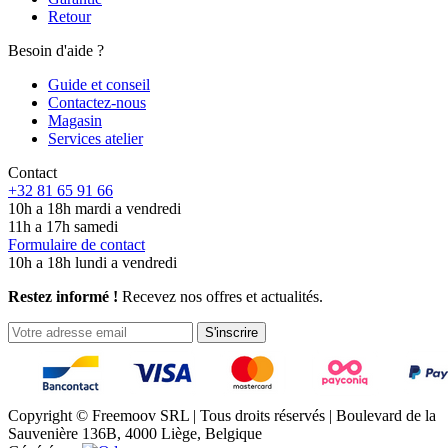
Retour
Besoin d'aide ?
Guide et conseil
Contactez-nous
Magasin
Services atelier
Contact
+32 81 65 91 66
10h a 18h mardi a vendredi
11h a 17h samedi
Formulaire de contact
10h a 18h lundi a vendredi
Restez informé !
Recevez nos offres et actualités.
S'inscrire
Copyright © Freemoov SRL | Tous droits réservés | Boulevard de la
Sauvenière 136B, 4000 Liège, Belgique