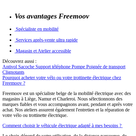
Vos avantages Freemoov
Spécialiste en mobilité
Services après-vente ultra rapide
Magasin et Atelier accessible
Découvrez aussi :
Antivol
Sacoche
Support téléphone
Pompe
Poignée de transport
Clignotants
Pourquoi acheter votre vélo ou votre trottinette électrique chez
Freemoov ?
Freemoov est un spécialiste belge de la mobilité électrique avec des
magasins à Liège, Namur et Charleroi. Nous sélectionnons des
marques fiables et vous accompagnons avant, pendant et après votre
achat. Nos ateliers assurent également l'entretien et la réparation de
votre vélo ou trottinette électrique.
Comment choisir le véhicule électrique adapté à mes besoins ?
Le choix dépend de votre utilisation, de la distance parcourue, de