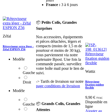
jours
France :
3 à 6 jours
📦
Petits Colis, Grandes
Surprises
Zéfal
Nos accessoires, équipements
et pièces détachées, légers et
compacts (moins de 1,5 m de
Rétrovisseur extra léger -
Zéfal ESPION Z56
pourtour et moins de 30 kg),
vous parviennent via notre
Modèle
partenaire Bpost. Une fois la
commande passée, surveillez
votre boîte mail pour le lien de
Wattiz
Gauche
suivi.
-> Tarifs de livraison sur notre
Droit
Rétroviseur
fixation guidon
page conditions de livraison
flexible
Modèle
9,90
€
TVAC
Disponible en
📦
Grands Colis, Grandes
Gauche
ligne
Attentes
Ajouter au