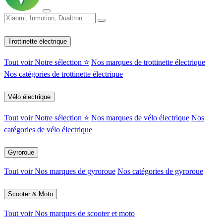
Trottinette électrique
Tout voir
Notre sélection ⭐
Nos marques de trottinette électrique
Nos catégories de trottinette électrique
Vélo électrique
Tout voir
Notre sélection ⭐
Nos marques de vélo électrique
Nos
catégories de vélo électrique
Gyroroue
Tout voir
Nos marques de gyroroue
Nos catégories de gyroroue
Scooter & Moto
Tout voir
Nos marques de scooter et moto