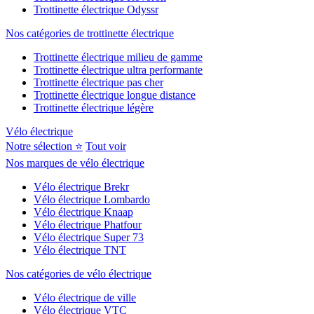
Trottinette électrique Odyssr
Nos catégories de trottinette électrique
Trottinette électrique milieu de gamme
Trottinette électrique ultra performante
Trottinette électrique pas cher
Trottinette électrique longue distance
Trottinette électrique légère
Vélo électrique
Notre sélection ⭐
Tout voir
Nos marques de vélo électrique
Vélo électrique Brekr
Vélo électrique Lombardo
Vélo électrique Knaap
Vélo électrique Phatfour
Vélo électrique Super 73
Vélo électrique TNT
Nos catégories de vélo électrique
Vélo électrique de ville
Vélo électrique VTC