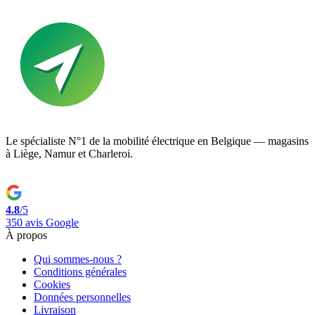
Le spécialiste N°1 de la mobilité électrique en Belgique — magasins
à Liège, Namur et Charleroi.
4.8
/5
350 avis Google
À propos
Qui sommes-nous ?
Conditions générales
Cookies
Données personnelles
Livraison