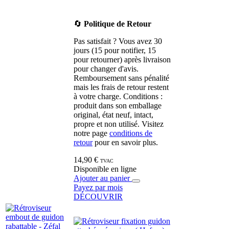
🔄
Politique de Retour
Pas satisfait ? Vous avez 30
jours (15 pour notifier, 15
pour retourner) après livraison
pour changer d'avis.
Remboursement sans pénalité
mais les frais de retour restent
à votre charge. Conditions :
produit dans son emballage
original, état neuf, intact,
propre et non utilisé. Visitez
notre page
conditions de
retour
pour en savoir plus.
14,90
€
TVAC
Disponible en ligne
Ajouter au panier
Payez par mois
DÉCOUVRIR