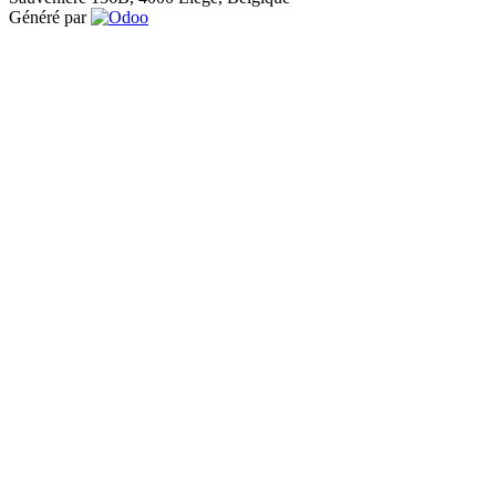
Généré par