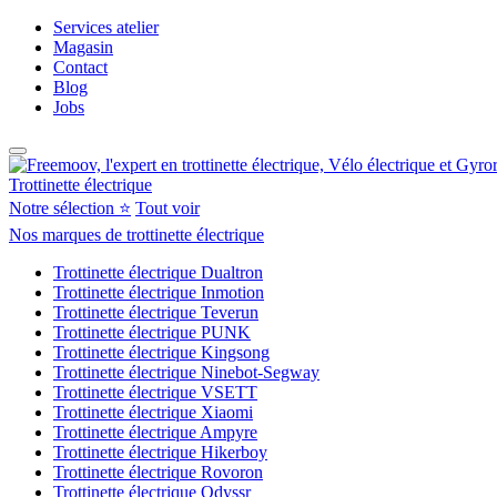
Services atelier
Magasin
Contact
Blog
Jobs
Trottinette électrique
Notre sélection ⭐
Tout voir
Nos marques de trottinette électrique
Trottinette électrique Dualtron
Trottinette électrique Inmotion
Trottinette électrique Teverun
Trottinette électrique PUNK
Trottinette électrique Kingsong
Trottinette électrique Ninebot-Segway
Trottinette électrique VSETT
Trottinette électrique Xiaomi
Trottinette électrique Ampyre
Trottinette électrique Hikerboy
Trottinette électrique Rovoron
Trottinette électrique Odyssr