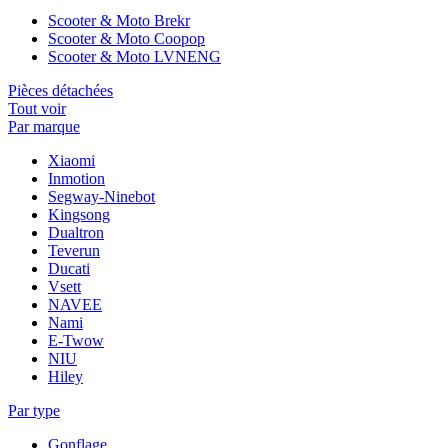
Scooter & Moto Brekr
Scooter & Moto Coopop
Scooter & Moto LVNENG
Pièces détachées
Tout voir
Par marque
Xiaomi
Inmotion
Segway-Ninebot
Kingsong
Dualtron
Teverun
Ducati
Vsett
NAVEE
Nami
E-Twow
NIU
Hiley
Par type
Gonflage