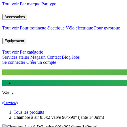
Tout voir
Par marque
Par type
Accessoires
Tout voir
Pour trottinette électrique
Vélo électrique
Pour gyroroue
Équipement
Tout voir
Par catégorie
Services atelier
Magasin
Contact
Blog
Jobs
Se connecter
Créer un compte
Wattiz
(0 review)
Tous les produits
Chambre à air 8.5x2 valve 90°x90° (jante 140mm)