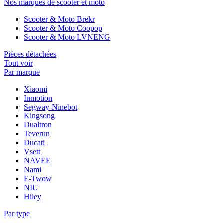
Nos marques de scooter et moto
Scooter & Moto Brekr
Scooter & Moto Coopop
Scooter & Moto LVNENG
Pièces détachées
Tout voir
Par marque
Xiaomi
Inmotion
Segway-Ninebot
Kingsong
Dualtron
Teverun
Ducati
Vsett
NAVEE
Nami
E-Twow
NIU
Hiley
Par type