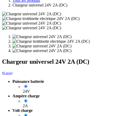
Tous les produits
Chargeur universel 24V 2A (DC)
Chargeur universel 24V 2A (DC)
(0 avis)
Puissance batterie
24V
Ampère charge
2A
Volt charge