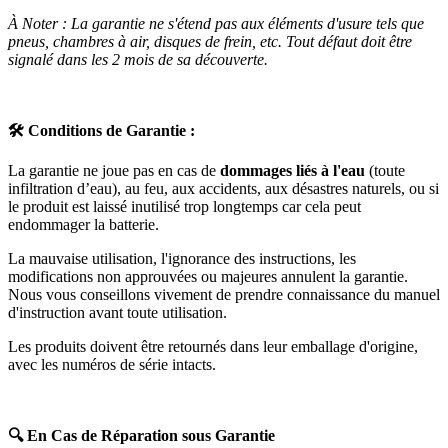
À Noter : La garantie ne s'étend pas aux éléments d'usure tels que
pneus, chambres à air, disques de frein, etc. Tout défaut doit être
signalé dans les 2 mois de sa découverte.
🛠️
Conditions de Garantie :
La garantie ne joue pas en cas de
dommages liés à l'eau
(toute
infiltration d’eau), au feu, aux accidents, aux désastres naturels, ou si
le produit est laissé inutilisé trop longtemps car cela peut
endommager la batterie.
La mauvaise utilisation, l'ignorance des instructions, les
modifications non approuvées ou majeures annulent la garantie.
Nous vous conseillons vivement de prendre connaissance du manuel
d'instruction avant toute utilisation.
Les produits doivent être retournés dans leur emballage d'origine,
avec les numéros de série intacts.
🔍
En Cas de Réparation sous Garantie