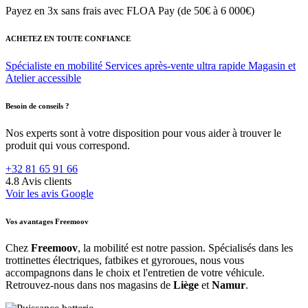
Payez en 3x sans frais
avec FLOA Pay (de 50€ à 6 000€)
ACHETEZ EN TOUTE CONFIANCE
Spécialiste en mobilité
Services après-vente ultra rapide
Magasin et
Atelier accessible
Besoin de conseils ?
Nos experts sont à votre disposition pour vous aider à trouver le
produit qui vous correspond.
+32 81 65 91 66
4.8
Avis clients
Voir les avis Google
Vos avantages Freemoov
Chez
Freemoov
, la mobilité est notre passion. Spécialisés dans les
trottinettes électriques, fatbikes et gyroroues, nous vous
accompagnons dans le choix et l'entretien de votre véhicule.
Retrouvez-nous dans nos magasins de
Liège
et
Namur
.