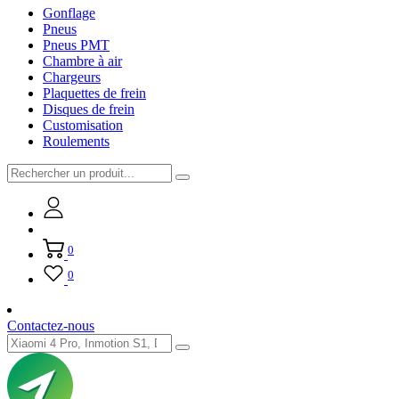
Gonflage
Pneus
Pneus PMT
Chambre à air
Chargeurs
Plaquettes de frein
Disques de frein
Customisation
Roulements
0
0
Contactez-nous