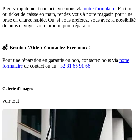
Prenez rapidement contact avec nous via
notre formulaire
. Facture
ou ticket de caisse en main, rendez-vous à notre magasin pour une
prise en charge rapide. Ou, si vous préférez, vous avez la possibilité
de nous envoyer votre produit pour réparation.
📬
Besoin d'Aide ? Contactez Freemoov !
Pour une réparation en garantie ou non, contactez-nous via
notre
formulaire
de contact ou au
+32 81 65 91 66
.
Galerie d’images
voir tout