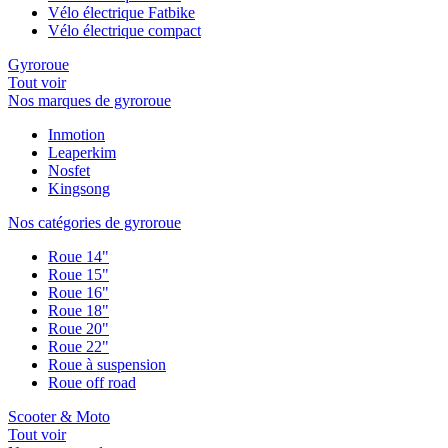
Vélo électrique Fatbike
Vélo électrique compact
Gyroroue
Tout voir
Nos marques de gyroroue
Inmotion
Leaperkim
Nosfet
Kingsong
Nos catégories de gyroroue
Roue 14"
Roue 15"
Roue 16"
Roue 18"
Roue 20"
Roue 22"
Roue à suspension
Roue off road
Scooter & Moto
Tout voir