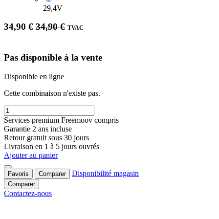
29,4V
34,90
€
34,90
€
TVAC
Pas disponible à la vente
Disponible en ligne
Cette combinaison n'existe pas.
Services premium Freemoov compris
Garantie 2 ans incluse
Retour gratuit sous 30 jours
Livraison en 1 à 5 jours ouvrés
Ajouter au panier
Disponibilité magasin
Favoris
Comparer
Comparer
Contactez-nous