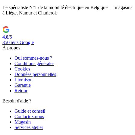
Le spécialiste N°1 de la mobilité électrique en Belgique — magasins
à Liège, Namur et Charleroi.
4.8
/5
350 avis Google
À propos
Qui sommes-nous ?
Conditions générales
Cookies
Données personnelles
Livraison
Garantie
Retour
Besoin d'aide ?
Guide et conseil
Contactez-nous
Magasin
Services atelier