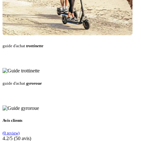
guide d'achat
trottinette
guide d'achat
gyroroue
Avis clients
(0 review)
4.2/5 (50 avis)