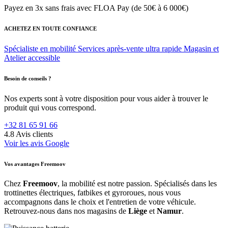
Payez en 3x sans frais
avec FLOA Pay (de 50€ à 6 000€)
ACHETEZ EN TOUTE CONFIANCE
Spécialiste en mobilité
Services après-vente ultra rapide
Magasin et
Atelier accessible
Besoin de conseils ?
Nos experts sont à votre disposition pour vous aider à trouver le
produit qui vous correspond.
+32 81 65 91 66
4.8
Avis clients
Voir les avis Google
Vos avantages Freemoov
Chez
Freemoov
, la mobilité est notre passion. Spécialisés dans les
trottinettes électriques, fatbikes et gyroroues, nous vous
accompagnons dans le choix et l'entretien de votre véhicule.
Retrouvez-nous dans nos magasins de
Liège
et
Namur
.