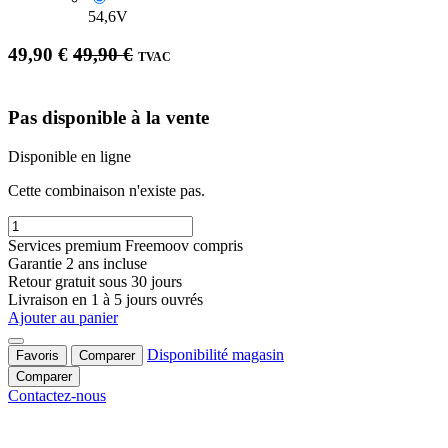
54,6V
49,90
€
49,90
€
TVAC
Pas disponible à la vente
Disponible en ligne
Cette combinaison n'existe pas.
Services premium Freemoov compris
Garantie 2 ans incluse
Retour gratuit sous 30 jours
Livraison en 1 à 5 jours ouvrés
Ajouter au panier
Disponibilité magasin
Favoris
Comparer
Comparer
Contactez-nous