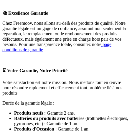
🚀
Excellence Garantie
Chez Freemoov, nous allons au-delà des produits de qualité. Notre
garantie légale est un gage de confiance, assurant non seulement la
réparation, le remplacement ou le remboursement des produits
défectueux, mais également une prise en charge hors pair de vos
besoins. Pour une transparence totale, consultez notre
page
conditions de garantie
.
⌛
Votre Garantie, Notre Priorité
Votre satisfaction est notre mission. Nous mettons tout en œuvre
pour résoudre rapidement et efficacement tout problème lié à nos
produits.
Durée de la garantie légale :
Produits neufs :
Garantie 2 ans.
Batteries ou produits avec batteri
es (trottinettes électriques,
gyroroues, etc.) : Garantie de 1 an.
Produits d'Occasion
: Garantie de 1 an.