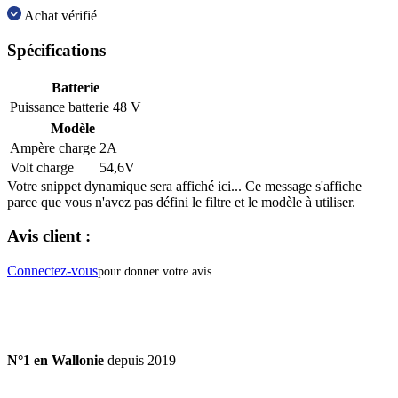
Achat vérifié
Spécifications
Batterie
Puissance batterie
48 V
Modèle
Ampère charge
2A
Volt charge
54,6V
Votre snippet dynamique sera affiché ici... Ce message s'affiche
parce que vous n'avez pas défini le filtre et le modèle à utiliser.
Avis client :
Connectez-vous
pour donner votre avis
N°1 en Wallonie
depuis 2019