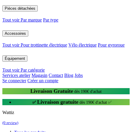
Pièces détachées
Tout voir
Par marque
Par type
Accessoires
Tout voir
Pour trottinette électrique
Vélo électrique
Pour gyroroue
Équipement
Tout voir
Par catégorie
Services atelier
Magasin
Contact
Blog
Jobs
Se connecter
Créer un compte
Livraison Gratuite
dès 190€ d'achat
Livraison gratuite
✅
dès 190€ d'achat ✅
Wattiz
(0 review)