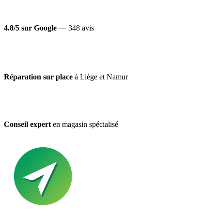
4.8/5 sur Google
— 348 avis
Réparation sur place
à Liège et Namur
Conseil expert
en magasin spécialisé