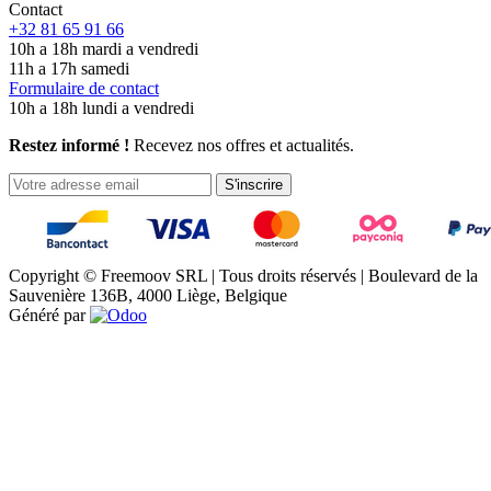
Contact
+32 81 65 91 66
10h a 18h mardi a vendredi
11h a 17h samedi
Formulaire de contact
10h a 18h lundi a vendredi
Restez informé !
Recevez nos offres et actualités.
S'inscrire
Copyright © Freemoov SRL | Tous droits réservés | Boulevard de la
Sauvenière 136B, 4000 Liège, Belgique
Généré par