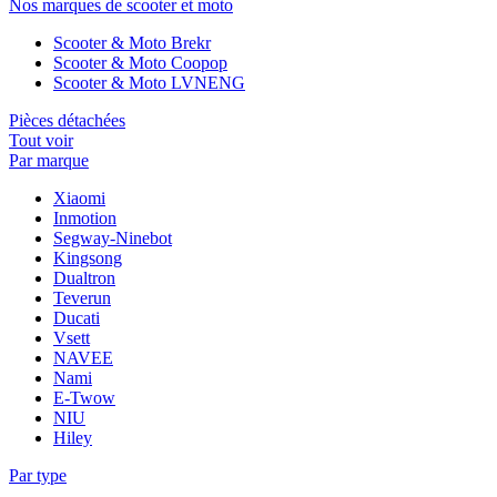
Nos marques de scooter et moto
Scooter & Moto Brekr
Scooter & Moto Coopop
Scooter & Moto LVNENG
Pièces détachées
Tout voir
Par marque
Xiaomi
Inmotion
Segway-Ninebot
Kingsong
Dualtron
Teverun
Ducati
Vsett
NAVEE
Nami
E-Twow
NIU
Hiley
Par type