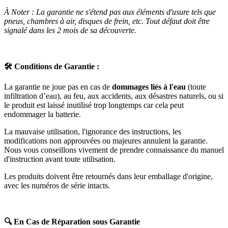
À Noter : La garantie ne s'étend pas aux éléments d'usure tels que
pneus, chambres à air, disques de frein, etc. Tout défaut doit être
signalé dans les 2 mois de sa découverte.
🛠️
Conditions de Garantie :
La garantie ne joue pas en cas de
dommages liés à l'eau
(toute
infiltration d’eau), au feu, aux accidents, aux désastres naturels, ou si
le produit est laissé inutilisé trop longtemps car cela peut
endommager la batterie.
La mauvaise utilisation, l'ignorance des instructions, les
modifications non approuvées ou majeures annulent la garantie.
Nous vous conseillons vivement de prendre connaissance du manuel
d'instruction avant toute utilisation.
Les produits doivent être retournés dans leur emballage d'origine,
avec les numéros de série intacts.
🔍
En Cas de Réparation sous Garantie