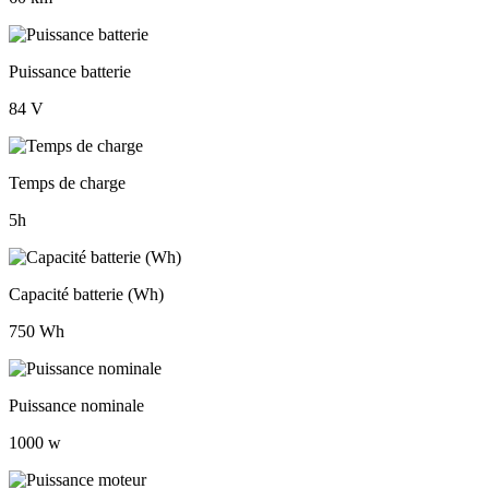
Puissance batterie
84 V
Temps de charge
5h
Capacité batterie (Wh)
750 Wh
Puissance nominale
1000 w