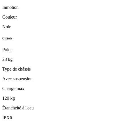
Inmotion
Couleur
Noir
Châssis
Poids
23 kg
Type de châssis
Avec suspension
Charge max
120 kg
Étanchéité à l'eau
IPX6