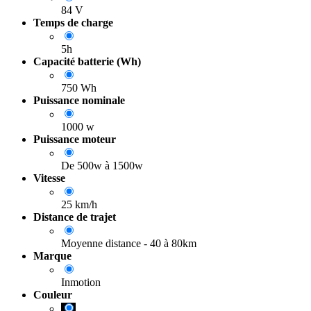
84 V
Temps de charge
5h
Capacité batterie (Wh)
750 Wh
Puissance nominale
1000 w
Puissance moteur
De 500w à 1500w
Vitesse
25 km/h
Distance de trajet
Moyenne distance - 40 à 80km
Marque
Inmotion
Couleur