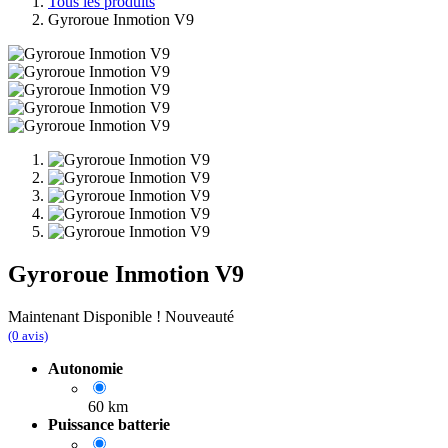
Tous les produits
Gyroroue Inmotion V9
Gyroroue Inmotion V9
Maintenant Disponible !
Nouveauté
(0 avis)
Autonomie
60 km
Puissance batterie