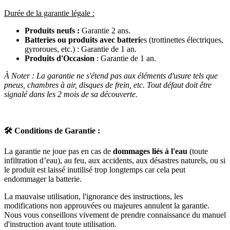
Durée de la garantie légale :
Produits neufs :
Garantie 2 ans.
Batteries ou produits avec batteri
es (trottinettes électriques,
gyroroues, etc.) : Garantie de 1 an.
Produits d'Occasion
: Garantie de 1 an.
À Noter : La garantie ne s'étend pas aux éléments d'usure tels que
pneus, chambres à air, disques de frein, etc. Tout défaut doit être
signalé dans les 2 mois de sa découverte.
🛠️
Conditions de Garantie :
La garantie ne joue pas en cas de
dommages liés à l'eau
(toute
infiltration d’eau), au feu, aux accidents, aux désastres naturels, ou si
le produit est laissé inutilisé trop longtemps car cela peut
endommager la batterie.
La mauvaise utilisation, l'ignorance des instructions, les
modifications non approuvées ou majeures annulent la garantie.
Nous vous conseillons vivement de prendre connaissance du manuel
d'instruction avant toute utilisation.