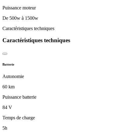
Puissance moteur
De 500w à 1500w
Caractéristiques techniques
Caractéristiques techniques
Batterie
Autonomie
60 km
Puissance batterie
84 V
Temps de charge
5h