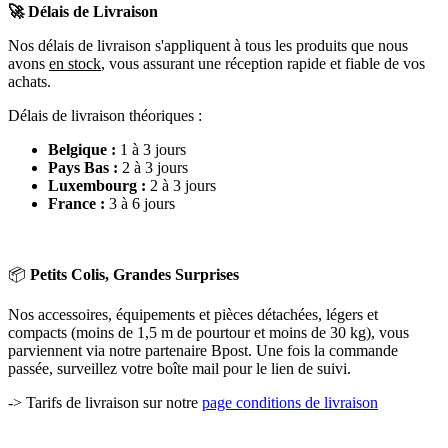
🚀 Délais de Livraison
Nos délais de livraison s'appliquent à tous les produits que nous
avons
en stock
, vous assurant une réception rapide et fiable de vos
achats.
Délais de livraison théoriques :
Belgique :
1 à 3 jours
Pays Bas :
2 à 3 jours
Luxembourg :
2 à 3 jours
France :
3 à 6 jours
📦
Petits Colis, Grandes Surprises
Nos accessoires, équipements et pièces détachées, légers et
compacts (moins de 1,5 m de pourtour et moins de 30 kg), vous
parviennent via notre partenaire Bpost. Une fois la commande
passée, surveillez votre boîte mail pour le lien de suivi.
-> Tarifs de livraison sur notre
page conditions de livraison