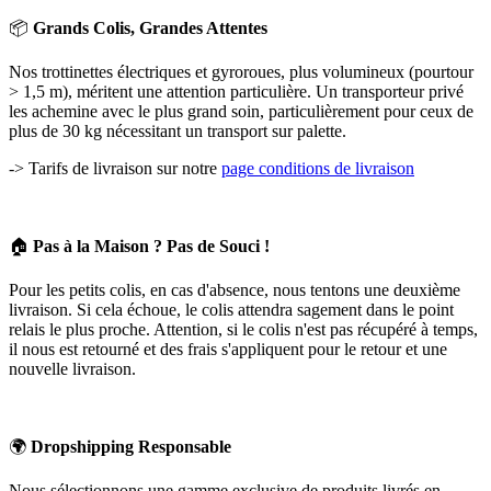
📦
Grands Colis, Grandes Attentes
Nos trottinettes électriques et gyroroues, plus volumineux (pourtour
> 1,5 m), méritent une attention particulière. Un transporteur privé
les achemine avec le plus grand soin, particulièrement pour ceux de
plus de 30 kg nécessitant un transport sur palette.
-> Tarifs de livraison sur notre
page conditions de livraison
🏠
Pas à la Maison ? Pas de Souci !
Pour les petits colis, en cas d'absence, nous tentons une deuxième
livraison. Si cela échoue, le colis attendra sagement dans le point
relais le plus proche. Attention, si le colis n'est pas récupéré à temps,
il nous est retourné et des frais s'appliquent pour le retour et une
nouvelle livraison.
🌍
Dropshipping Responsable
Nous sélectionnons une gamme exclusive de produits livrés en