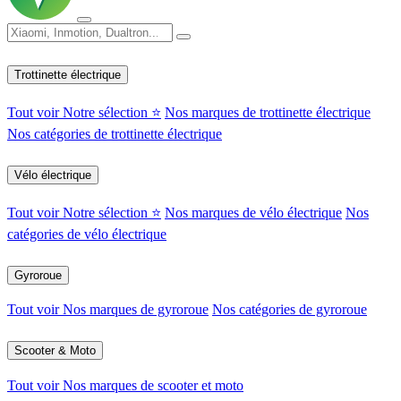
Trottinette électrique
Tout voir
Notre sélection ⭐
Nos marques de trottinette électrique
Nos catégories de trottinette électrique
Vélo électrique
Tout voir
Notre sélection ⭐
Nos marques de vélo électrique
Nos
catégories de vélo électrique
Gyroroue
Tout voir
Nos marques de gyroroue
Nos catégories de gyroroue
Scooter & Moto
Tout voir
Nos marques de scooter et moto