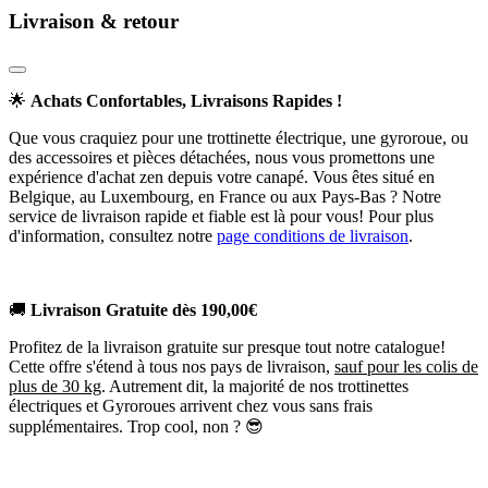
Livraison & retour
🌟
Achats Confortables, Livraisons Rapides !
Que vous craquiez pour une trottinette électrique, une gyroroue, ou
des accessoires et pièces détachées, nous vous promettons une
expérience d'achat zen depuis votre canapé. Vous êtes situé en
Belgique, au Luxembourg, en France ou aux Pays-Bas ? Notre
service de livraison rapide et fiable est là pour vous! Pour plus
d'information, consultez notre
page conditions de livraison
.
🚚
Livraison Gratuite dès 190,00€
Profitez de la livraison gratuite sur presque tout notre catalogue!
Cette offre s'étend à tous nos pays de livraison,
sauf pour les colis de
plus de 30 kg
. Autrement dit, la majorité de nos trottinettes
électriques et Gyroroues arrivent chez vous sans frais
supplémentaires. Trop cool, non ? 😎