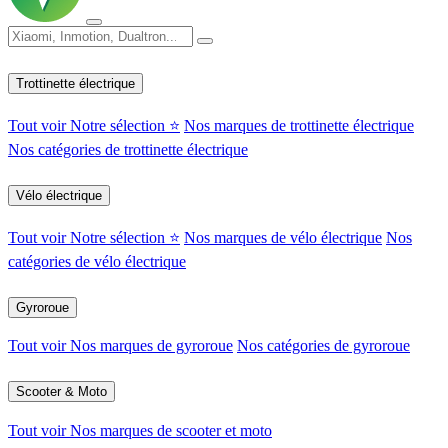
Trottinette électrique
Tout voir
Notre sélection ⭐
Nos marques de trottinette électrique
Nos catégories de trottinette électrique
Vélo électrique
Tout voir
Notre sélection ⭐
Nos marques de vélo électrique
Nos
catégories de vélo électrique
Gyroroue
Tout voir
Nos marques de gyroroue
Nos catégories de gyroroue
Scooter & Moto
Tout voir
Nos marques de scooter et moto