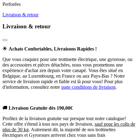
Perforées
Livraison & retour
Livraison & retour
🌟
Achats Confortables, Livraisons Rapides !
Que vous craquiez pour une trottinette électrique, une gyroroue, ou
des accessoires et pièces détachées, nous vous promettons une
expérience d'achat zen depuis votre canapé. Vous êtes situé en
Belgique, au Luxembourg, en France ou aux Pays-Bas ? Notre
service de livraison rapide et fiable est là pour vous! Pour plus
d'information, consultez notre
page conditions de livraison
.
🚚
Livraison Gratuite dès 190,00€
Profitez de la livraison gratuite sur presque tout notre catalogue!
Cette offre s'étend à tous nos pays de livraison,
sauf pour les colis de
plus de 30 kg
. Autrement dit, la majorité de nos trottinettes
électriques et Gyroroues arrivent chez vous sans frais