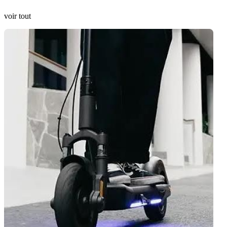
voir tout