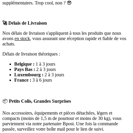
supplémentaires. Trop cool, non ? 😎
🚀 Délais de Livraison
Nos délais de livraison s'appliquent à tous les produits que nous
avons
en stock
, vous assurant une réception rapide et fiable de vos
achats.
Délais de livraison théoriques :
Belgique :
1 à 3 jours
Pays Bas :
2 à 3 jours
Luxembourg :
2 à 3 jours
France :
3 à 6 jours
📦
Petits Colis, Grandes Surprises
Nos accessoires, équipements et pièces détachées, légers et
compacts (moins de 1,5 m de pourtour et moins de 30 kg), vous
parviennent via notre partenaire Bpost. Une fois la commande
passée, surveillez votre boîte mail pour le lien de suivi.