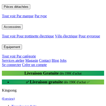
Pièces détachées
Tout voir
Par marque
Par type
Accessoires
Tout voir
Pour trottinette électrique
Vélo électrique
Pour gyroroue
Équipement
Tout voir
Par catégorie
Services atelier
Magasin
Contact
Blog
Jobs
Se connecter
Créer un compte
Livraison Gratuite
dès 190€ d'achat
Livraison gratuite
✅
dès 190€ d'achat ✅
Kingsong
(0 review)