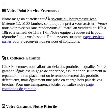
🏪
Votre Point Service Freemoov :
Notre magasin et atelier situé à
Avenue du Bourgmestre Jean
Materne 12, 5100 Jambes
, sont toujours prêt à vous assister ! Venez
nous voir avec ou sans rendez-vous du mardi au vendredi de 10h à
18h et le samedi de 11h à 17h. Notre équipe dévouée est là pour
répondre à tous vos besoins. Rendez-vous sur notre
page services
atelier
pour y découvrir nos services et conditions.
🚀
Excellence Garantie
Chez Freemoov, nous allons au-delà des produits de qualité. Notre
garantie légale est un gage de confiance, assurant non seulement la
réparation, le remplacement ou le remboursement des produits
défectueux, mais également une prise en charge hors pair de vos
besoins. Pour une transparence totale, consultez notre
page
conditions de garantie
.
⌛
Votre Garantie, Notre Priorité