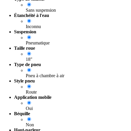
Sans suspension
Étanchéité à l'eau
Inconnu
Suspension
Pneumatique
Taille roue
18"
Type de pneu
Pneu à chambre à air
Style pneu
Route
Application mobile
Oui
Béquille
Non
Haut-parleur