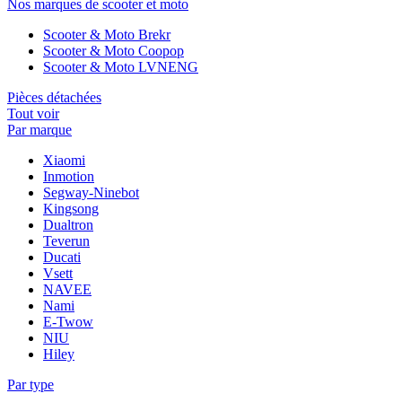
Nos marques de scooter et moto
Scooter & Moto Brekr
Scooter & Moto Coopop
Scooter & Moto LVNENG
Pièces détachées
Tout voir
Par marque
Xiaomi
Inmotion
Segway-Ninebot
Kingsong
Dualtron
Teverun
Ducati
Vsett
NAVEE
Nami
E-Twow
NIU
Hiley
Par type