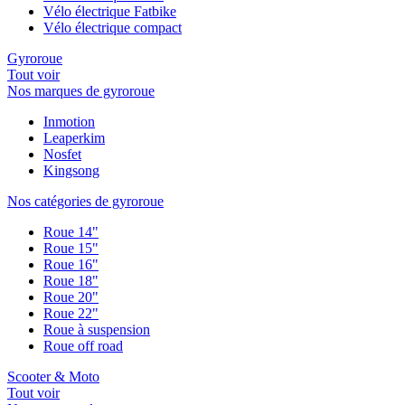
Vélo électrique Fatbike
Vélo électrique compact
Gyroroue
Tout voir
Nos marques de gyroroue
Inmotion
Leaperkim
Nosfet
Kingsong
Nos catégories de gyroroue
Roue 14"
Roue 15"
Roue 16"
Roue 18"
Roue 20"
Roue 22"
Roue à suspension
Roue off road
Scooter & Moto
Tout voir