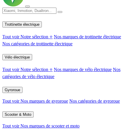
Trottinette électrique
Tout voir
Notre sélection ⭐
Nos marques de trottinette électrique
Nos catégories de trottinette électrique
Vélo électrique
Tout voir
Notre sélection ⭐
Nos marques de vélo électrique
Nos
catégories de vélo électrique
Gyroroue
Tout voir
Nos marques de gyroroue
Nos catégories de gyroroue
Scooter & Moto
Tout voir
Nos marques de scooter et moto