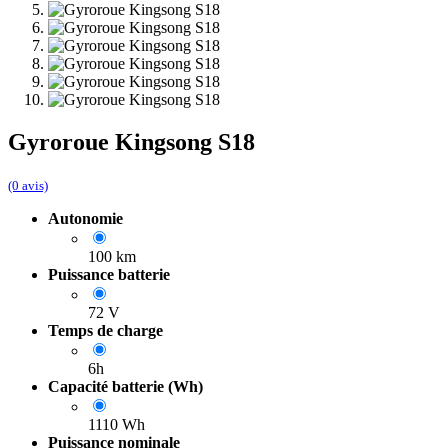
Gyroroue Kingsong S18
(0 avis)
Autonomie
100 km
Puissance batterie
72 V
Temps de charge
6h
Capacité batterie (Wh)
1110 Wh
Puissance nominale