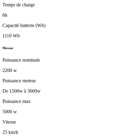
Temps de charge
6h
Capacité batterie (Wh)
1110 Wh
Moteur
Puissance nominale
2200 w
Puissance moteur
De 1500w à 3000w
Puissance max
5000 w
Vitesse
25 km/h