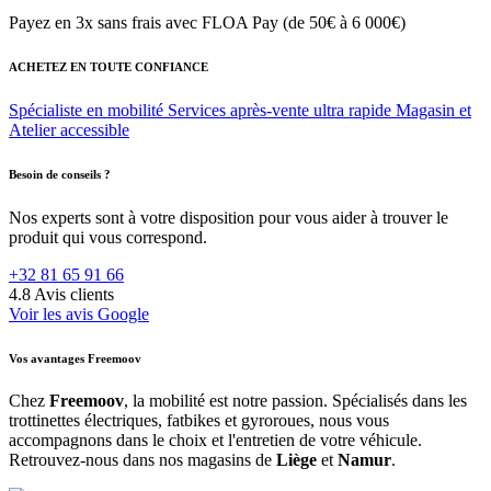
Payez en 3x sans frais
avec FLOA Pay (de 50€ à 6 000€)
ACHETEZ EN TOUTE CONFIANCE
Spécialiste en mobilité
Services après-vente ultra rapide
Magasin et
Atelier accessible
Besoin de conseils ?
Nos experts sont à votre disposition pour vous aider à trouver le
produit qui vous correspond.
+32 81 65 91 66
4.8
Avis clients
Voir les avis Google
Vos avantages Freemoov
Chez
Freemoov
, la mobilité est notre passion. Spécialisés dans les
trottinettes électriques, fatbikes et gyroroues, nous vous
accompagnons dans le choix et l'entretien de votre véhicule.
Retrouvez-nous dans nos magasins de
Liège
et
Namur
.