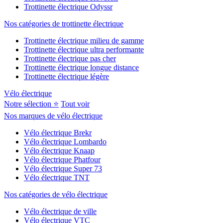
Trottinette électrique Odyssr
Nos catégories de trottinette électrique
Trottinette électrique milieu de gamme
Trottinette électrique ultra performante
Trottinette électrique pas cher
Trottinette électrique longue distance
Trottinette électrique légère
Vélo électrique
Notre sélection ⭐
Tout voir
Nos marques de vélo électrique
Vélo électrique Brekr
Vélo électrique Lombardo
Vélo électrique Knaap
Vélo électrique Phatfour
Vélo électrique Super 73
Vélo électrique TNT
Nos catégories de vélo électrique
Vélo électrique de ville
Vélo électrique VTC