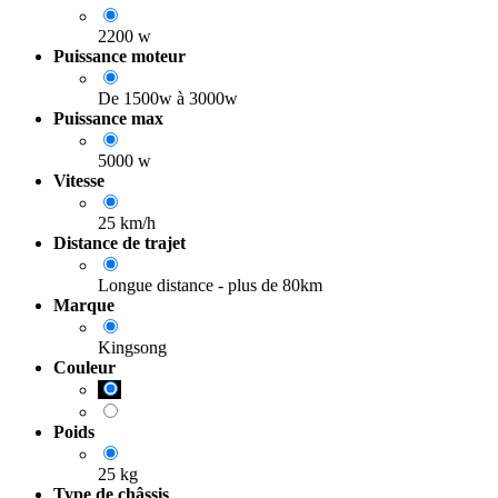
2200 w
Puissance moteur
De 1500w à 3000w
Puissance max
5000 w
Vitesse
25 km/h
Distance de trajet
Longue distance - plus de 80km
Marque
Kingsong
Couleur
Poids
25 kg
Type de châssis