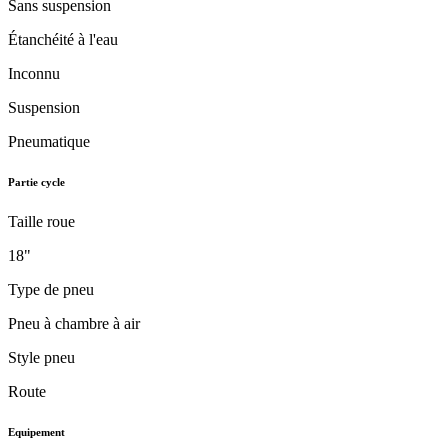
Sans suspension
Étanchéité à l'eau
Inconnu
Suspension
Pneumatique
Partie cycle
Taille roue
18"
Type de pneu
Pneu à chambre à air
Style pneu
Route
Equipement