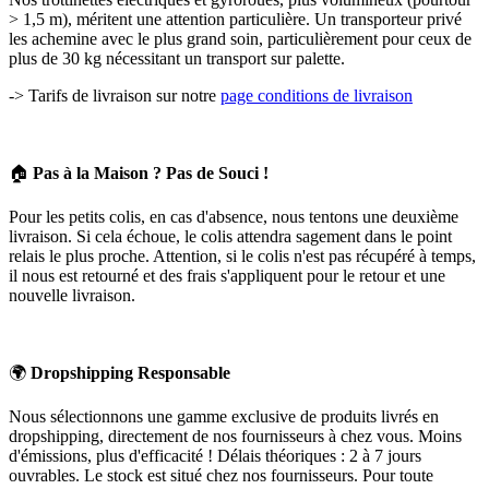
> 1,5 m), méritent une attention particulière. Un transporteur privé
les achemine avec le plus grand soin, particulièrement pour ceux de
plus de 30 kg nécessitant un transport sur palette.
-> Tarifs de livraison sur notre
page conditions de livraison
🏠
Pas à la Maison ? Pas de Souci !
Pour les petits colis, en cas d'absence, nous tentons une deuxième
livraison. Si cela échoue, le colis attendra sagement dans le point
relais le plus proche. Attention, si le colis n'est pas récupéré à temps,
il nous est retourné et des frais s'appliquent pour le retour et une
nouvelle livraison.
🌍
Dropshipping Responsable
Nous sélectionnons une gamme exclusive de produits livrés en
dropshipping, directement de nos fournisseurs à chez vous. Moins
d'émissions, plus d'efficacité ! Délais théoriques : 2 à 7 jours
ouvrables. Le stock est situé chez nos fournisseurs. Pour toute