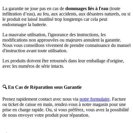
La garantie ne joue pas en cas de
dommages liés à l'eau
(toute
infiltration d’eau), au feu, aux accidents, aux désastres naturels, ou si
le produit est laissé inutilisé trop longtemps car cela peut
endommager la batterie.
La mauvaise utilisation, l'ignorance des instructions, les
modifications non approuvées ou majeures annulent la garantie.
Nous vous conseillons vivement de prendre connaissance du manuel
d'instruction avant toute utilisation.
Les produits doivent être retournés dans leur emballage d'origine,
avec les numéros de série intacts.
🔍
En Cas de Réparation sous Garantie
Prenez rapidement contact avec nous via
notre formulaire
. Facture
ou ticket de caisse en main, rendez-vous à notre magasin pour une
prise en charge rapide. Ou, si vous préférez, vous avez la possibilité
de nous envoyer votre produit pour réparation.