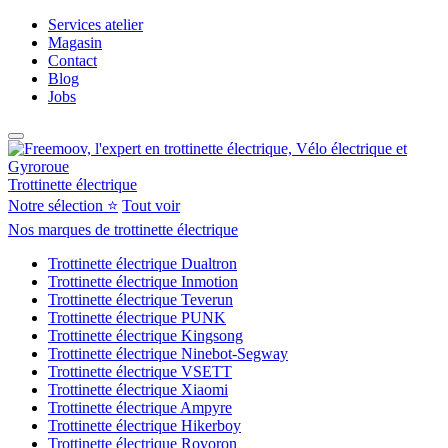
Services atelier
Magasin
Contact
Blog
Jobs
Trottinette électrique
Notre sélection ⭐
Tout voir
Nos marques de trottinette électrique
Trottinette électrique Dualtron
Trottinette électrique Inmotion
Trottinette électrique Teverun
Trottinette électrique PUNK
Trottinette électrique Kingsong
Trottinette électrique Ninebot-Segway
Trottinette électrique VSETT
Trottinette électrique Xiaomi
Trottinette électrique Ampyre
Trottinette électrique Hikerboy
Trottinette électrique Rovoron