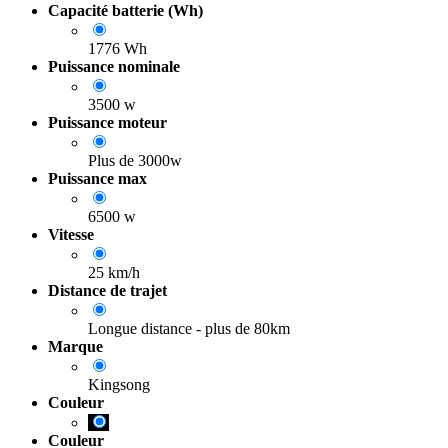
Capacité batterie (Wh)
1776 Wh
Puissance nominale
3500 w
Puissance moteur
Plus de 3000w
Puissance max
6500 w
Vitesse
25 km/h
Distance de trajet
Longue distance - plus de 80km
Marque
Kingsong
Couleur
Couleur