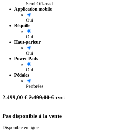
Semi Off-road
Application mobile
Oui
Béquille
Oui
Haut-parleur
Oui
Power Pads
Oui
Pédales
Perforées
2.499,00
€
2.499,00
€
TVAC
Pas disponible à la vente
Disponible en ligne