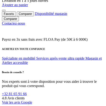
Livraison en 1 à 5 jours ouvrés
Ajouter au panier
Disponibilité magasin
Favoris
Comparer
Comparer
Contactez-nous
Payez en 3x sans frais
avec FLOA Pay (de 50€ à 6 000€)
ACHETEZ EN TOUTE CONFIANCE
Spécialiste en mobilité
Services après-vente ultra rapide
Magasin et
Atelier accessible
Besoin de conseils ?
Nos experts sont à votre disposition pour vous aider à trouver le
produit qui vous correspond.
+32 81 65 91 66
4.8
Avis clients
Voir les avis Google