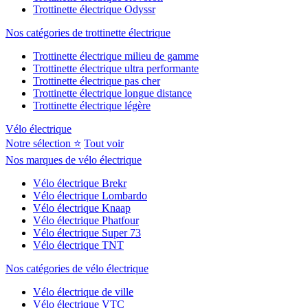
Trottinette électrique Odyssr
Nos catégories de trottinette électrique
Trottinette électrique milieu de gamme
Trottinette électrique ultra performante
Trottinette électrique pas cher
Trottinette électrique longue distance
Trottinette électrique légère
Vélo électrique
Notre sélection ⭐
Tout voir
Nos marques de vélo électrique
Vélo électrique Brekr
Vélo électrique Lombardo
Vélo électrique Knaap
Vélo électrique Phatfour
Vélo électrique Super 73
Vélo électrique TNT
Nos catégories de vélo électrique
Vélo électrique de ville
Vélo électrique VTC