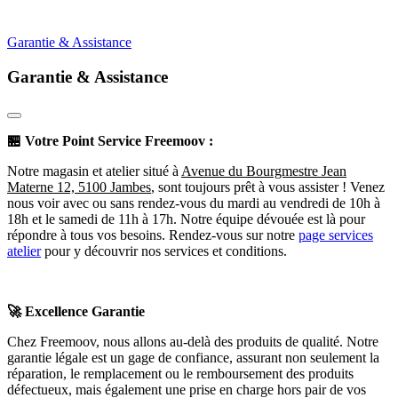
Garantie & Assistance
Garantie & Assistance
🏪
Votre Point Service Freemoov :
Notre magasin et atelier situé à
Avenue du Bourgmestre Jean
Materne 12, 5100 Jambes
, sont toujours prêt à vous assister ! Venez
nous voir avec ou sans rendez-vous du mardi au vendredi de 10h à
18h et le samedi de 11h à 17h. Notre équipe dévouée est là pour
répondre à tous vos besoins. Rendez-vous sur notre
page services
atelier
pour y découvrir nos services et conditions.
🚀
Excellence Garantie
Chez Freemoov, nous allons au-delà des produits de qualité. Notre
garantie légale est un gage de confiance, assurant non seulement la
réparation, le remplacement ou le remboursement des produits
défectueux, mais également une prise en charge hors pair de vos