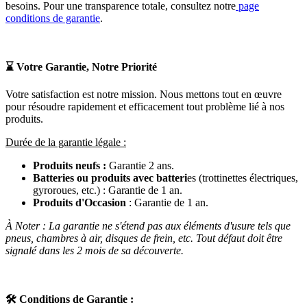
besoins. Pour une transparence totale, consultez notre
page
conditions de garantie
.
⌛
Votre Garantie, Notre Priorité
Votre satisfaction est notre mission. Nous mettons tout en œuvre
pour résoudre rapidement et efficacement tout problème lié à nos
produits.
Durée de la garantie légale :
Produits neufs :
Garantie 2 ans.
Batteries ou produits avec batteri
es (trottinettes électriques,
gyroroues, etc.) : Garantie de 1 an.
Produits d'Occasion
: Garantie de 1 an.
À Noter : La garantie ne s'étend pas aux éléments d'usure tels que
pneus, chambres à air, disques de frein, etc. Tout défaut doit être
signalé dans les 2 mois de sa découverte.
🛠️
Conditions de Garantie :