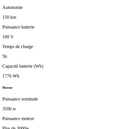
Autonomie
150 km
Puissance batterie
100 V
Temps de charge
5h
Capacité batterie (Wh)
1776 Wh
Moteur
Puissance nominale
3500 w
Puissance moteur
Plus de 3000w