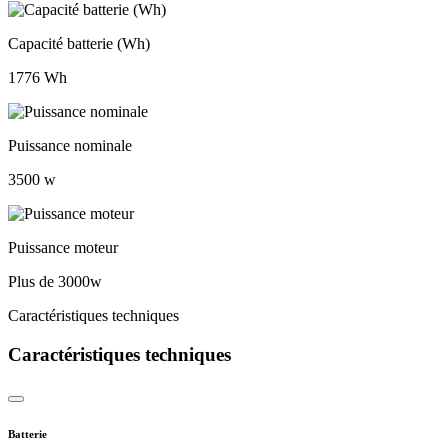
Capacité batterie (Wh)
1776 Wh
Puissance nominale
3500 w
Puissance moteur
Plus de 3000w
Caractéristiques techniques
Caractéristiques techniques
Batterie