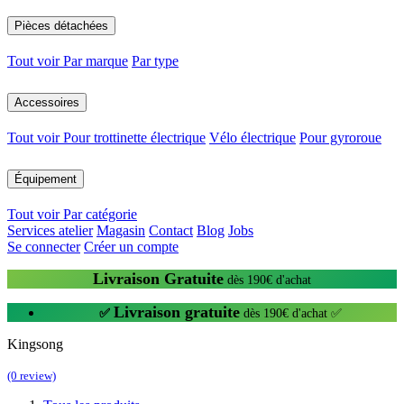
Pièces détachées
Tout voir
Par marque
Par type
Accessoires
Tout voir
Pour trottinette électrique
Vélo électrique
Pour gyroroue
Équipement
Tout voir
Par catégorie
Services atelier
Magasin
Contact
Blog
Jobs
Se connecter
Créer un compte
Livraison Gratuite
dès 190€ d'achat
Livraison gratuite
✅
dès 190€ d'achat ✅
Kingsong
(0 review)