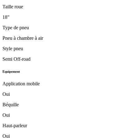
Taille roue
18"
Type de pneu
Pneu à chambre à air
Style pneu
Semi Off-road
Equipement
Application mobile
Oui
Béquille
Oui
Haut-parleur
Oui