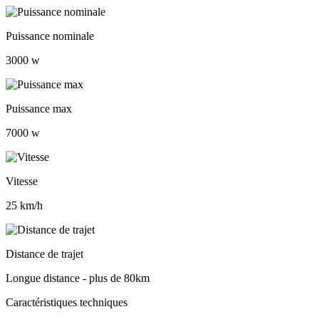
Puissance nominale
3000 w
Puissance max
7000 w
Vitesse
25 km/h
Distance de trajet
Longue distance - plus de 80km
Caractéristiques techniques