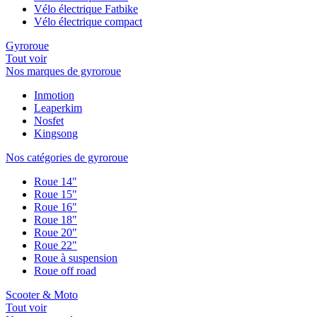
Vélo électrique Fatbike
Vélo électrique compact
Gyroroue
Tout voir
Nos marques de gyroroue
Inmotion
Leaperkim
Nosfet
Kingsong
Nos catégories de gyroroue
Roue 14"
Roue 15"
Roue 16"
Roue 18"
Roue 20"
Roue 22"
Roue à suspension
Roue off road
Scooter & Moto
Tout voir