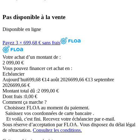
Pas disponible à la vente
Disponible en ligne
Payez 3 × 699,68 € sans frais
Votre achat d’un montant de :
2 099,00 €
Vous pouvez financer cet achat en :
Echéancier
Aujourd’hui
699,68 €
14 août 2026
699,66 €
13 septembre
2026
699,66 €
Montant total dû :
2 099,00 €
Dont frais :0,00 €
Comment ça marche ?
Choisissez FLOA au moment du paiement.
Saisissez vos coordonnées de carte bancaire .
Et voilà, c'est fini. Recevez votre échéancier par e-mail.
Sous réserve d’acceptation par FLOA. Vous disposez du délai légal
de rétractation.
Consultez les conditions.