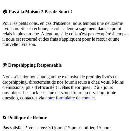
🏠
Pas à la Maison ? Pas de Souci !
Pour les petits colis, en cas d'absence, nous tentons une deuxième
livraison. Si cela échoue, le colis attendra sagement dans le point
relais le plus proche. Attention, si le colis n'est pas récupéré à temps,
il nous est retourné et des frais s'appliquent pour le retour et une
nouvelle livraison.
🌍
Dropshipping Responsable
Nous sélectionnons une gamme exclusive de produits livrés en
dropshipping, directement de nos fournisseurs à chez vous. Moins
d'émissions, plus d'efficacité ! Délais théoriques : 2 à 7 jours
ouvrables. Le stock est situé chez nos fournisseurs. Pour toute
question, contactez via
notre formulaire de contact
.
🔄
Politique de Retour
Pas satisfait ? Vous avez 30 jours (15 pour notifier, 15 pour