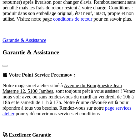
retourner) après livraison pour changer d'avis. Remboursement sans
pénalité mais les frais de retour restent à votre charge. Conditions :
produit dans son emballage original, état neuf, intact, propre et non
utilisé. Visitez notre page
conditions de retour
pour en savoir plus.
Garantie & Assistance
Garantie & Assistance
🏪
Votre Point Service Freemoov :
Notre magasin et atelier situé à
Avenue du Bourgmestre Jean
Materne 12, 5100 Jambes
, sont toujours prêt à vous assister ! Venez
nous voir avec ou sans rendez-vous du mardi au vendredi de 10h à
18h et le samedi de 11h à 17h. Notre équipe dévouée est là pour
répondre à tous vos besoins. Rendez-vous sur notre
page services
atelier
pour y découvrir nos services et conditions.
🚀
Excellence Garantie