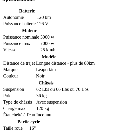
Batterie
Autonomie
120 km
Puissance batterie
126 V
Moteur
Puissance nominale
3000 w
Puissance max
7000 w
Vitesse
25 km/h
Modèle
Distance de trajet
Longue distance - plus de 80km
Marque
Leaperkim
Couleur
Noir
Châssis
Suspension
62 Lbs
ou
66 Lbs
ou
70 Lbs
Poids
36 kg
Type de châssis
Avec suspension
Charge max
120 kg
Étanchéité à l'eau
Inconnu
Partie cycle
Taille roue
16"