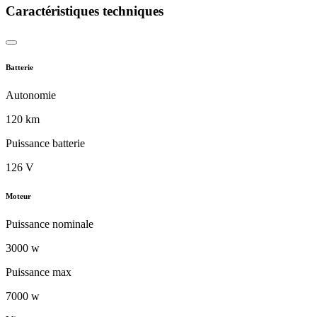
Caractéristiques techniques
Batterie
Autonomie
120 km
Puissance batterie
126 V
Moteur
Puissance nominale
3000 w
Puissance max
7000 w