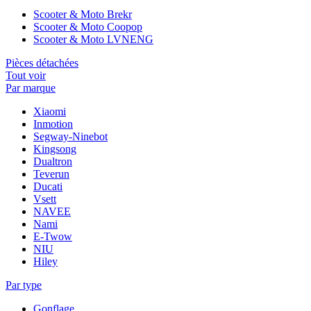
Scooter & Moto Brekr
Scooter & Moto Coopop
Scooter & Moto LVNENG
Pièces détachées
Tout voir
Par marque
Xiaomi
Inmotion
Segway-Ninebot
Kingsong
Dualtron
Teverun
Ducati
Vsett
NAVEE
Nami
E-Twow
NIU
Hiley
Par type
Gonflage