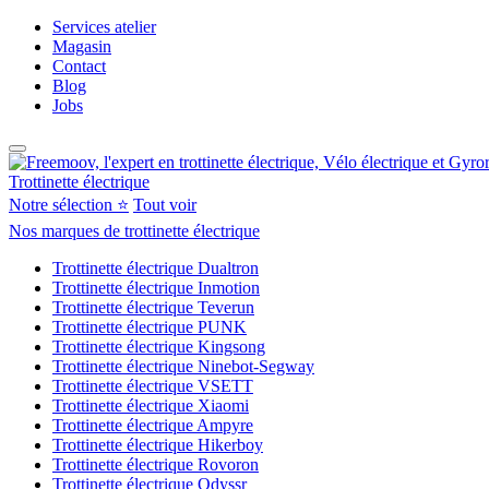
Services atelier
Magasin
Contact
Blog
Jobs
Trottinette électrique
Notre sélection ⭐
Tout voir
Nos marques de trottinette électrique
Trottinette électrique Dualtron
Trottinette électrique Inmotion
Trottinette électrique Teverun
Trottinette électrique PUNK
Trottinette électrique Kingsong
Trottinette électrique Ninebot-Segway
Trottinette électrique VSETT
Trottinette électrique Xiaomi
Trottinette électrique Ampyre
Trottinette électrique Hikerboy
Trottinette électrique Rovoron
Trottinette électrique Odyssr