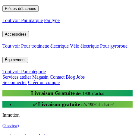
Pièces détachées
Tout voir
Par marque
Par type
Accessoires
Tout voir
Pour trottinette électrique
Vélo électrique
Pour gyroroue
Équipement
Tout voir
Par catégorie
Services atelier
Magasin
Contact
Blog
Jobs
Se connecter
Créer un compte
Livraison Gratuite
dès 190€ d'achat
Livraison gratuite
✅
dès 190€ d'achat ✅
Inmotion
(0 review)