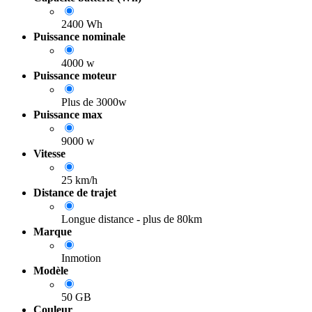
2400 Wh
Puissance nominale
4000 w
Puissance moteur
Plus de 3000w
Puissance max
9000 w
Vitesse
25 km/h
Distance de trajet
Longue distance - plus de 80km
Marque
Inmotion
Modèle
50 GB
Couleur