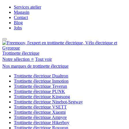
Services atelier
Magasin
Contact
Blog
Jobs
Trottinette électrique
Notre sélection ⭐
Tout voir
Nos marques de trottinette électrique
Trottinette électrique Dualtron
Trottinette électrique Inmotion
Trottinette électrique Teverun
Trottinette électrique PUNK
Trottinette électrique Kingsong
Trottinette électrique Ninebot-Segway
Trottinette électrique VSETT
Trottinette électrique Xiaomi
Trottinette électrique Ampyre
Trottinette électrique Hikerboy
Trottinette électrique Rovoron