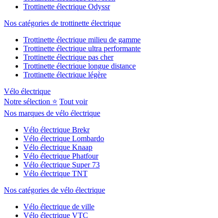
Trottinette électrique Odyssr
Nos catégories de trottinette électrique
Trottinette électrique milieu de gamme
Trottinette électrique ultra performante
Trottinette électrique pas cher
Trottinette électrique longue distance
Trottinette électrique légère
Vélo électrique
Notre sélection ⭐
Tout voir
Nos marques de vélo électrique
Vélo électrique Brekr
Vélo électrique Lombardo
Vélo électrique Knaap
Vélo électrique Phatfour
Vélo électrique Super 73
Vélo électrique TNT
Nos catégories de vélo électrique
Vélo électrique de ville
Vélo électrique VTC