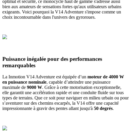
optimal et sécurité, ce monocycle haut de gamme s'adresse aussi
bien aux amateurs de sensations fortes qu'aux utilisateurs urbains
exigeants. Voici pourquoi la V14 Adventure s'impose comme un
choix incontournable dans l'univers des gyroroues.
Puissance inégalée pour des performances
remarquables
La Inmotion V14 Adventure est équipée d’un
moteur de 4000 W
en puissance nominale
, capable d’atteindre une puissance
maximale de
9000 W
. Grâce à cette motorisation exceptionnelle,
elle garantit une accélération rapide et une conduite fluide sur tous
types de terrains. Que ce soit pour naviguer en milieu urbain ou pour
s’aventurer sur des chemins escarpés, la V14 offre une capacité
impressionnante à gravir des pentes allant jusqu'à
50 degrés
.