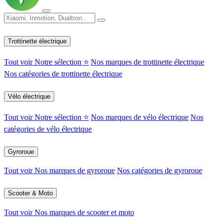
Trottinette électrique
Tout voir
Notre sélection ⭐
Nos marques de trottinette électrique
Nos catégories de trottinette électrique
Vélo électrique
Tout voir
Notre sélection ⭐
Nos marques de vélo électrique
Nos
catégories de vélo électrique
Gyroroue
Tout voir
Nos marques de gyroroue
Nos catégories de gyroroue
Scooter & Moto
Tout voir
Nos marques de scooter et moto