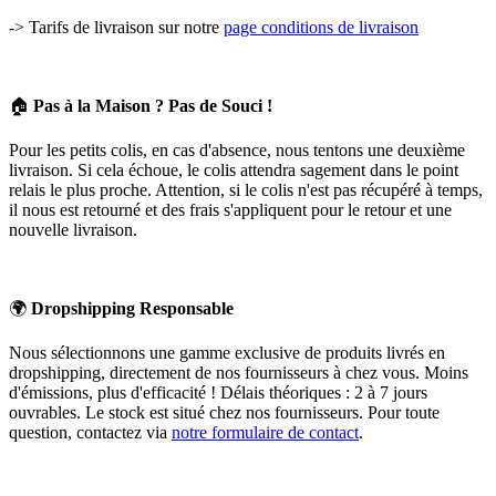
-> Tarifs de livraison sur notre
page conditions de livraison
🏠
Pas à la Maison ? Pas de Souci !
Pour les petits colis, en cas d'absence, nous tentons une deuxième
livraison. Si cela échoue, le colis attendra sagement dans le point
relais le plus proche. Attention, si le colis n'est pas récupéré à temps,
il nous est retourné et des frais s'appliquent pour le retour et une
nouvelle livraison.
🌍
Dropshipping Responsable
Nous sélectionnons une gamme exclusive de produits livrés en
dropshipping, directement de nos fournisseurs à chez vous. Moins
d'émissions, plus d'efficacité ! Délais théoriques : 2 à 7 jours
ouvrables. Le stock est situé chez nos fournisseurs. Pour toute
question, contactez via
notre formulaire de contact
.