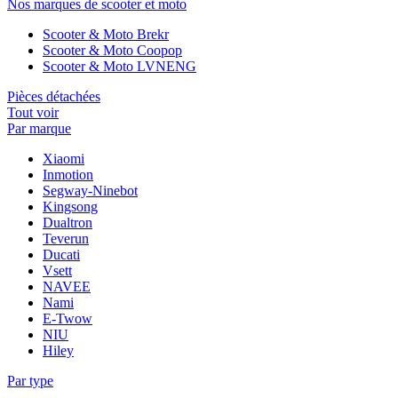
Nos marques de scooter et moto
Scooter & Moto Brekr
Scooter & Moto Coopop
Scooter & Moto LVNENG
Pièces détachées
Tout voir
Par marque
Xiaomi
Inmotion
Segway-Ninebot
Kingsong
Dualtron
Teverun
Ducati
Vsett
NAVEE
Nami
E-Twow
NIU
Hiley
Par type