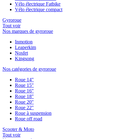
Vélo électrique Fatbike
Vélo électrique compact
Gyroroue
Tout voir
Nos marques de gyroroue
Inmotion
Leaperkim
Nosfet
Kingsong
Nos catégories de gyroroue
Roue 14"
Roue 15"
Roue 16"
Roue 18"
Roue 20"
Roue 22"
Roue à suspension
Roue off road
Scooter & Moto
Tout voir