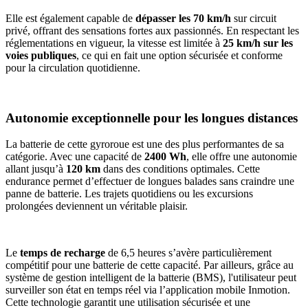
Elle est également capable de
dépasser les 70 km/h
sur circuit
privé, offrant des sensations fortes aux passionnés. En respectant les
réglementations en vigueur, la vitesse est limitée à
25 km/h sur les
voies publiques
, ce qui en fait une option sécurisée et conforme
pour la circulation quotidienne.
Autonomie exceptionnelle pour les longues distances
La batterie de cette gyroroue est une des plus performantes de sa
catégorie. Avec une capacité de
2400 Wh
, elle offre une autonomie
allant jusqu’à
120 km
dans des conditions optimales. Cette
endurance permet d’effectuer de longues balades sans craindre une
panne de batterie. Les trajets quotidiens ou les excursions
prolongées deviennent un véritable plaisir.
Le
temps de recharge
de 6,5 heures s’avère particulièrement
compétitif pour une batterie de cette capacité. Par ailleurs, grâce au
système de gestion intelligent de la batterie (BMS), l'utilisateur peut
surveiller son état en temps réel via l’application mobile Inmotion.
Cette technologie garantit une utilisation sécurisée et une