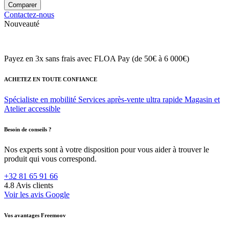
Comparer
Contactez-nous
Nouveauté
Payez en 3x sans frais
avec FLOA Pay (de 50€ à 6 000€)
ACHETEZ EN TOUTE CONFIANCE
Spécialiste en mobilité
Services après-vente ultra rapide
Magasin et
Atelier accessible
Besoin de conseils ?
Nos experts sont à votre disposition pour vous aider à trouver le
produit qui vous correspond.
+32 81 65 91 66
4.8
Avis clients
Voir les avis Google
Vos avantages Freemoov