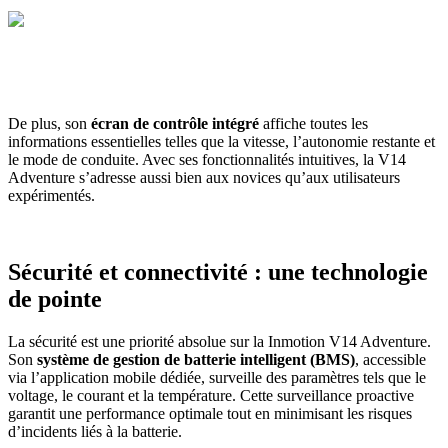
De plus, son
écran de contrôle intégré
affiche toutes les
informations essentielles telles que la vitesse, l’autonomie restante et
le mode de conduite. Avec ses fonctionnalités intuitives, la V14
Adventure s’adresse aussi bien aux novices qu’aux utilisateurs
expérimentés.
Sécurité et connectivité : une technologie
de pointe
La sécurité est une priorité absolue sur la Inmotion V14 Adventure.
Son
système de gestion de batterie intelligent (BMS)
, accessible
via l’application mobile dédiée, surveille des paramètres tels que le
voltage, le courant et la température. Cette surveillance proactive
garantit une performance optimale tout en minimisant les risques
d’incidents liés à la batterie.