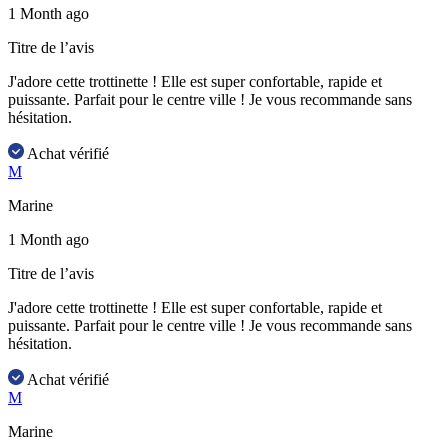
1 Month ago
Titre de l’avis
J'adore cette trottinette ! Elle est super confortable, rapide et
puissante. Parfait pour le centre ville ! Je vous recommande sans
hésitation.
Achat vérifié
M
Marine
1 Month ago
Titre de l’avis
J'adore cette trottinette ! Elle est super confortable, rapide et
puissante. Parfait pour le centre ville ! Je vous recommande sans
hésitation.
Achat vérifié
M
Marine