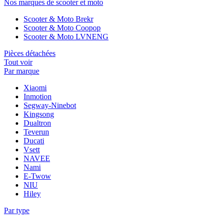
Nos marques de scooter et moto
Scooter & Moto Brekr
Scooter & Moto Coopop
Scooter & Moto LVNENG
Pièces détachées
Tout voir
Par marque
Xiaomi
Inmotion
Segway-Ninebot
Kingsong
Dualtron
Teverun
Ducati
Vsett
NAVEE
Nami
E-Twow
NIU
Hiley
Par type