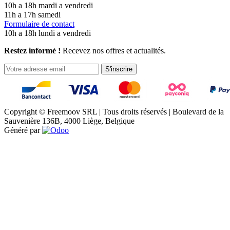
10h a 18h mardi a vendredi
11h a 17h samedi
Formulaire de contact
10h a 18h lundi a vendredi
Restez informé !
Recevez nos offres et actualités.
S'inscrire
Copyright © Freemoov SRL | Tous droits réservés | Boulevard de la
Sauvenière 136B, 4000 Liège, Belgique
Généré par