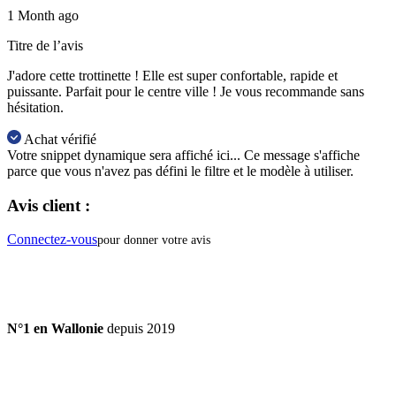
1 Month ago
Titre de l’avis
J'adore cette trottinette ! Elle est super confortable, rapide et
puissante. Parfait pour le centre ville ! Je vous recommande sans
hésitation.
Achat vérifié
Votre snippet dynamique sera affiché ici... Ce message s'affiche
parce que vous n'avez pas défini le filtre et le modèle à utiliser.
Avis client :
Connectez-vous
pour donner votre avis
N°1 en Wallonie
depuis 2019