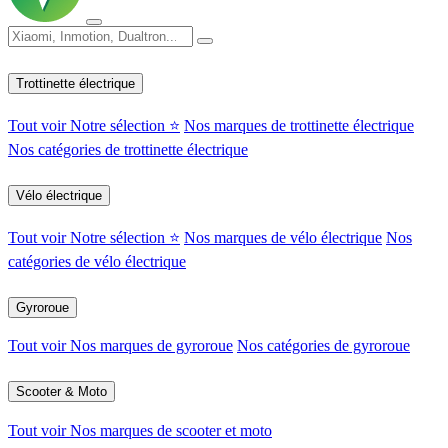
Trottinette électrique
Tout voir
Notre sélection ⭐
Nos marques de trottinette électrique
Nos catégories de trottinette électrique
Vélo électrique
Tout voir
Notre sélection ⭐
Nos marques de vélo électrique
Nos
catégories de vélo électrique
Gyroroue
Tout voir
Nos marques de gyroroue
Nos catégories de gyroroue
Scooter & Moto
Tout voir
Nos marques de scooter et moto