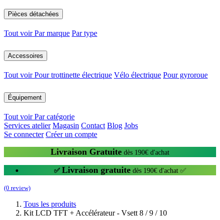
Pièces détachées
Tout voir
Par marque
Par type
Accessoires
Tout voir
Pour trottinette électrique
Vélo électrique
Pour gyroroue
Équipement
Tout voir
Par catégorie
Services atelier
Magasin
Contact
Blog
Jobs
Se connecter
Créer un compte
Livraison Gratuite
dès 190€ d'achat
Livraison gratuite
✅
dès 190€ d'achat ✅
(0 review)
Tous les produits
Kit LCD TFT + Accélérateur - Vsett 8 / 9 / 10