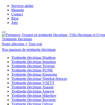
Services atelier
Magasin
Contact
Blog
Jobs
Trottinette électrique
Notre sélection ⭐
Tout voir
Nos marques de trottinette électrique
Trottinette électrique Dualtron
Trottinette électrique Inmotion
Trottinette électrique Teverun
Trottinette électrique PUNK
Trottinette électrique Kingsong
Trottinette électrique Ninebot-Segway
Trottinette électrique VSETT
Trottinette électrique Xiaomi
Trottinette électrique Ampyre
Trottinette électrique Hikerboy
Trottinette électrique Rovoron
Trottinette électrique Odyssr