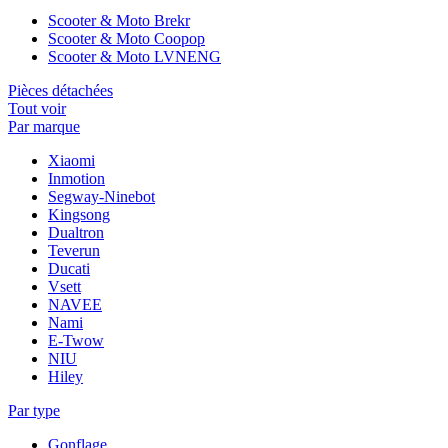
Scooter & Moto Brekr
Scooter & Moto Coopop
Scooter & Moto LVNENG
Pièces détachées
Tout voir
Par marque
Xiaomi
Inmotion
Segway-Ninebot
Kingsong
Dualtron
Teverun
Ducati
Vsett
NAVEE
Nami
E-Twow
NIU
Hiley
Par type
Gonflage