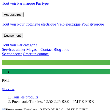
Tout voir
Par marque
Par type
Accessoires
Tout voir
Pour trottinette électrique
Vélo électrique
Pour gyroroue
Équipement
Tout voir
Par catégorie
Services atelier
Magasin
Contact
Blog
Jobs
Se connecter
Créer un compte
PMT
(0 review)
Tous les produits
Pneu route Tubeless 12.5X2.25 R8.0 - PMT E-FIRE