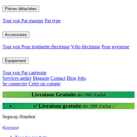
Pièces détachées
Tout voir
Par marque
Par type
Accessoires
Tout voir
Pour trottinette électrique
Vélo électrique
Pour gyroroue
Équipement
Tout voir
Par catégorie
Services atelier
Magasin
Contact
Blog
Jobs
Se connecter
Créer un compte
Livraison Gratuite
dès 190€ d'achat
Livraison gratuite
✅
dès 190€ d'achat ✅
Segway-Ninebot
(0 review)