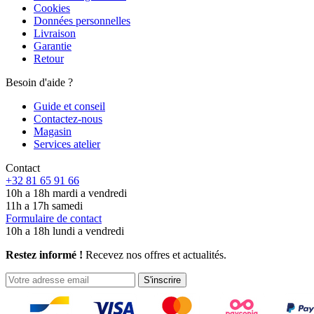
Cookies
Données personnelles
Livraison
Garantie
Retour
Besoin d'aide ?
Guide et conseil
Contactez-nous
Magasin
Services atelier
Contact
+32 81 65 91 66
10h a 18h mardi a vendredi
11h a 17h samedi
Formulaire de contact
10h a 18h lundi a vendredi
Restez informé !
Recevez nos offres et actualités.
S'inscrire