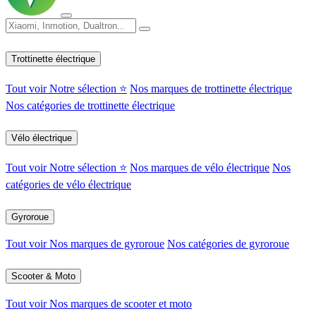
Trottinette électrique
Tout voir
Notre sélection ⭐
Nos marques de trottinette électrique
Nos catégories de trottinette électrique
Vélo électrique
Tout voir
Notre sélection ⭐
Nos marques de vélo électrique
Nos
catégories de vélo électrique
Gyroroue
Tout voir
Nos marques de gyroroue
Nos catégories de gyroroue
Scooter & Moto
Tout voir
Nos marques de scooter et moto