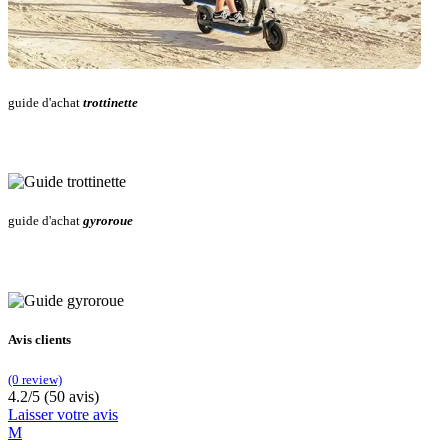
guide d'achat
trottinette
guide d'achat
gyroroue
Avis clients
(0 review)
4.2/5 (50 avis)
Laisser votre avis
M