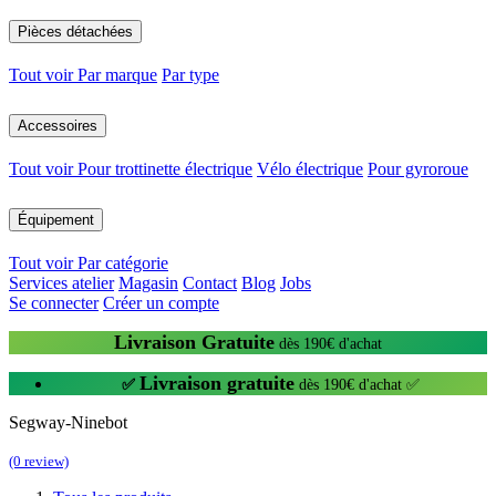
Pièces détachées
Tout voir
Par marque
Par type
Accessoires
Tout voir
Pour trottinette électrique
Vélo électrique
Pour gyroroue
Équipement
Tout voir
Par catégorie
Services atelier
Magasin
Contact
Blog
Jobs
Se connecter
Créer un compte
Livraison Gratuite
dès 190€ d'achat
Livraison gratuite
✅
dès 190€ d'achat ✅
Segway-Ninebot
(0 review)