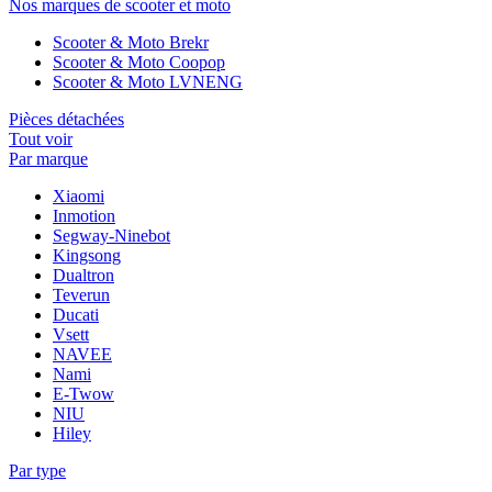
Nos marques de scooter et moto
Scooter & Moto Brekr
Scooter & Moto Coopop
Scooter & Moto LVNENG
Pièces détachées
Tout voir
Par marque
Xiaomi
Inmotion
Segway-Ninebot
Kingsong
Dualtron
Teverun
Ducati
Vsett
NAVEE
Nami
E-Twow
NIU
Hiley
Par type