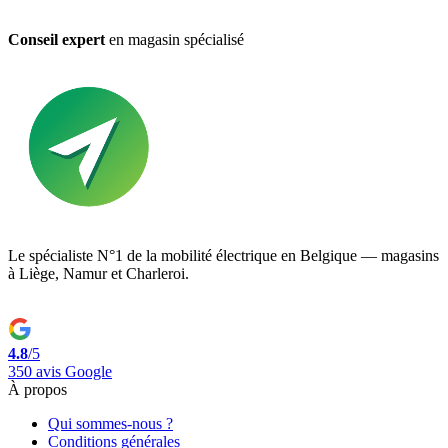
Conseil expert
en magasin spécialisé
Le spécialiste N°1 de la mobilité électrique en Belgique — magasins
à Liège, Namur et Charleroi.
4.8
/5
350 avis Google
À propos
Qui sommes-nous ?
Conditions générales