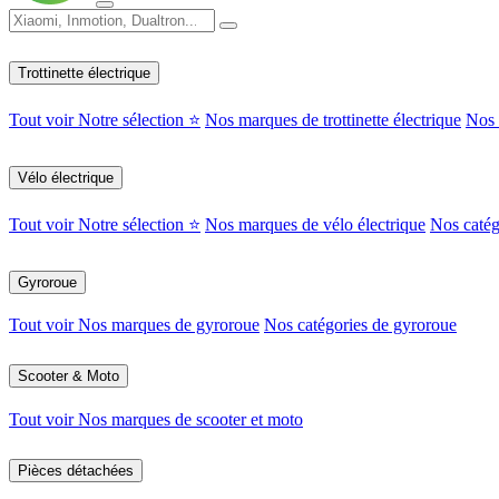
Trottinette électrique
Tout voir
Notre sélection ⭐
Nos marques de trottinette électrique
Nos c
Vélo électrique
Tout voir
Notre sélection ⭐
Nos marques de vélo électrique
Nos catég
Gyroroue
Tout voir
Nos marques de gyroroue
Nos catégories de gyroroue
Scooter & Moto
Tout voir
Nos marques de scooter et moto
Pièces détachées