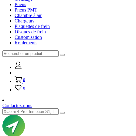
Pneus
Pneus PMT
Chambre à air
Chargeurs
Plaquettes de frein
Disques de frein
Customisation
Roulements
0
0
Contactez-nous