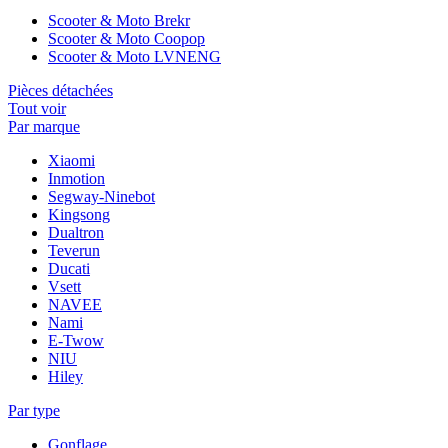
Scooter & Moto Brekr
Scooter & Moto Coopop
Scooter & Moto LVNENG
Pièces détachées
Tout voir
Par marque
Xiaomi
Inmotion
Segway-Ninebot
Kingsong
Dualtron
Teverun
Ducati
Vsett
NAVEE
Nami
E-Twow
NIU
Hiley
Par type
Gonflage