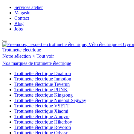
Services atelier
Magasin
Contact
Blog
Jobs
Trottinette électrique
Notre sélection ⭐
Tout voir
Nos marques de trottinette électrique
Trottinette électrique Dualtron
Trottinette électrique Inmotion
Trottinette électrique Teverun
Trottinette électrique PUNK
Trottinette électrique Kingsong
Trottinette électrique Ninebot-Segway
Trottinette électrique VSETT
Trottinette électrique Xiaomi
Trottinette électrique Ampyre
Trottinette électrique Hikerboy
Trottinette électrique Rovoron
Trottinette électrique Odyssr