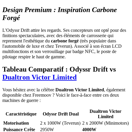
Design Premium :
Inspiration Carbone
Forgé
L'Odyssr Drift attire les regards. Ses concepteurs ont opté pour des
finitions spectaculaires, avec des éléments de carrosserie qui
reprennent l'esthétique du
carbone forgé
(très populaire dans
l'automobile de luxe et chez Teverun). Associé à son écran LCD
multifonctions et son verrouillage par badge NFC, le poste de
pilotage respire le haut de gamme.
Tableau Comparatif : Odyssr Drift vs
Dualtron Victor Limited
Vous hésitez avec la célèbre
Dualtron Victor Limited
, également
disponible chez Freemoov ? Voici le face-à-face entre ces deux
machines de guerre :
Dualtron Victor
Caractéristique
Odyssr Drift Dual
Limited
Motorisation
2 x 1000W (Teverun)
2 x 2000W (Minimotors)
Puissance Crête
2950W
4000W