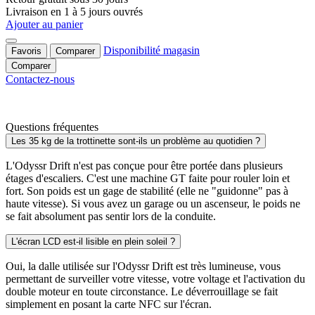
Livraison en 1 à 5 jours ouvrés
Ajouter au panier
Disponibilité magasin
Favoris
Comparer
Comparer
Contactez-nous
Questions fréquentes
Les 35 kg de la trottinette sont-ils un problème au quotidien ?
L'Odyssr Drift n'est pas conçue pour être portée dans plusieurs
étages d'escaliers. C'est une machine GT faite pour rouler loin et
fort. Son poids est un gage de stabilité (elle ne "guidonne" pas à
haute vitesse). Si vous avez un garage ou un ascenseur, le poids ne
se fait absolument pas sentir lors de la conduite.
L'écran LCD est-il lisible en plein soleil ?
Oui, la dalle utilisée sur l'Odyssr Drift est très lumineuse, vous
permettant de surveiller votre vitesse, votre voltage et l'activation du
double moteur en toute circonstance. Le déverrouillage se fait
simplement en posant la carte NFC sur l'écran.