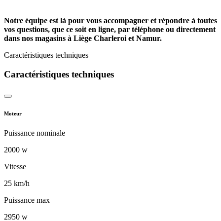
Notre équipe est là pour vous accompagner et répondre à toutes
vos questions, que ce soit en ligne, par téléphone ou directement
dans nos magasins à
Liège Charleroi et Namur
.
Caractéristiques techniques
Caractéristiques techniques
Moteur
Puissance nominale
2000 w
Vitesse
25 km/h
Puissance max
2950 w