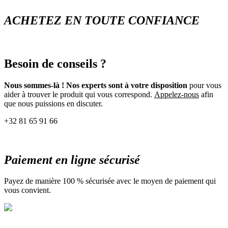
ACHETEZ EN TOUTE CONFIANCE
Besoin de conseils ?
Nous sommes-là ! Nos experts sont à votre disposition
pour vous
aider à trouver le produit qui vous correspond.
Appelez-nous
afin
que nous puissions en discuter.
+32 81 65 91 66
Paiement en ligne sécurisé
Payez de manière 100 % sécurisée avec le moyen de paiement qui
vous convient.