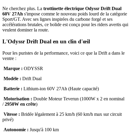
Ne cherchez plus. La
trottinette électrique Odyssr Drift Dual
60V 27Ah
s'impose comme le nouveau poids lourd de la catégorie
Sport/GT. Avec ses lignes inspirées du carbone forgé et ses
accélérations brutales, ce bolide est conçu pour les riders avertis qui
veulent dominer la route.
L'Odyssr Drift Dual en un clin d'œil
Pour les puristes de la performance, voici ce que la Drift a dans le
ventre :
Marque :
ODYSSR
Modèle :
Drift Dual
Batterie :
Lithium-ion 60V 27Ah (Haute capacité)
Motorisation :
Double Moteur Teverun (1000W x 2 en nominal
/
2950W en crête
)
Vitesse :
Bridée légalement à 25 km/h (60 km/h max sur circuit
privé)
Autonomie :
Jusqu'à 100 km