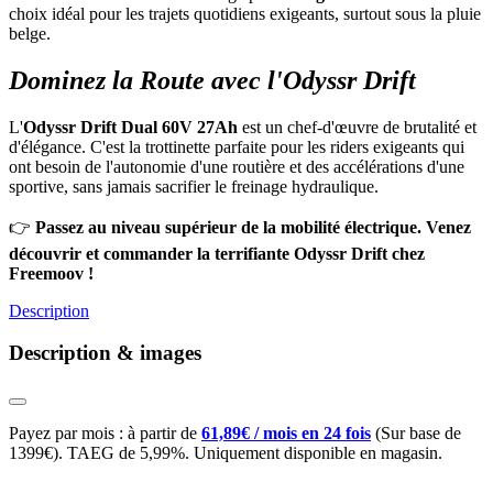
choix idéal pour les trajets quotidiens exigeants, surtout sous la pluie
belge.
Dominez la Route avec l'Odyssr Drift
L'
Odyssr Drift Dual 60V 27Ah
est un chef-d'œuvre de brutalité et
d'élégance. C'est la trottinette parfaite pour les riders exigeants qui
ont besoin de l'autonomie d'une routière et des accélérations d'une
sportive, sans jamais sacrifier le freinage hydraulique.
👉
Passez au niveau supérieur de la mobilité électrique. Venez
découvrir et commander la terrifiante Odyssr Drift chez
Freemoov !
Description
Description & images
Payez par mois : à partir de
61,89€ / mois en 24 fois
(Sur base de
1399€). TAEG de 5,99%. Uniquement disponible en magasin.