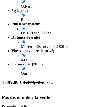
Odyssr
Style pneu
Route
Puissance moteur
De 1500w à 3000w
Distance de trajet
Moyenne distance - 40 à 80km
Vitesse max (terrain privé)
60 km/h
Clé ou carte (NFC)
Oui
1.399,00
€
1.399,00
€
TVAC
Pas disponible à la vente
Disponible en ligne