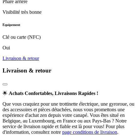
Phare arrière
Visibilité très bonne
Equipement
Clé ou carte (NFC)
Oui
Livraison & retour
Livraison & retour
🌟
Achats Confortables, Livraisons Rapides !
Que vous craquiez pour une trottinette électrique, une gyroroue, ou
des accessoires et pièces détachées, nous vous promettons une
expérience d'achat zen depuis votre canapé. Vous êtes situé en
Belgique, au Luxembourg, en France ou aux Pays-Bas ? Notre
service de livraison rapide et fiable est là pour vous! Pour plus
d'information, consultez notre
page conditions de livraison
.