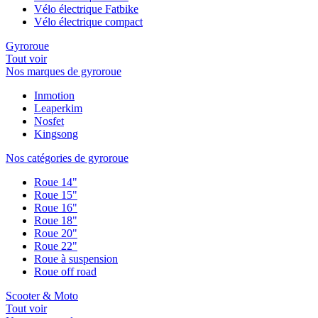
Vélo électrique Fatbike
Vélo électrique compact
Gyroroue
Tout voir
Nos marques de gyroroue
Inmotion
Leaperkim
Nosfet
Kingsong
Nos catégories de gyroroue
Roue 14"
Roue 15"
Roue 16"
Roue 18"
Roue 20"
Roue 22"
Roue à suspension
Roue off road
Scooter & Moto
Tout voir