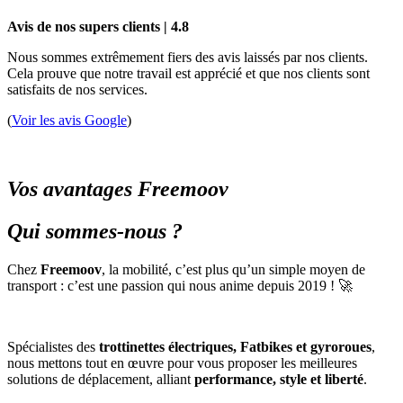
Avis de nos supers clients | 4.8 ​
Nous sommes extrêmement fiers des avis laissés par nos clients.
Cela prouve que notre travail est apprécié et que nos clients sont
satisfaits de nos services.
(
Voir les avis Google
)
Vos avantages Freemoov
Qui sommes-nous ?
Chez
Freemoov
, la mobilité, c’est plus qu’un simple moyen de
transport : c’est une passion qui nous anime depuis 2019 ! 🚀
Spécialistes des
trottinettes électriques, Fatbikes et gyroroues
,
nous mettons tout en œuvre pour vous proposer les meilleures
solutions de déplacement, alliant
performance, style et liberté
.