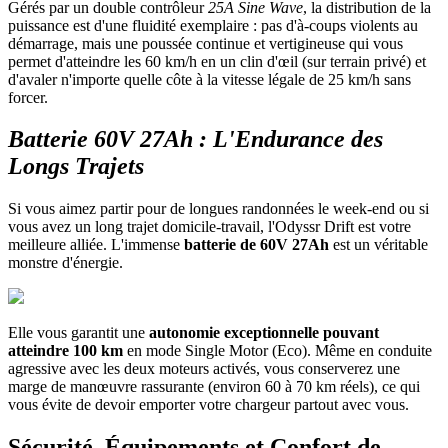
Gérés par un double contrôleur
25A Sine Wave
, la distribution de la
puissance est d'une fluidité exemplaire : pas d'à-coups violents au
démarrage, mais une poussée continue et vertigineuse qui vous
permet d'atteindre les 60 km/h en un clin d'œil (sur terrain privé) et
d'avaler n'importe quelle côte à la vitesse légale de 25 km/h sans
forcer.
Batterie 60V 27Ah : L'Endurance des
Longs Trajets
Si vous aimez partir pour de longues randonnées le week-end ou si
vous avez un long trajet domicile-travail, l'Odyssr Drift est votre
meilleure alliée. L'immense
batterie de 60V 27Ah
est un véritable
monstre d'énergie.
Elle vous garantit une
autonomie exceptionnelle pouvant
atteindre 100 km
en mode Single Motor (Eco). Même en conduite
agressive avec les deux moteurs activés, vous conserverez une
marge de manœuvre rassurante (environ 60 à 70 km réels), ce qui
vous évite de devoir emporter votre chargeur partout avec vous.
Sécurité, Équipements et Confort de