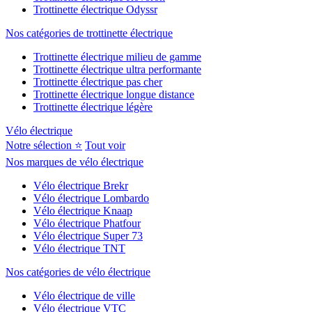
Trottinette électrique Odyssr
Nos catégories de trottinette électrique
Trottinette électrique milieu de gamme
Trottinette électrique ultra performante
Trottinette électrique pas cher
Trottinette électrique longue distance
Trottinette électrique légère
Vélo électrique
Notre sélection ⭐
Tout voir
Nos marques de vélo électrique
Vélo électrique Brekr
Vélo électrique Lombardo
Vélo électrique Knaap
Vélo électrique Phatfour
Vélo électrique Super 73
Vélo électrique TNT
Nos catégories de vélo électrique
Vélo électrique de ville
Vélo électrique VTC