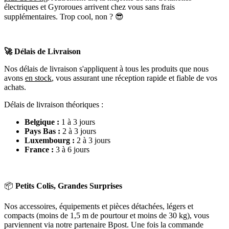
électriques et Gyroroues arrivent chez vous sans frais
supplémentaires. Trop cool, non ? 😎
🚀 Délais de Livraison
Nos délais de livraison s'appliquent à tous les produits que nous
avons
en stock
, vous assurant une réception rapide et fiable de vos
achats.
Délais de livraison théoriques :
Belgique :
1 à 3 jours
Pays Bas :
2 à 3 jours
Luxembourg :
2 à 3 jours
France :
3 à 6 jours
📦
Petits Colis, Grandes Surprises
Nos accessoires, équipements et pièces détachées, légers et
compacts (moins de 1,5 m de pourtour et moins de 30 kg), vous
parviennent via notre partenaire Bpost. Une fois la commande