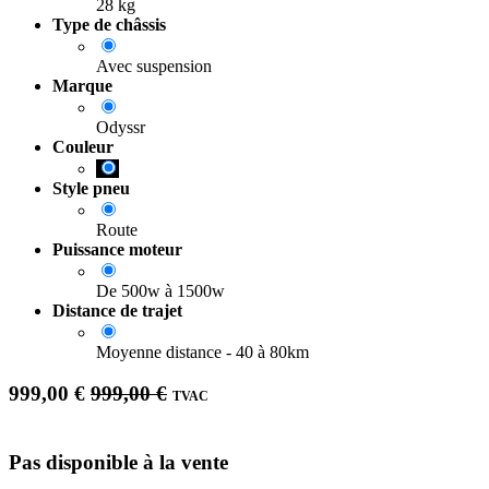
28 kg
Type de châssis
Avec suspension
Marque
Odyssr
Couleur
Style pneu
Route
Puissance moteur
De 500w à 1500w
Distance de trajet
Moyenne distance - 40 à 80km
999,00
€
999,00
€
TVAC
Pas disponible à la vente