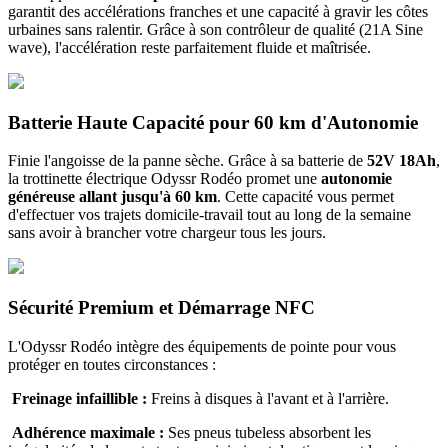
garantit des accélérations franches et une capacité à gravir les côtes
urbaines sans ralentir. Grâce à son contrôleur de qualité (21A Sine
wave), l'accélération reste parfaitement fluide et maîtrisée.
Batterie Haute Capacité pour 60 km d'Autonomie
Finie l'angoisse de la panne sèche. Grâce à sa batterie de
52V 18Ah
,
la trottinette électrique Odyssr Rodéo promet une
autonomie
généreuse allant jusqu'à 60 km
. Cette capacité vous permet
d'effectuer vos trajets domicile-travail tout au long de la semaine
sans avoir à brancher votre chargeur tous les jours.
Sécurité Premium et Démarrage NFC
L'Odyssr Rodéo intègre des équipements de pointe pour vous
protéger en toutes circonstances :
Freinage infaillible :
Freins à disques à l'avant et à l'arrière.
Adhérence maximale :
Ses pneus tubeless absorbent les