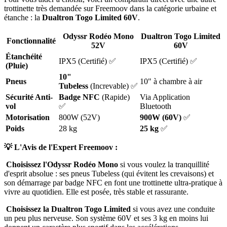
trottinette très demandée sur Freemoov dans la catégorie urbaine et
étanche : la
Dualtron Togo Limited 60V
.
Odyssr Rodéo Mono
Dualtron Togo Limited
Fonctionnalité
52V
60V
Étanchéité
IPX5 (Certifié) ✅
IPX5 (Certifié) ✅
(Pluie)
10"
Pneus
10" à chambre à air
Tubeless
(Increvable) ✅
Sécurité Anti-
Badge NFC
(Rapide)
Via Application
vol
✅
Bluetooth
Motorisation
800W (52V)
900W (60V)
✅
Poids
28 kg
25 kg
✅
💡 L'Avis de l'Expert Freemoov :
Choisissez l'Odyssr Rodéo Mono
si vous voulez la tranquillité
d'esprit absolue : ses pneus Tubeless (qui évitent les crevaisons) et
son démarrage par badge NFC en font une trottinette ultra-pratique à
vivre au quotidien. Elle est posée, très stable et rassurante.
Choisissez la Dualtron Togo Limited
si vous avez une conduite
un peu plus nerveuse. Son système 60V et ses 3 kg en moins lui