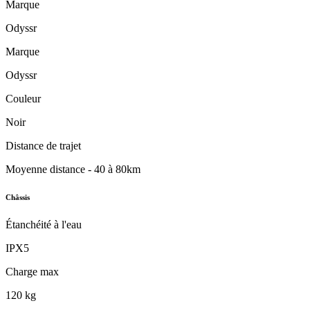
Marque
Odyssr
Marque
Odyssr
Couleur
Noir
Distance de trajet
Moyenne distance - 40 à 80km
Châssis
Étanchéité à l'eau
IPX5
Charge max
120 kg