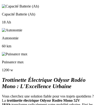
Capacité Batterie (Ah)
18 Ah
Autonomie
60 km
Puissance max
1200 w
Trottinette Électrique Odyssr Rodéo
Mono :
L'Excellence Urbaine
Vous cherchez une solution fiable pour vos trajets quotidiens ?
La
trottinette électrique Odyssr Rodéo Mono 52V
18Ah
transforme radicalement votre mobilité urbaine. Fini les