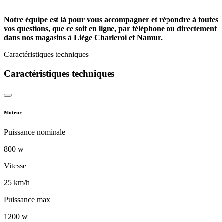
Notre équipe est là pour vous accompagner et répondre à toutes
vos questions, que ce soit en ligne, par téléphone ou directement
dans nos magasins à
Liège Charleroi et Namur
.
Caractéristiques techniques
Caractéristiques techniques
Moteur
Puissance nominale
800 w
Vitesse
25 km/h
Puissance max
1200 w