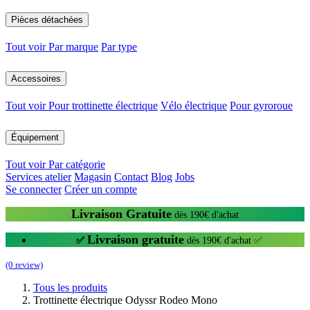
Pièces détachées
Tout voir
Par marque
Par type
Accessoires
Tout voir
Pour trottinette électrique
Vélo électrique
Pour gyroroue
Équipement
Tout voir
Par catégorie
Services atelier
Magasin
Contact
Blog
Jobs
Se connecter
Créer un compte
Livraison Gratuite
dès 190€ d'achat
Livraison gratuite
✅
dès 190€ d'achat ✅
(0 review)
Tous les produits
Trottinette électrique Odyssr Rodeo Mono