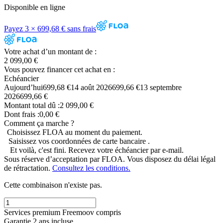
Disponible en ligne
Payez 3 × 699,68 € sans frais
Votre achat d’un montant de :
2 099,00 €
Vous pouvez financer cet achat en :
Echéancier
Aujourd’hui
699,68 €
14 août 2026
699,66 €
13 septembre
2026
699,66 €
Montant total dû :
2 099,00 €
Dont frais :0,00 €
Comment ça marche ?
Choisissez FLOA au moment du paiement.
Saisissez vos coordonnées de carte bancaire .
Et voilà, c'est fini. Recevez votre échéancier par e-mail.
Sous réserve d’acceptation par FLOA. Vous disposez du délai légal
de rétractation.
Consultez les conditions.
Cette combinaison n'existe pas.
Services premium Freemoov compris
Garantie 2 ans incluse