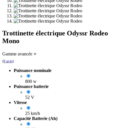
Trottinette électrique Odyssr Rodeo
Mono
Gamme avancée ⭐
(0 avis)
Puissance nominale
800 w
Puissance batterie
52 V
Vitesse
25 km/h
Capacité Batterie (Ah)