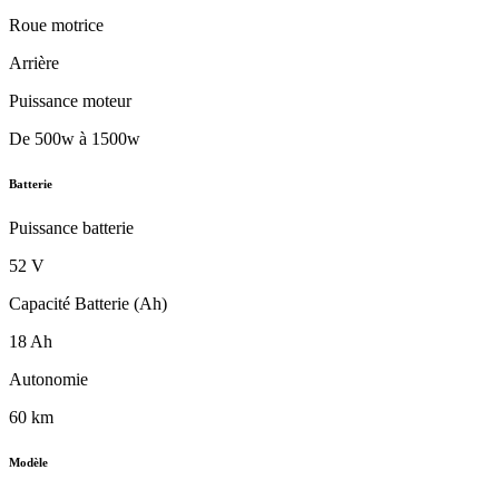
Roue motrice
Arrière
Puissance moteur
De 500w à 1500w
Batterie
Puissance batterie
52 V
Capacité Batterie (Ah)
18 Ah
Autonomie
60 km
Modèle