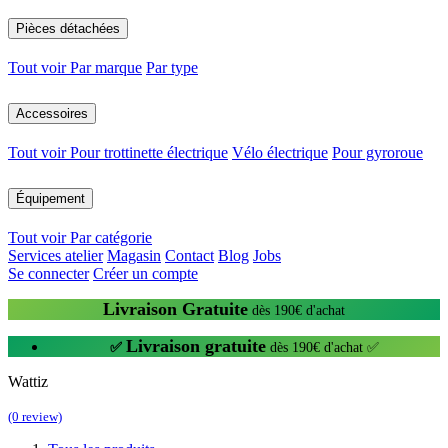
Pièces détachées
Tout voir
Par marque
Par type
Accessoires
Tout voir
Pour trottinette électrique
Vélo électrique
Pour gyroroue
Équipement
Tout voir
Par catégorie
Services atelier
Magasin
Contact
Blog
Jobs
Se connecter
Créer un compte
Livraison Gratuite
dès 190€ d'achat
Livraison gratuite
✅
dès 190€ d'achat ✅
Wattiz
(0 review)