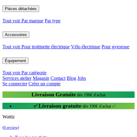
Pièces détachées
Tout voir
Par marque
Par type
Accessoires
Tout voir
Pour trottinette électrique
Vélo électrique
Pour gyroroue
Équipement
Tout voir
Par catégorie
Services atelier
Magasin
Contact
Blog
Jobs
Se connecter
Créer un compte
Livraison Gratuite
dès 190€ d'achat
Livraison gratuite
✅
dès 190€ d'achat ✅
Wattiz
(0 review)