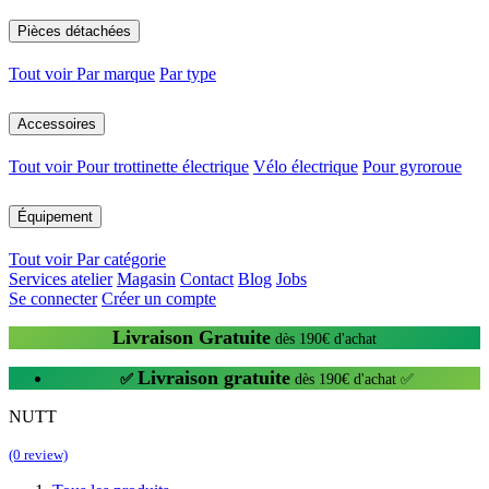
Pièces détachées
Tout voir
Par marque
Par type
Accessoires
Tout voir
Pour trottinette électrique
Vélo électrique
Pour gyroroue
Équipement
Tout voir
Par catégorie
Services atelier
Magasin
Contact
Blog
Jobs
Se connecter
Créer un compte
Livraison Gratuite
dès 190€ d'achat
Livraison gratuite
✅
dès 190€ d'achat ✅
NUTT
(0 review)