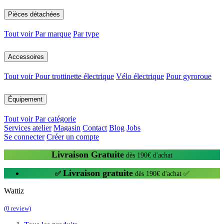
Pièces détachées
Tout voir
Par marque
Par type
Accessoires
Tout voir
Pour trottinette électrique
Vélo électrique
Pour gyroroue
Équipement
Tout voir
Par catégorie
Services atelier
Magasin
Contact
Blog
Jobs
Se connecter
Créer un compte
Livraison Gratuite
dès 190€ d'achat
Livraison gratuite
✅
dès 190€ d'achat ✅
Wattiz
(0 review)