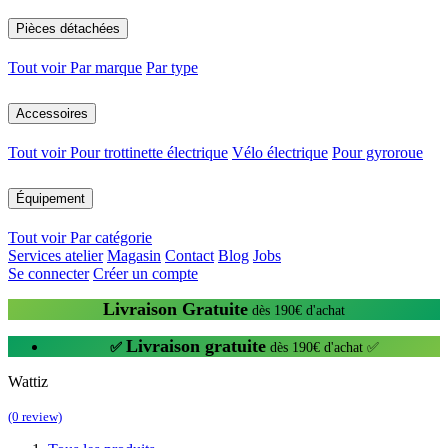
Pièces détachées
Tout voir
Par marque
Par type
Accessoires
Tout voir
Pour trottinette électrique
Vélo électrique
Pour gyroroue
Équipement
Tout voir
Par catégorie
Services atelier
Magasin
Contact
Blog
Jobs
Se connecter
Créer un compte
Livraison Gratuite
dès 190€ d'achat
Livraison gratuite
✅
dès 190€ d'achat ✅
Wattiz
(0 review)